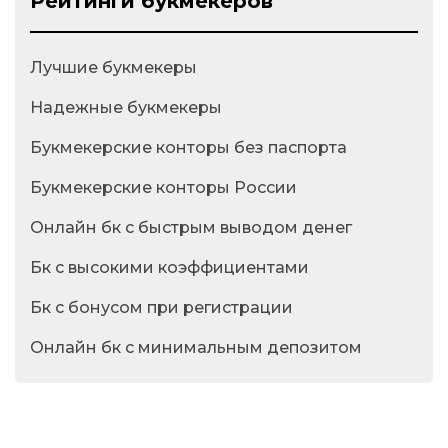
Рейтинги букмекеров
Лучшие букмекеры
Надежные букмекеры
Букмекерские конторы без паспорта
Букмекерские конторы России
Онлайн бк с быстрым выводом денег
Бк с высокими коэффициентами
Бк с бонусом при регистрации
Онлайн бк с минимальным депозитом