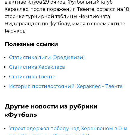
в активе клуба 29 очков. Футбольный клуб
Хераклес, после поражения Твенте, остался на 18
строчке турнирной таблицы Чемпионата
Нидерландов по футболу, имея в своем активе
14 очков.
Полезные ссылки
Статистика лиги (Эредивизи)
Статистика Хераклеса
Статистика Твенте
История противостояний: Хераклес – Твенте
Другие новости из рубрики
«Футбол»
Утрехт одержал победу над Херенвеном в 0-м