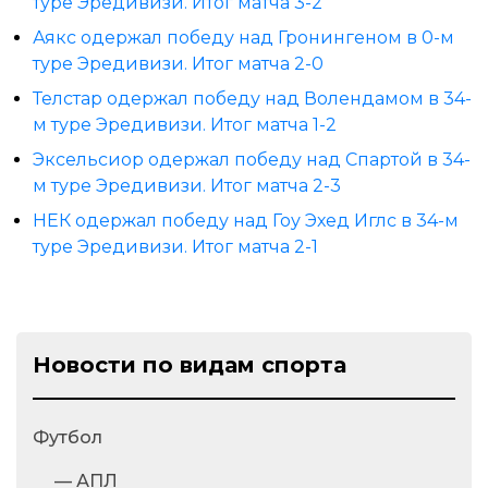
туре Эредивизи. Итог матча 3-2
Аякс одержал победу над Гронингеном в 0-м
туре Эредивизи. Итог матча 2-0
Телстар одержал победу над Волендамом в 34-
м туре Эредивизи. Итог матча 1-2
Эксельсиор одержал победу над Спартой в 34-
м туре Эредивизи. Итог матча 2-3
НЕК одержал победу над Гоу Эхед Иглс в 34-м
туре Эредивизи. Итог матча 2-1
Новости по видам спорта
Футбол
— АПЛ