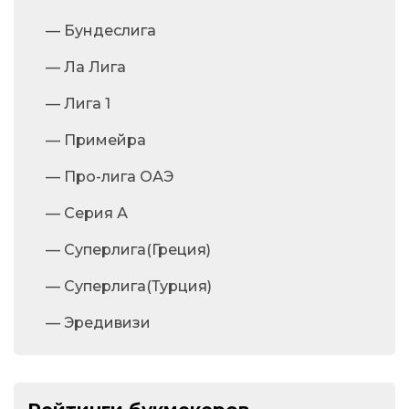
— Бундеслига
— Ла Лига
— Лига 1
— Примейра
— Про-лига ОАЭ
— Серия А
— Суперлига(Греция)
— Суперлига(Турция)
— Эредивизи