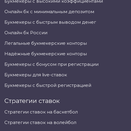
Букмекеры с высокими коэффициентами
Онлайн бк с минимальным депозитом
Букмекеры с быстрым выводом денег
Онлайн бк России
Легальные букмекерские конторы
Надёжные букмекерские конторы
Букмекеры с бонусом при регистрации
Букмекеры для live-ставок
Букмекеры с быстрой регистрацией
Стратегии ставок
Стратегии ставок на баскетбол
Стратегии ставок на волейбол