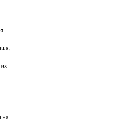
ля
ыша,
них
.
и на