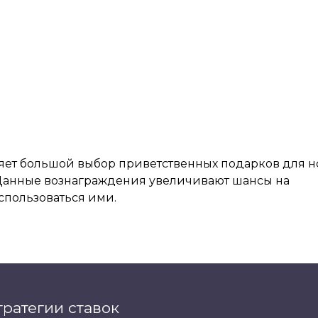
ет большой выбор приветственных подарков для н
 Данные вознаграждения увеличивают шансы на
спользоваться ими.
тратегии ставок