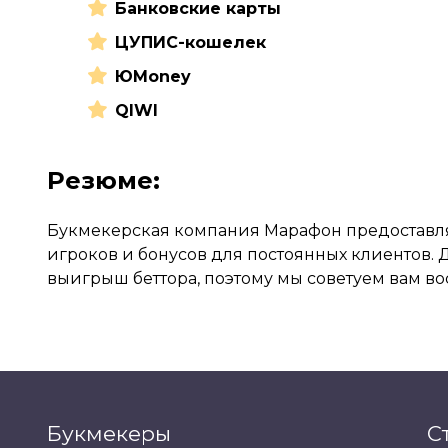
Банковские карты
ЦУПИС-кошелек
ЮMoney
QIWI
Резюме:
Букмекерская компания Марафон предоставля
игроков и бонусов для постоянных клиентов.
выигрыш беттора, поэтому мы советуем вам во
Букмекеры
С