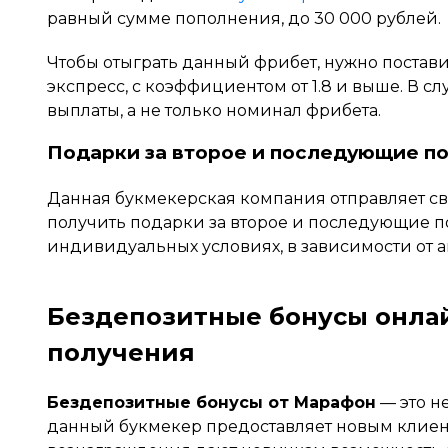
равный сумме пополнения, до 30 000 рублей.
Чтобы отыграть данный фрибет, нужно постави
экспресс, с коэффициентом от 1.8 и выше. В с
выплаты, а не только номинал фрибета.
Подарки за второе и последующие п
Данная букмекерская компания отправляет 
получить подарки за второе и последующие п
индивидуальных условиях, в зависимости от а
Бездепозитные бонусы онлай
получения
Бездепозитные бонусы от Марафон
— это н
данный букмекер предоставляет новым клиен