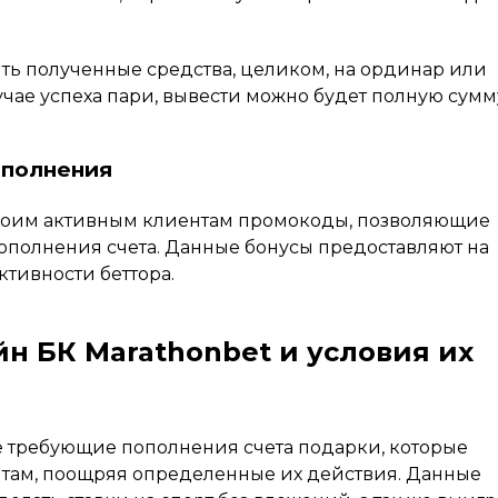
ть полученные средства, целиком, на ординар или
лучае успеха пари, вывести можно будет полную сумм
ополнения
своим активным клиентам промокоды, позволяющие
ополнения счета. Данные бонусы предоставляют на
ктивности беттора.
н БК Marathonbet и условия их
е требующие пополнения счета подарки, которые
там, поощряя определенные их действия. Данные