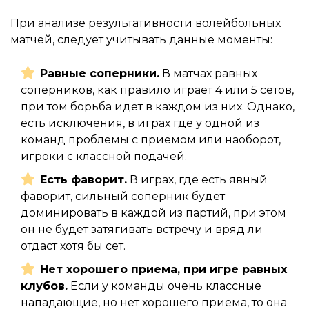
При анализе результативности волейбольных
матчей, следует учитывать данные моменты:
Равные соперники.
В матчах равных
соперников, как правило играет 4 или 5 сетов,
при том борьба идет в каждом из них. Однако,
есть исключения, в играх где у одной из
команд проблемы с приемом или наоборот,
игроки с классной подачей.
Есть фаворит.
В играх, где есть явный
фаворит, сильный соперник будет
доминировать в каждой из партий, при этом
он не будет затягивать встречу и вряд ли
отдаст хотя бы сет.
Нет хорошего приема, при игре равных
клубов.
Если у команды очень классные
нападающие, но нет хорошего приема, то она