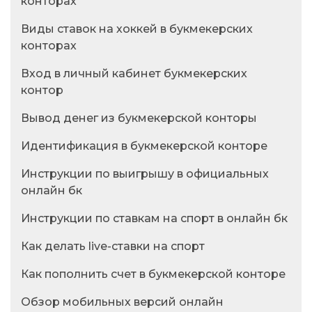
конторах
Виды ставок на хоккей в букмекерских
конторах
Вход в личный кабинет букмекерских
контор
Вывод денег из букмекерской конторы
Идентификация в букмекерской конторе
Инструкции по выигрышу в официальных
онлайн бк
Инструкции по ставкам на спорт в онлайн бк
Как делать live-ставки на спорт
Как пополнить счет в букмекерской конторе
Обзор мобильных версий онлайн