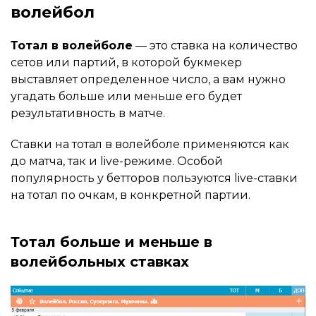
волейбол
Тотал в волейболе
— это ставка на количество
сетов или партий, в которой букмекер
выставляет определенное число, а вам нужно
угадать больше или меньше его будет
результативность в матче.
Ставки на тотал в волейболе применяются как
до матча, так и live-режиме. Особой
популярность у бетторов пользуются live-ставки
на тотал по очкам, в конкретной партии.
Тотал больше и меньше в
волейбольных ставках