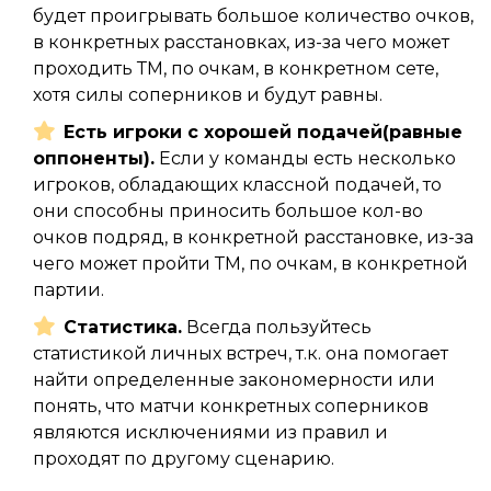
будет проигрывать большое количество очков,
в конкретных расстановках, из-за чего может
проходить ТМ, по очкам, в конкретном сете,
хотя силы соперников и будут равны.
Есть игроки с хорошей подачей(равные
оппоненты).
Если у команды есть несколько
игроков, обладающих классной подачей, то
они способны приносить большое кол-во
очков подряд, в конкретной расстановке, из-за
чего может пройти ТМ, по очкам, в конкретной
партии.
Статистика.
Всегда пользуйтесь
статистикой личных встреч, т.к. она помогает
найти определенные закономерности или
понять, что матчи конкретных соперников
являются исключениями из правил и
проходят по другому сценарию.