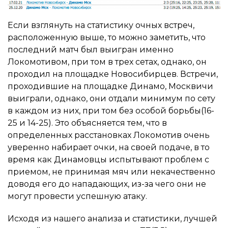
Если взглянуть на статистику очных встреч,
расположенную выше, то можно заметить, что
последний матч был выигран именно
Локомотивом, при том в трех сетах, однако, он
проходил на площадке Новосибирцев. Встречи,
проходившие на площадке Динамо, Москвичи
выиграли, однако, они отдали минимум по сету
в каждом из них, при том без особой борьбы(16-
25 и 14-25). Это объясняется тем, что в
определенных расстановках Локомотив очень
уверенно набирает очки, на своей подаче, в то
время как Динамовцы испытывают проблем с
приемом, не принимая мяч или некачественно
доводя его до нападающих, из-за чего они не
могут провести успешную атаку.
Исходя из нашего анализа и статистики, лучшей