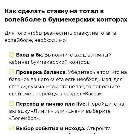
Как сделать ставку на тотал в
волейболе в букмекерских конторах
Для того чтобы разместить ставку, на тотал в
волейболе, необходимо:
Вход в бк.
Выполните вход в личный
кабинет букмекерской конторы.
Проверка баланса.
Убедитесь в том, что на
балансе вашего счета есть необходимая, для
ставки, сумма. Если это не так, то пополните
свой счет, перейдя в раздел «Касса».
Переход в линию или live.
Перейдите на
вкладку «Линия» или «Live» и выберите
«Волейбол».
Выбор события и исхода.
Откройте