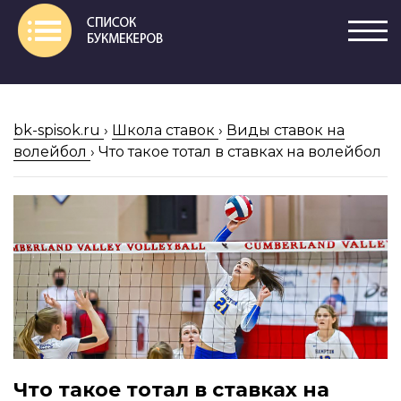
bk-spisok.ru
›
Школа ставок
›
Виды ставок на
волейбол
›
Что такое тотал в ставках на волейбол
Что такое тотал в ставках на