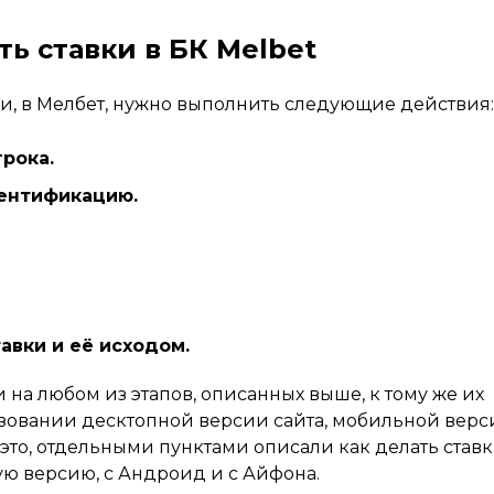
ть ставки в БК Melbet
ри, в Мелбет, нужно выполнить следующие действия:
рока.
дентификацию.
авки и её исходом.
на любом из этапов, описанных выше, к тому же их
зовании десктопной версии сайта, мобильной верс
то, отдельными пунктами описали как делать ставк
ую версию, с Андроид и с Айфона.