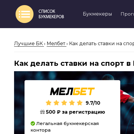
Букмекеры
Прог
Лучшие БК
›
Мелбет
›
Как делать ставки на спо
Как делать ставки на спорт в
9.7/10
500 ₽
за регистрацию
Легальная букмекерская
контора