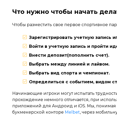
Что нужно чтобы начать дела
Чтобы разместить свое первое спортивное па
Зарегистрировать учетную запись иг
Войти в учетную запись и пройти и
Внести депозит(пополнить счет).
Выбрать между линией и лайвом.
Выбрать вид спорта и чемпионат.
Определиться с событием, видом ст
Начинающие игроки могут испытать трудности 
прохождение немного отличается, при исполь
приложений для Андроид и iOS. Мы, понимая э
букмекерской конторе
Melbet
, через мобильн