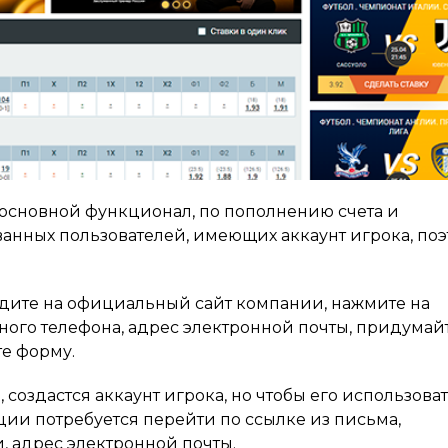
основной функционал, по пополнению счета и
анных пользователей, имеющих аккаунт игрока, поэ
йдите на официальный сайт компании, нажмите на
ного телефона, адрес электронной почты, придумай
те форму.
оздастся аккаунт игрока, но чтобы его использоват
ции потребуется перейти по ссылке из письма,
, адрес электронной почты.