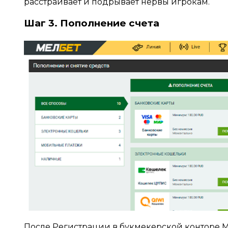
расстраивает и подрывает нервы игрокам.
Шаг 3. Пополнение счета
После Регистрации в букмекерской конторе М