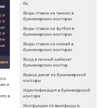
бк
ки:
Виды ставок на теннис в
0 ₽
букмекерских конторах
0 ₽
чат
Виды ставок на футбол в
0 ₽
букмекерских конторах
йте
Виды ставок на хоккей в
ные
букмекерских конторах
Вход в личный кабинет
авки
Иднтификация
Как выиграть
Вывод
букмекерских контор
Вывод денег из букмекерской
того
конторы
кам и
Идентификация в букмекерской
конторе
это в
Инструкции по выигрышу в