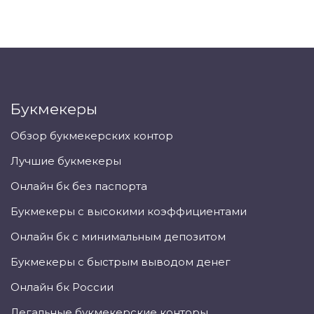
Букмекеры
Обзор букмекерских контор
Лучшие букмекеры
Онлайн бк без паспорта
Букмекеры с высокими коэффициентами
Онлайн бк с минимальным депозитом
Букмекеры с быстрым выводом денег
Онлайн бк России
Легальные букмекерские конторы