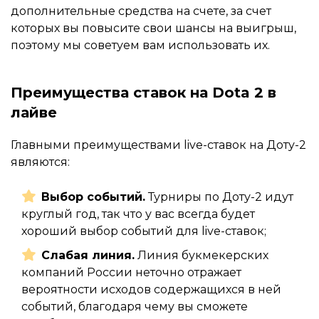
дополнительные средства на счете, за счет
которых вы повысите свои шансы на выигрыш,
поэтому мы советуем вам использовать их.
Преимущества ставок на Dota 2 в
лайве
Главными преимуществами live-ставок на Доту-2
являются:
Выбор событий.
Турниры по Доту-2 идут
круглый год, так что у вас всегда будет
хороший выбор событий для live-ставок;
Слабая линия.
Линия букмекерских
компаний России неточно отражает
вероятности исходов содержащихся в ней
событий, благодаря чему вы сможете