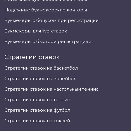
Надёжные букмекерские конторы
Букмекеры с бонусом при регистрации
Букмекеры для live-ставок
Букмекеры с быстрой регистрацией
Стратегии ставок
Стратегии ставок на баскетбол
Стратегии ставок на волейбол
Стратегии ставок на настольный теннис
Стратегии ставок на теннис
Стратегии ставок на футбол
Стратегии ставок на хоккей