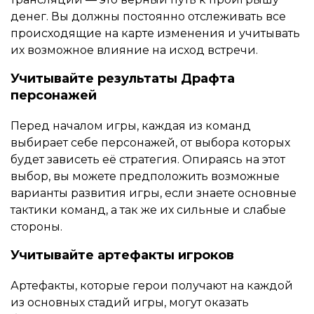
денег. Вы должны постоянно отслеживать все
происходящие на карте изменения и учитывать
их возможное влияние на исход встречи.
Учитывайте результаты Драфта
персонажей
Перед началом игры, каждая из команд
выбирает себе персонажей, от выбора которых
будет зависеть её стратегия. Опираясь на этот
выбор, вы можете предположить возможные
варианты развития игры, если знаете основные
тактики команд, а так же их сильные и слабые
стороны.
Учитывайте артефакты игроков
Артефакты, которые герои получают на каждой
из основных стадий игры, могут оказать