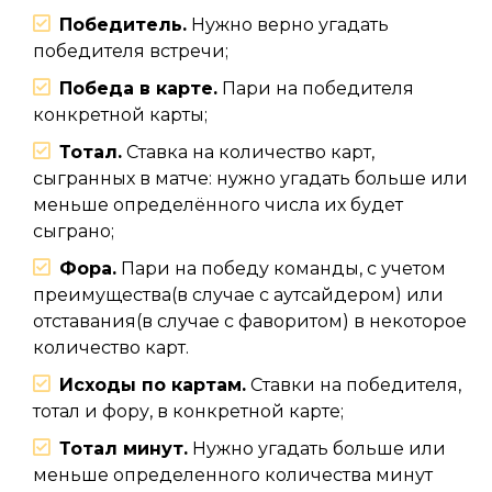
Победитель.
Нужно верно угадать
победителя встречи;
Победа в карте.
Пари на победителя
конкретной карты;
Тотал.
Ставка на количество карт,
сыгранных в матче: нужно угадать больше или
меньше определённого числа их будет
сыграно;
Фора.
Пари на победу команды, с учетом
преимущества(в случае с аутсайдером) или
отставания(в случае с фаворитом) в некоторое
количество карт.
Исходы по картам.
Ставки на победителя,
тотал и фору, в конкретной карте;
Тотал минут.
Нужно угадать больше или
меньше определенного количества минут