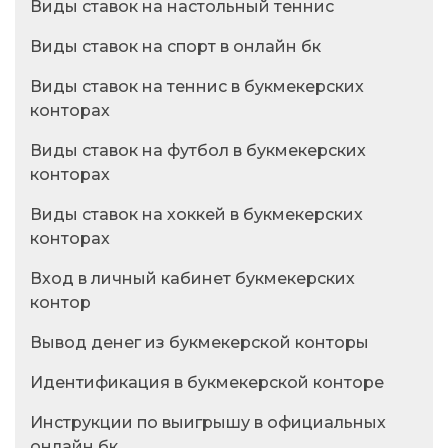
Виды ставок на настольный теннис
Виды ставок на спорт в онлайн бк
Виды ставок на теннис в букмекерских
конторах
Виды ставок на футбол в букмекерских
конторах
Виды ставок на хоккей в букмекерских
конторах
Вход в личный кабинет букмекерских
контор
Вывод денег из букмекерской конторы
Идентификация в букмекерской конторе
Инструкции по выигрышу в официальных
онлайн бк