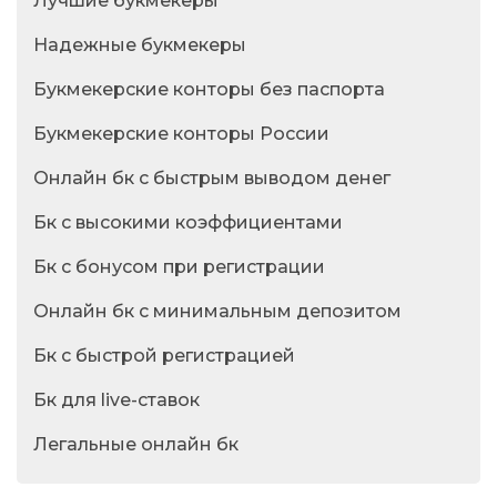
Лучшие букмекеры
Надежные букмекеры
Букмекерские конторы без паспорта
Букмекерские конторы России
Онлайн бк с быстрым выводом денег
Бк с высокими коэффициентами
Бк с бонусом при регистрации
Онлайн бк с минимальным депозитом
Бк с быстрой регистрацией
Бк для live-ставок
Легальные онлайн бк