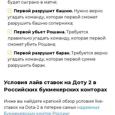
будет сыграно в матче;
Первой разрушит башню.
Нужно верно
угадать команду, которая первой сможет
разрушить башню соперника;
Первой убьет Рошана.
Требуется
правильно угадать команду, которая первой
сможет убить Рошана;
Первой разрушит барак.
Требуется верно
угадать команду, которая первой сумме
разрушить барак.
Условия лайв ставок на Доту 2 в
Российских букмекерских конторах
Инже вы найдете краткий обзор условия live-
ставок на Dota-2 в пятерке самых
надежных
букмекерских контор России
: