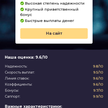
Высокая степень надежности
Крупный приветственный
бонус
Быстрые выплаты денег
На сайт
Наша оценка:
9.6/10
Надежность:
9.8/10
Скорость выплат:
9.5/10
Линия ставок:
9.6/10
Коэффициенты:
9.6/10
Бонусы:
9.7/10
Саппорт:
9.9/10
Важные характеристрики: