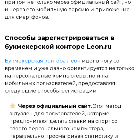
при том не только через официальный сайт, но
и через его мобильную версию и приложение
для смартфонов.
Способы зарегистрироваться в
букмекерской конторе Leon.ru
Букмекерская контора Леон
идет в ногу со
временем и уже давно ориентируется не только
на персональные компьютеры, но и на
мобильных пользователей, предоставляя
следующие способы регистрации:
Через официальный сайт.
Этот метод
актуален для пользователей, которые
предпочитают делать ставки на спорт со
своего персонального компьютера,
параллельно просматривая статистику и