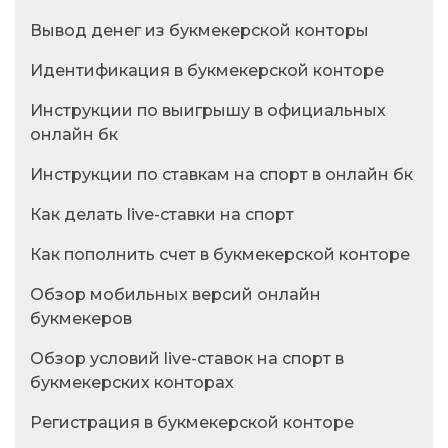
Вывод денег из букмекерской конторы
Идентификация в букмекерской конторе
Инструкции по выигрышу в официальных
онлайн бк
Инструкции по ставкам на спорт в онлайн бк
Как делать live-ставки на спорт
Как пополнить счет в букмекерской конторе
Обзор мобильных версий онлайн
букмекеров
Обзор условий live-ставок на спорт в
букмекерских конторах
Регистрация в букмекерской конторе