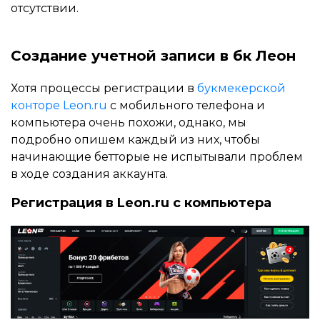
отсутствии.
Создание учетной записи в бк Леон
Хотя процессы регистрации в
букмекерской
конторе Leon.ru
с мобильного телефона и
компьютера очень похожи, однако, мы
подробно опишем каждый из них, чтобы
начинающие бетторые не испытывали проблем
в ходе создания аккаунта.
Регистрация в Leon.ru с компьютера