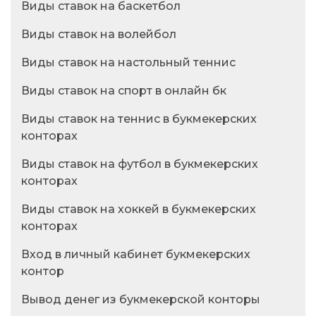
Виды ставок на баскетбол
Виды ставок на волейбол
Виды ставок на настольный теннис
Виды ставок на спорт в онлайн бк
Виды ставок на теннис в букмекерских
конторах
Виды ставок на футбол в букмекерских
конторах
Виды ставок на хоккей в букмекерских
конторах
Вход в личный кабинет букмекерских
контор
Вывод денег из букмекерской конторы