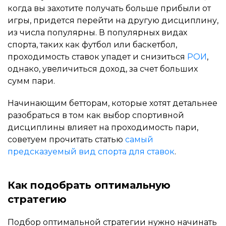
когда вы захотите получать больше прибыли от
игры, придется перейти на другую дисциплину,
из числа популярны. В популярных видах
спорта, таких как футбол или баскетбол,
проходимость ставок упадет и снизиться
РОИ
,
однако, увеличиться доход, за счет больших
сумм пари.
Начинающим бетторам, которые хотят детальнее
разобраться в том как выбор спортивной
дисциплины влияет на проходимость пари,
советуем прочитать статью
самый
предсказуемый вид спорта для ставок
.
Как подобрать оптимальную
стратегию
Подбор оптимальной стратегии нужно начинать