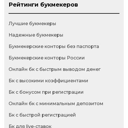
Рейтинги букмекеров
Лучшие букмекеры
Надежные букмекеры
Букмекерские конторы без паспорта
Букмекерские конторы России
Онлайн бк с быстрым выводом денег
Бк с высокими коэффициентами
Бк с бонусом при регистрации
Онлайн бк с минимальным депозитом
Бк с быстрой регистрацией
Бк для live-ставок