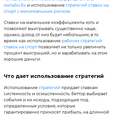
онлайн бк
и использование
стратегий ставок на
спорт с минимальным риском
.
Ставки на маленькие коэффициенты хоть и
позволяют выигрывать существенно чаще,
однако, доход от низ будет небольшим, в то
время как использование
рабочих стратегий
ставок на спорт
позволяет не только увеличить
процент выигрышей, но и зарабатывать на этом
хорошие деньги.
Что дает использование стратегий
Использование
стратегий
придает ставкам
системность и осмысленность: беттор выбирает
события и их исходы, подходящие под
определенные условия, которые
гарантированно приносят прибыль, на длинной