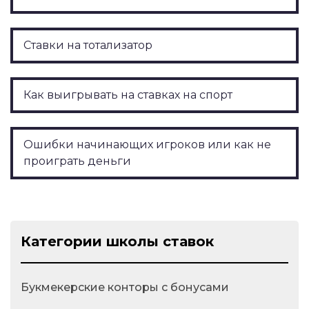
Ставки на тотализатор
Как выигрывать на ставках на спорт
Ошибки начинающих игроков или как не
проиграть деньги
Категории школы ставок
Букмекерские конторы с бонусами