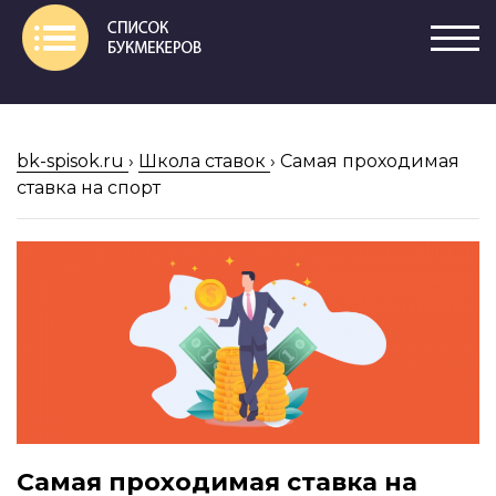
bk-spisok.ru
›
Школа ставок
›
Самая проходимая
ставка на спорт
Самая проходимая ставка на