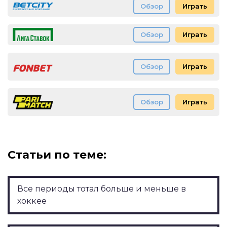
Обзор
Играть
Обзор
Играть
Обзор
Играть
Обзор
Играть
Статьи по теме:
Все периоды тотал больше и меньше в
хоккее