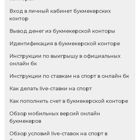
Вход в личный кабинет букмекерских
контор
Вывод денег из букмекерской конторы
Идентификация в букмекерской конторе
Инструкции по выигрышу в официальных
онлайн бк
Инструкции по ставкам на спорт в онлайн бк
Как делать live-ставки на спорт
Как пополнить счет в букмекерской конторе
Обзор мобильных версий онлайн
букмекеров
Обзор условий live-ставок на спорт в