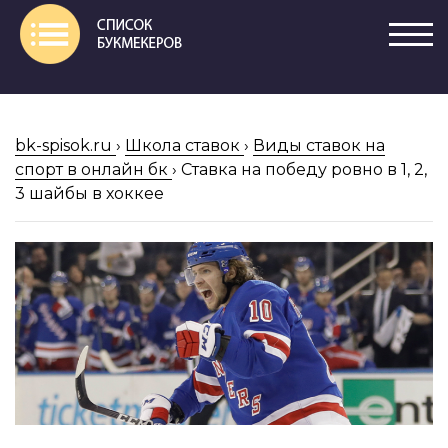
bk-spisok.ru
›
Школа ставок
›
Виды ставок на
спорт в онлайн бк
›
Ставка на победу ровно в 1, 2,
3 шайбы в хоккее