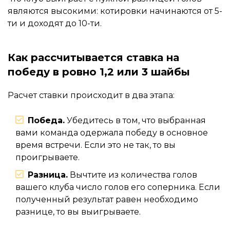
являются высокими: котировки начинаются от 5-
ти и доходят до 10-ти.
Как рассчитывается ставка на
победу в ровно 1,2 или 3 шайбы
Расчет ставки происходит в два этапа:
Победа.
Убедитесь в том, что выбранная
вами команда одержала победу в основное
время встречи. Если это не так, то вы
проигрываете.
Разница.
Вычтите из количества голов
вашего клуба число голов его соперника. Если
полученный результат равен необходимо
разнице, то вы выигрываете.