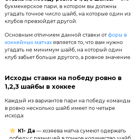
букмекерское пари, в котором вы должны
угадать точное число шайб, на которые один из
клубов превзойдёт другой.
Основным отличием данной ставки от
форы в
хоккейных матчах
является то, что вам нужно
угадать не минимум шайб, на который один
клуб забьет больше другого, а ровное значение.
Исходы ставки на победу ровно в
1,2,3 шайбы в хоккее
Каждый из вариантов пари на победу команды
в ровно несколько шайб имеет по четыре
исхода:
К1- Да
— хозяева матча сумеют одержать
победу с разницей в точное количество шайб.