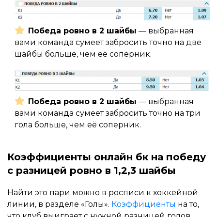
Победа ровно в 2 шайбы
— выбранная
вами команда сумеет забросить точно на две
шайбы больше, чем её соперник.
Победа ровно в 2 шайбы
— выбранная
вами команда сумеет забросить точно на три
гола больше, чем её соперник.
Коэффициенты онлайн бк на победу
с разницей ровно в 1,2,3 шайбы
Найти это пари можно в росписи к хоккейной
линии, в разделе «Голы».
Коэффициенты
на то,
что клуб выиграет с нужной разницей голов