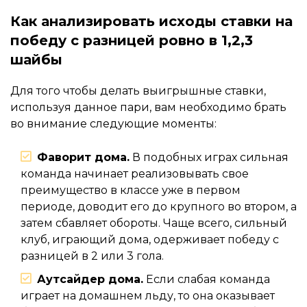
Как анализировать исходы ставки на
победу с разницей ровно в 1,2,3
шайбы
Для того чтобы делать выигрышные ставки,
используя данное пари, вам необходимо брать
во внимание следующие моменты:
Фаворит дома.
В подобных играх сильная
команда начинает реализовывать свое
преимущество в классе уже в первом
периоде, доводит его до крупного во втором, а
затем сбавляет обороты. Чаще всего, сильный
клуб, играющий дома, одерживает победу с
разницей в 2 или 3 гола.
Аутсайдер дома.
Если слабая команда
играет на домашнем льду, то она оказывает