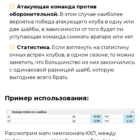
Атакующая команда против
оборонительной.
В этом случае наиболее
вероятна победа атакующего клуба в одну или
две шайбы, в зависимости от того будет ли
уступающая команда снимать вратаря или нет.
Статистика.
Если взглянуть на статистику
очных встреч клубов, в одном сезоне, то можно
заметить, что большинство из них закончились
с одинаковой разницей шайб, которую
выгоднее всего брать.
Пример использования:
Рассмотрим матч чемпионата КХЛ, между