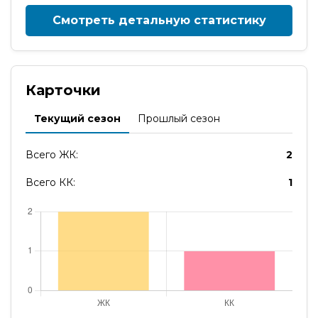
Смотреть детальную статистику
Карточки
Текущий сезон
Прошлый сезон
Всего ЖК:
2
Всего КК:
1