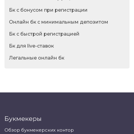
Бк с бонусом при регистрации
Онлайн бк с минимальным депозитом
Бк с быстрой регистрацией
Бк для live-ставок
Легальные онлайн бк
Букмекеры
Обзор букмекерских контор