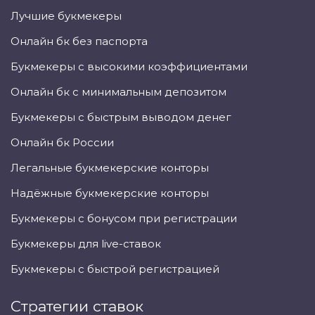
Лучшие букмекеры
Онлайн бк без паспорта
Букмекеры с высокими коэффициентами
Онлайн бк с минимальным депозитом
Букмекеры с быстрым выводом денег
Онлайн бк России
Легальные букмекерские конторы
Надёжные букмекерские конторы
Букмекеры с бонусом при регистрации
Букмекеры для live-ставок
Букмекеры с быстрой регистрацией
Стратегии ставок