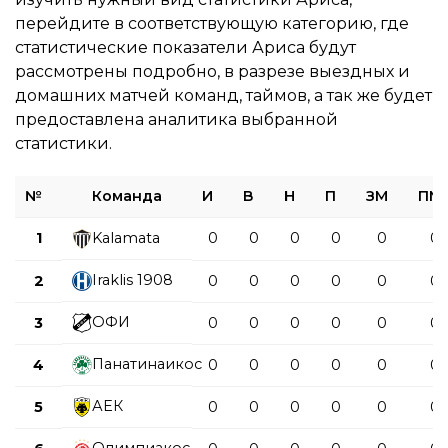
перейдите в соответствующую категорию, где
статистические показатели Ариса будут
рассмотрены подробно, в разрезе выездных и
домашних матчей команд, таймов, а так же будет
предоставлена аналитика выбранной
статистики.
№
Команда
И
В
Н
П
ЗМ
ПМ
1
Kalamata
0
0
0
0
0
0
Iraklis 1908
2
0
0
0
0
0
0
ОФИ
3
0
0
0
0
0
0
Панатинаикос
4
0
0
0
0
0
0
АЕК
5
0
0
0
0
0
0