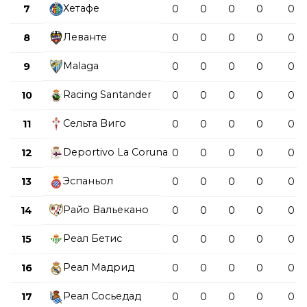
Хетафе
7
0
0
0
0
0
Леванте
8
0
0
0
0
0
Malaga
9
0
0
0
0
0
Racing Santander
10
0
0
0
0
0
Сельта Виго
11
0
0
0
0
0
Deportivo La Coruna
12
0
0
0
0
0
Эспаньол
13
0
0
0
0
0
Райо Вальекано
14
0
0
0
0
0
Реал Бетис
15
0
0
0
0
0
Реал Мадрид
16
0
0
0
0
0
Реал Сосьедад
17
0
0
0
0
0