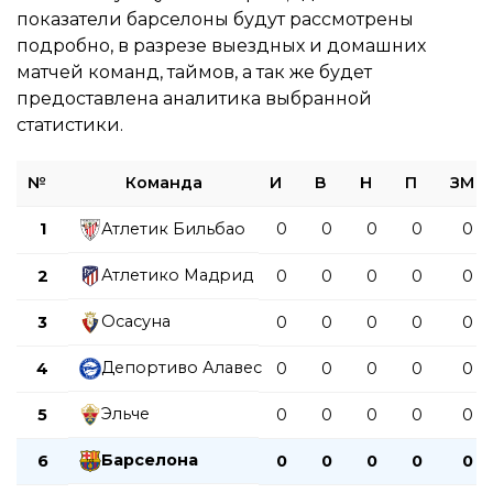
показатели барселоны будут рассмотрены
подробно, в разрезе выездных и домашних
матчей команд, таймов, а так же будет
предоставлена аналитика выбранной
статистики.
№
Команда
И
В
Н
П
ЗМ
1
Атлетик Бильбао
0
0
0
0
0
Атлетико Мадрид
2
0
0
0
0
0
Осасуна
3
0
0
0
0
0
Депортиво Алавес
4
0
0
0
0
0
Эльче
5
0
0
0
0
0
Барселона
6
0
0
0
0
0