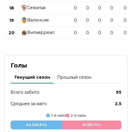
Севилья
18
0
0
0
0
0
Валенсия
19
0
0
0
0
0
Вильярреал
20
0
0
0
0
0
Голы
Текущий сезон
Прошлый сезон
Всего забито:
95
Среднее за матч:
2.5
1-й тайм
2-й тайм
44 (46.3%)
51 (53.7%)