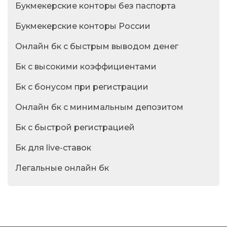
Букмекерские конторы без паспорта
Букмекерские конторы России
Онлайн бк с быстрым выводом денег
Бк с высокими коэффициентами
Бк с бонусом при регистрации
Онлайн бк с минимальным депозитом
Бк с быстрой регистрацией
Бк для live-ставок
Легальные онлайн бк