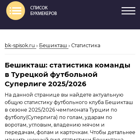
bk-spisok.ru
›
Бешикташ
›
Статистика
Бешикташ: статистика команды
в Турецкой футбольной
Суперлиге 2025/2026
На данной странице вы найдете актуальную
общую статистику футбольного клуба Бешикташ
в сезоне 2025/2026 чемпионата Турции по
футболу(Суперлига) по голам, ударам по
воротам, угловым, владению мячом и
передачам, фолам и карточкам. Чтобы детальнее
изучить нужный вид статистики Бешикташа,