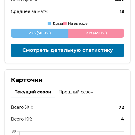
Среднее за матч:
13
Дома
На выезде
225 (50.9%)
217 (49.1%)
Смотреть детальную статистику
Карточки
Текущий сезон
Прошлый сезон
Всего ЖК:
72
Всего КК:
4