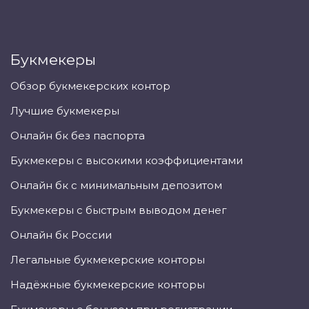
Букмекеры
Обзор букмекерских контор
Лучшие букмекеры
Онлайн бк без паспорта
Букмекеры с высокими коэффициентами
Онлайн бк с минимальным депозитом
Букмекеры с быстрым выводом денег
Онлайн бк России
Легальные букмекерские конторы
Надёжные букмекерские конторы