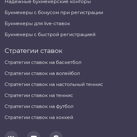
Надёжные букмекерские конторы
Букмекеры с бонусом при регистрации
Букмекеры для live-ставок
Букмекеры с быстрой регистрацией
Стратегии ставок
Стратегии ставок на баскетбол
Стратегии ставок на волейбол
Стратегии ставок на настольный теннис
Стратегии ставок на теннис
Стратегии ставок на футбол
Стратегии ставок на хоккей