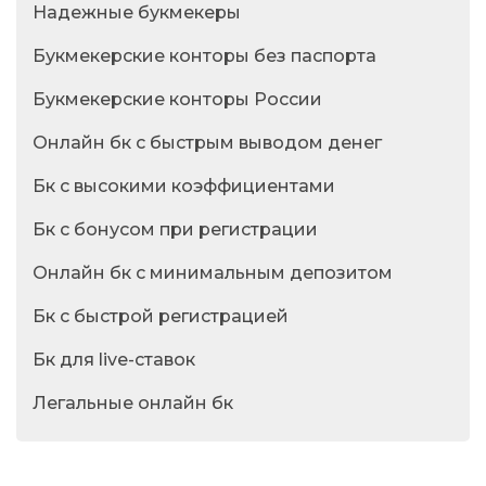
Надежные букмекеры
Букмекерские конторы без паспорта
Букмекерские конторы России
Онлайн бк с быстрым выводом денег
Бк с высокими коэффициентами
Бк с бонусом при регистрации
Онлайн бк с минимальным депозитом
Бк с быстрой регистрацией
Бк для live-ставок
Легальные онлайн бк