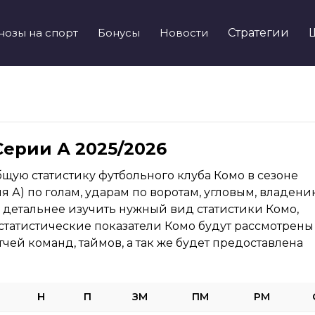
нозы на спорт
Бонусы
Новости
Стратегии
Серии А 2025/2026
щую статистику футбольного клуба Комо в сезоне
я А) по голам, ударам по воротам, угловым, владени
 детальнее изучить нужный вид статистики Комо,
статистические показатели Комо будут рассмотрены
чей команд, таймов, а так же будет предоставлена
Н
П
ЗМ
ПМ
РМ