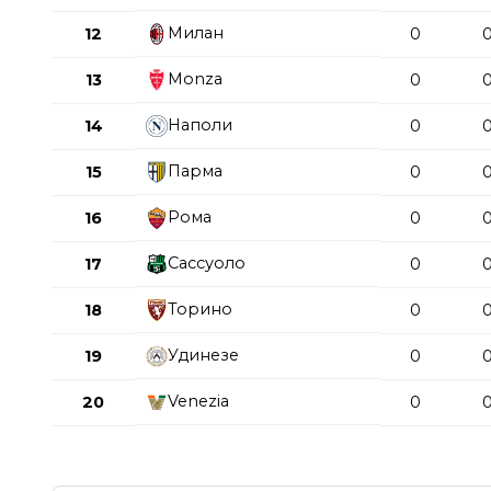
Милан
12
0
Monza
13
0
Наполи
14
0
Парма
15
0
Рома
16
0
Сассуоло
17
0
Торино
18
0
Удинезе
19
0
Venezia
20
0