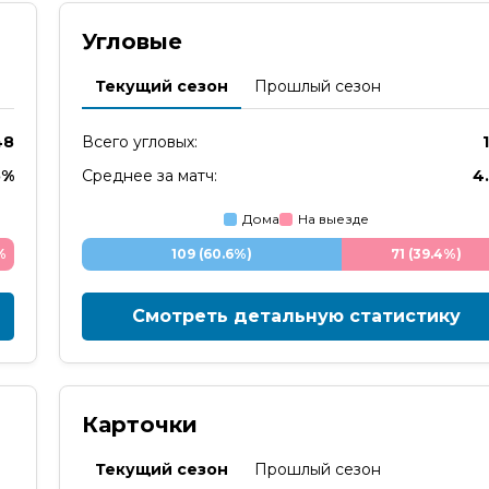
Угловые
Текущий сезон
Прошлый сезон
48
Всего угловых:
5%
Среднее за матч:
4
Дома
На выезде
%
109 (60.6%)
71 (39.4%)
Смотреть детальную статистику
Карточки
Текущий сезон
Прошлый сезон