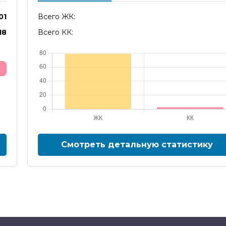
01
Всего ЖК:
18
Всего КК:
Смотреть детальную статистику