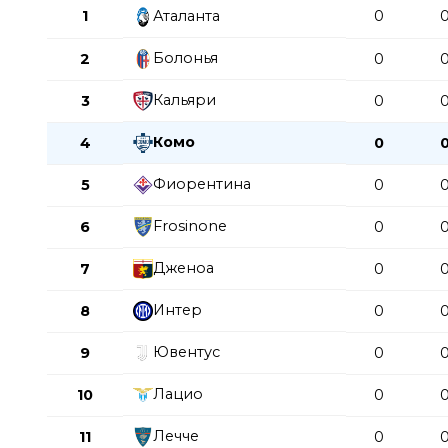
1
Аталанта
0
Болонья
2
0
Кальяри
3
0
Комо
4
0
Фиорентина
5
0
Frosinone
6
0
Дженоа
7
0
Интер
8
0
Ювентус
9
0
Лацио
10
0
Лечче
11
0