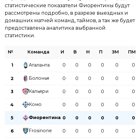
статистические показатели Фиорентины будут
рассмотрены подробно, в разрезе выездных и
домашних матчей команд, таймов, а так же будет
предоставлена аналитика выбранной
статистики.
№
Команда
И
В
Н
П
ЗМ
ПМ
1
Аталанта
0
0
0
0
0
0
Болонья
2
0
0
0
0
0
0
Кальяри
3
0
0
0
0
0
0
Комо
4
0
0
0
0
0
0
Фиорентина
5
0
0
0
0
0
0
Frosinone
6
0
0
0
0
0
0