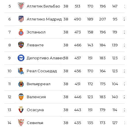
Атлетик Бильбао
5
38
513
170
196
147
28
Атлетико Мадрид
6
38
490
189
207
95
28
Эспаньол
7
38
473
158
196
119
25
Леванте
8
38
466
143
184
139
27
Депортиво Алавес
9
38
457
151
183
123
24
Реал Сосьедад
10
38
456
170
164
123
23
Вильярреал
11
38
451
172
175
104
27
Валенсия
12
38
446
123
183
140
26
Осасуна
13
38
443
151
179
114
27
Севилья
14
38
435
135
173
127
22