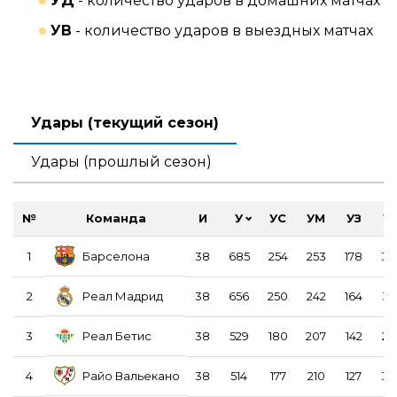
УД
- количество ударов в домашних матчах
УВ
- количество ударов в выездных матчах
Удары (текущий сезон)
Удары (прошлый сезон)
№
Команда
И
У
УС
УМ
УЗ
У
Барселона
1
38
685
254
253
178
34
Реал Мадрид
2
38
656
250
242
164
35
Реал Бетис
3
38
529
180
207
142
29
Райо Вальекано
4
38
514
177
210
127
30