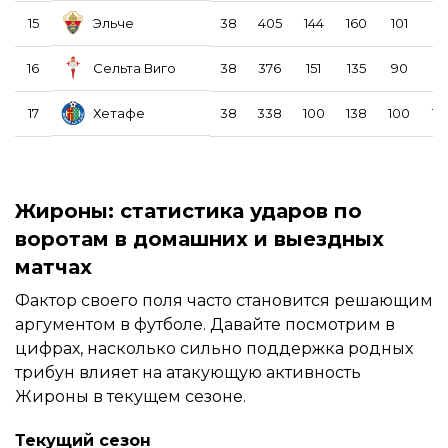
Эльче
15
38
405
144
160
101
25
Сельта Виго
16
38
376
151
135
90
21
Хетафе
17
38
338
100
138
100
16
Жироны: статистика ударов по
воротам в домашних и выездных
матчах
Фактор своего поля часто становится решающим
аргументом в футболе. Давайте посмотрим в
цифрах, насколько сильно поддержка родных
трибун влияет на атакующую активность
Жироны в текущем сезоне.
Текущий сезон