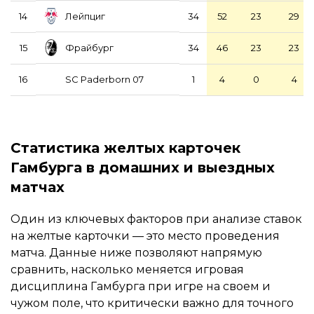
Лейпциг
14
34
52
23
29
Фрайбург
15
34
46
23
23
SC Paderborn 07
16
1
4
0
4
Статистика желтых карточек
Гамбурга в домашних и выездных
матчах
Один из ключевых факторов при анализе ставок
на желтые карточки — это место проведения
матча. Данные ниже позволяют напрямую
сравнить, насколько меняется игровая
дисциплина Гамбурга при игре на своем и
чужом поле, что критически важно для точного