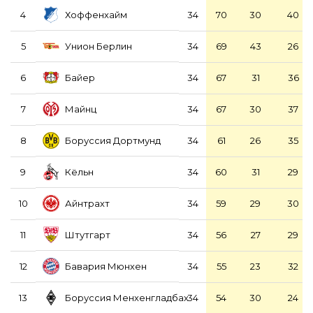
Хоффенхайм
4
34
70
30
40
Унион Берлин
5
34
69
43
26
Байер
6
34
67
31
36
Майнц
7
34
67
30
37
Боруссия Дортмунд
8
34
61
26
35
Кёльн
9
34
60
31
29
Айнтрахт
10
34
59
29
30
Штутгарт
11
34
56
27
29
Бавария Мюнхен
12
34
55
23
32
Боруссия Менхенгладбах
13
34
54
30
24