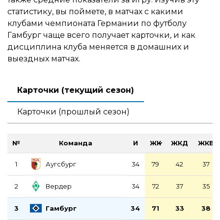
статистику, вы поймете, в матчах с какими
клубами чемпионата Германии по футболу
Гамбург чаще всего получает карточки, и как
дисциплина клуба меняется в домашних и
выездных матчах.
Карточки (текущий сезон)
Карточки (прошлый сезон)
№
Команда
И
ЖК
ЖКД
ЖКВ
Аугсбург
1
34
79
42
37
Вердер
2
34
72
37
35
Гамбург
3
34
71
33
38