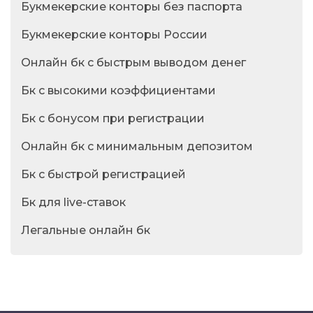
Букмекерские конторы без паспорта
Букмекерские конторы России
Онлайн бк с быстрым выводом денег
Бк с высокими коэффициентами
Бк с бонусом при регистрации
Онлайн бк с минимальным депозитом
Бк с быстрой регистрацией
Бк для live-ставок
Легальные онлайн бк