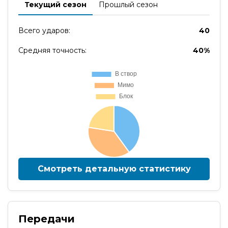
Текущий сезон
Прошлый сезон
Всего ударов:
40
Средняя точность:
40%
Смотреть детальную статистику
Передачи