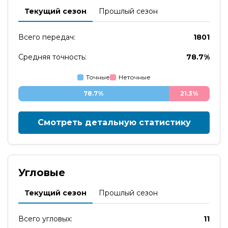
Текущий сезон
Прошлый сезон
Всего передач:
1801
Средняя точность:
78.7%
Точные
Неточные
78.7%
21.3%
Смотреть детальную статистику
Угловые
Текущий сезон
Прошлый сезон
Всего угловых:
11