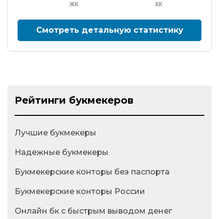
Смотреть детальную статистику
Рейтинги букмекеров
Лучшие букмекеры
Надежные букмекеры
Букмекерские конторы без паспорта
Букмекерские конторы России
Онлайн бк с быстрым выводом денег