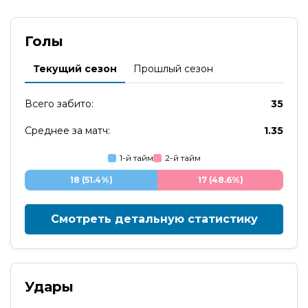
Голы
Текущий сезон
Прошлый сезон
Всего забито:
35
Среднее за матч:
1.35
1-й тайм
2-й тайм
18 (51.4%)
17 (48.6%)
Смотреть детальную статистику
Удары