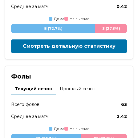
Среднее за матч:
0.42
Дома
На выезде
8 (72.7%)
3 (27.3%)
Смотреть детальную статистику
Фолы
Текущий сезон
Прошлый сезон
Всего фолов:
63
Среднее за матч:
2.42
Дома
На выезде