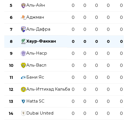
Аль-Айн
5
0
0
0
0
0
Аджман
6
0
0
0
0
0
Аль-Дафра
7
0
0
0
0
0
Хаур-Факкан
8
0
0
0
0
0
Аль-Наср
9
0
0
0
0
0
Аль-Васл
10
0
0
0
0
0
Бани Яс
11
0
0
0
0
0
Аль-Иттихад Кальба
12
0
0
0
0
0
Hatta SC
13
0
0
0
0
0
Dubai United
14
0
0
0
0
0