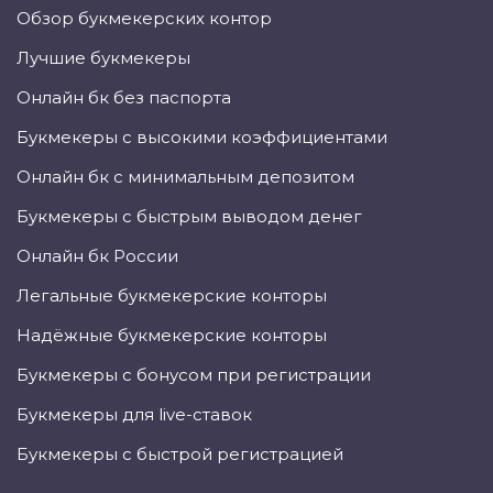
Обзор букмекерских контор
Лучшие букмекеры
Онлайн бк без паспорта
Букмекеры с высокими коэффициентами
Онлайн бк с минимальным депозитом
Букмекеры с быстрым выводом денег
Онлайн бк России
Легальные букмекерские конторы
Надёжные букмекерские конторы
Букмекеры с бонусом при регистрации
Букмекеры для live-ставок
Букмекеры с быстрой регистрацией