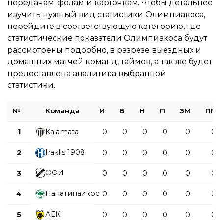
передачам, фолам и карточкам. Чтобы детальнее
изучить нужный вид статистики Олимпиакоса,
перейдите в соответствующую категорию, где
статистические показатели Олимпиакоса будут
рассмотрены подробно, в разрезе выездных и
домашних матчей команд, таймов, а так же будет
предоставлена аналитика выбранной
статистики.
№
Команда
И
В
Н
П
ЗМ
ПМ
1
Kalamata
0
0
0
0
0
0
Iraklis 1908
2
0
0
0
0
0
0
ОФИ
3
0
0
0
0
0
0
Панатинаикос
4
0
0
0
0
0
0
АЕК
5
0
0
0
0
0
0