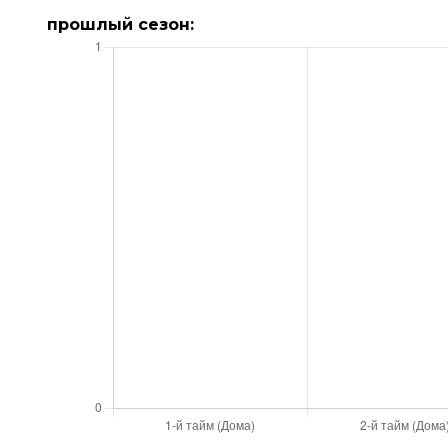
прошлый сезон: