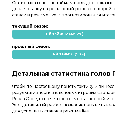
Статистика голов по таймам наглядно показыв
делает ставку на решающий рывок во второй 
ставок в режиме live и прогнозирования итогов
текущий сезон:
1-й тайм: 12 (46.2%)
прошлый сезон:
1-й тайм: 0 (50%)
Детальная статистика голов 
Чтобы по-настоящему понять тактику и вынос
результативность в ключевых игровых сценари
Реала Овьедо на четыре сегмента: первый и вт
Этот детальный разбор позволяет выявить не
для успешных ставок в режиме live.