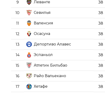
Леванте
9
38
Севилья
10
38
Валенсия
11
38
Осасуна
12
38
Депортиво Алавес
13
38
Эспаньол
14
38
Атлетик Бильбао
15
38
Райо Вальекано
16
38
Хетафе
17
38