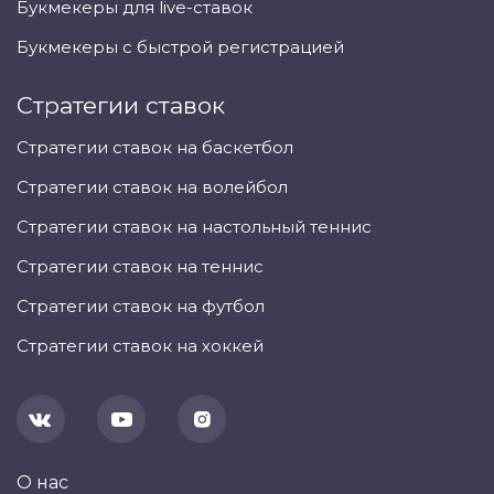
Букмекеры для live-ставок
Букмекеры с быстрой регистрацией
Стратегии ставок
Стратегии ставок на баскетбол
Стратегии ставок на волейбол
Стратегии ставок на настольный теннис
Стратегии ставок на теннис
Стратегии ставок на футбол
Стратегии ставок на хоккей
О нас