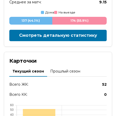
Среднее за матч:
9.15
Дома
На выезде
137 (44.1%)
174 (55.9%)
Смотреть детальную статистику
Карточки
Текущий сезон
Прошлый сезон
Всего ЖК:
52
Всего КК:
0