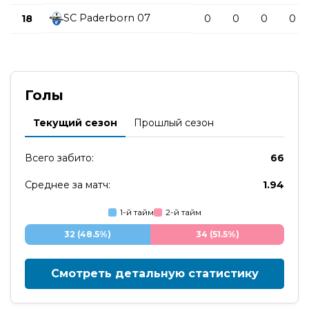
SC Paderborn 07
18
0
0
0
0
Голы
Текущий сезон
Прошлый сезон
Всего забито:
66
Среднее за матч:
1.94
1-й тайм
2-й тайм
32 (48.5%)
34 (51.5%)
Смотреть детальную статистику