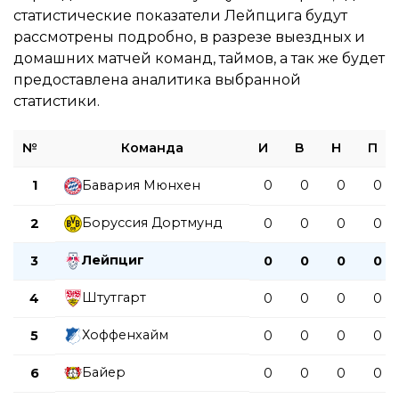
статистические показатели Лейпцига будут
рассмотрены подробно, в разрезе выездных и
домашних матчей команд, таймов, а так же будет
предоставлена аналитика выбранной
статистики.
№
Команда
И
В
Н
П
1
Бавария Мюнхен
0
0
0
0
Боруссия Дортмунд
2
0
0
0
0
Лейпциг
3
0
0
0
0
Штутгарт
4
0
0
0
0
Хоффенхайм
5
0
0
0
0
Байер
6
0
0
0
0