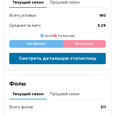
Текущий сезон
Прошлый сезон
Всего угловых:
180
Среднее за матч:
5.29
Дома
На выезде
100 (55.6%)
80 (44.4%)
Смотреть детальную статистику
Фолы
Текущий сезон
Прошлый сезон
Всего фолов:
311