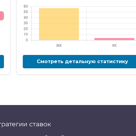
Смотреть детальную статистику
тратегии ставок