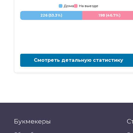
Дома
На выезде
226 (53.3%)
198 (46.7%)
Смотреть детальную статистику
Букмекеры
С