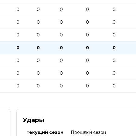
0
0
0
0
0
0
0
0
0
0
0
0
0
0
0
0
0
0
0
0
0
0
0
0
0
0
0
0
0
0
0
0
0
0
0
Удары
Текущий сезон
Прошлый сезон