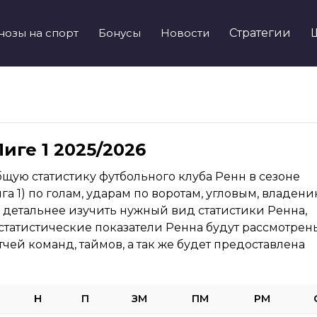
нозы на спорт
Бонусы
Новости
Стратегии
иге 1 2025/2026
щую статистику футбольного клуба Ренн в сезоне
а 1) по голам, ударам по воротам, угловым, владен
 детальнее изучить нужный вид статистики Ренна,
статистические показатели Ренна будут рассмотрен
чей команд, таймов, а так же будет предоставлена
Н
П
ЗМ
ПМ
РМ