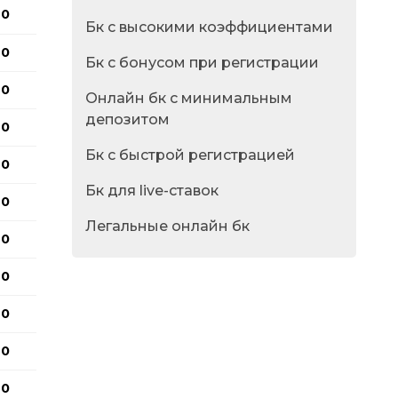
0
Бк с высокими коэффициентами
0
Бк с бонусом при регистрации
0
Онлайн бк с минимальным
депозитом
0
Бк с быстрой регистрацией
0
Бк для live-ставок
0
Легальные онлайн бк
0
0
0
0
0