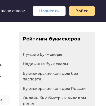
Школа ставок
Написать
Войти
Рейтинги букмекеров
Лучшие букмекеры
Надежные букмекеры
ию
Букмекерские конторы без
ы
паспорта
Букмекерские конторы России
Онлайн бк с быстрым выводом
О
денег