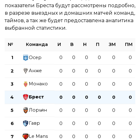
показатели Бреста будут рассмотрены подробно,
в разрезе выездных и домашних матчей команд,
таймов, а так же будет предоставлена аналитика
выбранной статистики.
№
Команда
И
В
Н
П
ЗМ
ПМ
1
Осер
0
0
0
0
0
0
Анже
2
0
0
0
0
0
0
Монако
3
0
0
0
0
0
0
Брест
4
0
0
0
0
0
0
Лорьян
5
0
0
0
0
0
0
Гавр
6
0
0
0
0
0
0
Le Mans
7
0
0
0
0
0
0