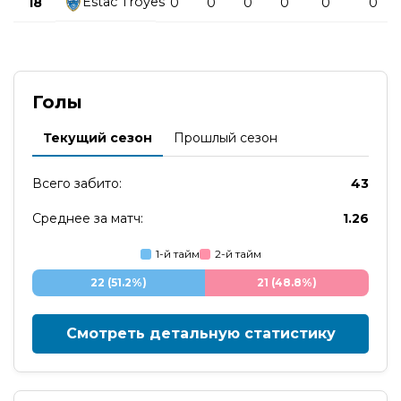
Estac Troyes
18
0
0
0
0
0
0
Голы
Текущий сезон
Прошлый сезон
Всего забито:
43
Среднее за матч:
1.26
1-й тайм
2-й тайм
22 (51.2%)
21 (48.8%)
Смотреть детальную статистику