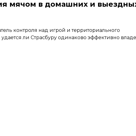
ния мячом в домашних и выездны
тель контроля над игрой и территориального
 удается ли Страсбуру одинаково эффективно владе