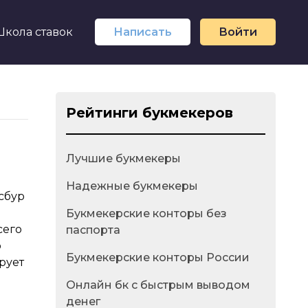
Школа ставок
Написать
Войти
Рейтинги букмекеров
Лучшие букмекеры
Надежные букмекеры
сбур
Букмекерские конторы без
сего
паспорта
ю
Букмекерские конторы России
рует
Онлайн бк с быстрым выводом
денег