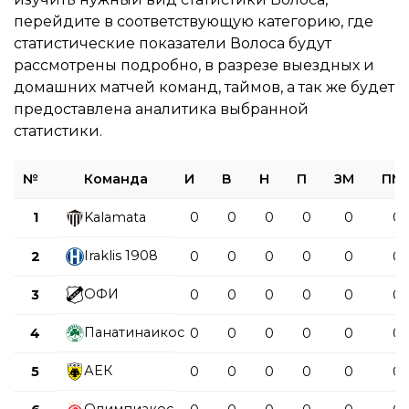
перейдите в соответствующую категорию, где
статистические показатели Волоса будут
рассмотрены подробно, в разрезе выездных и
домашних матчей команд, таймов, а так же будет
предоставлена аналитика выбранной
статистики.
№
Команда
И
В
Н
П
ЗМ
ПМ
1
Kalamata
0
0
0
0
0
0
Iraklis 1908
2
0
0
0
0
0
0
ОФИ
3
0
0
0
0
0
0
Панатинаикос
4
0
0
0
0
0
0
АЕК
5
0
0
0
0
0
0