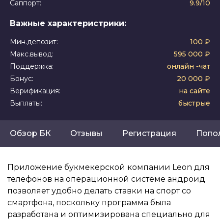
Саппорт:
9.9/10
Важные характеристрики:
Мин.депозит:
100 ₽
Макс.вывод:
595 000 ₽
Поддержка:
онлайн -чат
Бонус:
20 000 ₽
Верификация:
на сайте
Выплаты:
быстрые
Обзор БК
Отзывы
Регистрация
Попо
Приложение букмекерской компании Leon для
телефонов на операционной системе андроид
позволяет удобно делать ставки на спорт со
смартфона, поскольку программа была
разработана и оптимизирована специально для