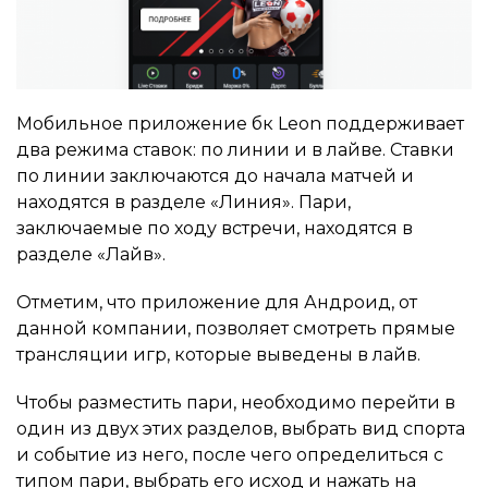
Мобильное приложение бк Leon поддерживает
два режима ставок: по линии и в лайве. Ставки
по линии заключаются до начала матчей и
находятся в разделе «Линия». Пари,
заключаемые по ходу встречи, находятся в
разделе «Лайв».
Отметим, что приложение для Андроид, от
данной компании, позволяет смотреть прямые
трансляции игр, которые выведены в лайв.
Чтобы разместить пари, необходимо перейти в
один из двух этих разделов, выбрать вид спорта
и событие из него, после чего определиться с
типом пари, выбрать его исход и нажать на