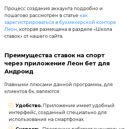
Процесс создания аккаунта подробно и
пошагово рассмотрен в статье
как
зарегистрироваться в букмекерской конторе
Леон
, которая размещена в разделе «Школа
ставок» от нашего сайта.
Преимущества ставок на спорт
через приложение Леон бет для
Андроид
Главными плюсами данной программы, для
клиентов бк, являются:
Удобство.
Приложение имеет удобный
интерфейс, созданный специально для
использования на смартфонах.