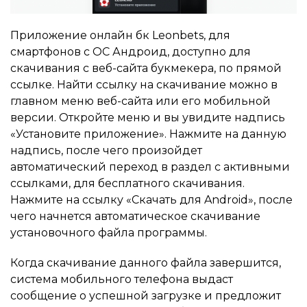
Приложение онлайн бк Leonbets, для
смартфонов с ОС Андроид, доступно для
скачивания с веб-сайта букмекера, по прямой
ссылке. Найти ссылку на скачивание можно в
главном меню веб-сайта или его мобильной
версии. Откройте меню и вы увидите надпись
«Установите приложение». Нажмите на данную
надпись, после чего произойдет
автоматический переход в раздел с активными
ссылками, для бесплатного скачивания.
Нажмите на ссылку «Скачать для Android», после
чего начнется автоматическое скачивание
установочного файла программы.
Когда скачивание данного файла завершится,
система мобильного телефона выдаст
сообщение о успешной загрузке и предложит