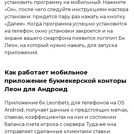
установить программу на мобильный. Нажмите
«Ок», после чего следуйте инструкциям мастера
установки: придется пару раз нажать на кнопку
«Далее». Когда программа успешно установится
на телефон, окно установки закроется и на
экране вашего смартфона появится логотип Бк
Леон, на который нужно нажать, для запуска
приложения.
Как работает мобильное
приложение букмекерской конторы
Леон для Андроид
Приложение бк Leonbets, для телефонов на OS
Android, получает данные о предстоящих матчах,
ставках, коэффициентах на них и состоянии
баланса счета игрока с сервера. Туда же она
отправляет сделанные клиентами ставки.