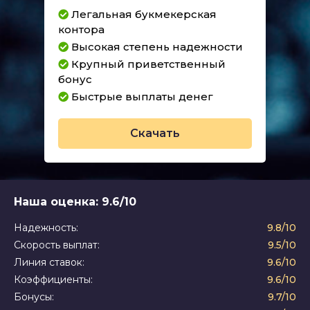
Легальная букмекерская
контора
Высокая степень надежности
Крупный приветственный
бонус
Быстрые выплаты денег
Скачать
Наша оценка:
9.6/10
Надежность:
9.8/10
Скорость выплат:
9.5/10
Линия ставок:
9.6/10
Коэффициенты:
9.6/10
Бонусы:
9.7/10