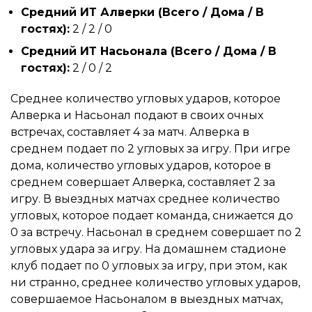
Средний ИТ Алверки (Всего / Дома / В
гостях):
2 / 2 / 0
Средний ИТ Насьонала (Всего / Дома / В
гостях):
2 / 0 / 2
Среднее количество угловых ударов, которое
Алверка и Насьонал подают в своих очных
встречах, составляет 4 за матч. Алверка в
среднем подает по 2 угловых за игру. При игре
дома, количество угловых ударов, которое в
среднем совершает Алверка, составляет 2 за
игру. В выездных матчах среднее количество
угловых, которое подает команда, снижается до
0 за встречу. Насьонал в среднем совершает по 2
угловых удара за игру. На домашнем стадионе
клуб подает по 0 угловых за игру, при этом, как
ни странно, среднее количество угловых ударов,
совершаемое Насьоналом в выездных матчах,