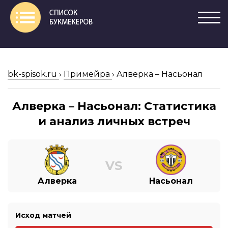
bk-spisok.ru
›
Примейра
›
Алверка – Насьонал
Алверка – Насьонал: Статистика
и анализ личных встреч
VS
Алверка
Насьонал
Исход матчей