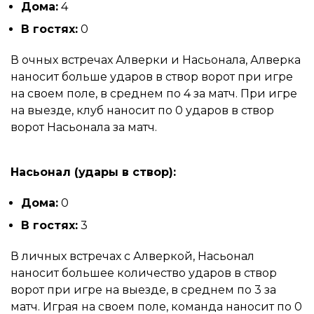
Дома:
4
В гостях:
0
В очных встречах Алверки и Насьонала, Алверка
наносит больше ударов в створ ворот при игре
на своем поле, в среднем по 4 за матч. При игре
на выезде, клуб наносит по 0 ударов в створ
ворот Насьонала за матч.
Насьонал (удары в створ):
Дома:
0
В гостях:
3
В личных встречах с Алверкой, Насьонал
наносит большее количество ударов в створ
ворот при игре на выезде, в среднем по 3 за
матч. Играя на своем поле, команда наносит по 0