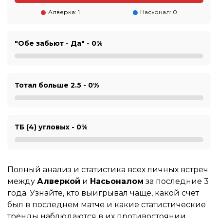
Алверка: 1
Насьонал: 0
"Обе забьют - Да" -
0%
Тотал больше 2.5 -
0%
ТБ (4) угловых -
0%
Полный анализ и статистика всех личных встреч
между
Алверкой
и
Насьоналом
за последние 3
года. Узнайте, кто выигрывал чаще, какой счет
был в последнем матче и какие статистические
тренды наблюдаются в их противостоянии.