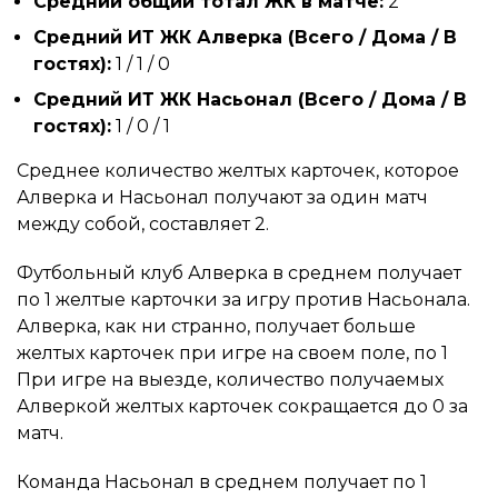
Средний общий тотал ЖК в матче:
2
Средний ИТ ЖК Алверка (Всего / Дома / В
гостях):
1 / 1 / 0
Средний ИТ ЖК Насьонал (Всего / Дома / В
гостях):
1 / 0 / 1
Среднее количество желтых карточек, которое
Алверка и Насьонал получают за один матч
между собой, составляет 2.
Футбольный клуб Алверка в среднем получает
по 1 желтые карточки за игру против Насьонала.
Алверка, как ни странно, получает больше
желтых карточек при игре на своем поле, по 1
При игре на выезде, количество получаемых
Алверкой желтых карточек сокращается до 0 за
матч.
Команда Насьонал в среднем получает по 1