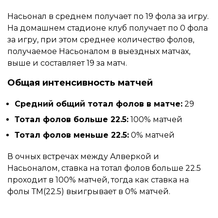
Насьонал в среднем получает по 19 фола за игру.
На домашнем стадионе клуб получает по 0 фола
за игру, при этом среднее количество фолов,
получаемое Насьоналом в выездных матчах,
выше и составляет 19 за матч.
Общая интенсивность матчей
Средний общий тотал фолов в матче:
29
Тотал фолов больше 22.5:
100% матчей
Тотал фолов меньше 22.5:
0% матчей
В очных встречах между Алверкой и
Насьоналом, ставка на тотал фолов больше 22.5
проходит в 100% матчей, тогда как ставка на
фолы ТМ(22.5) выигрывает в 0% матчей.