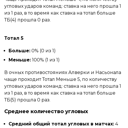
угловых ударов команд: ставка на него прошла 1
из 1 раз, в то время как ставка на тотал больше
ТБ(4) прошла 0 раз.
Тотал 5
Больше:
0% (0 из 1)
Меньше:
100% (1 из 1)
В очных противостояниях Алверки и Насьонала
чаще проходит Тотал Меньше 5, по количеству
угловых ударов команд: ставка на него прошла 1
из 1 раз, в то время как ставка на тотал больше
ТБ(5) прошла 0 раз.
Среднее количество угловых
Средний общий тотал угловых в матчах:
4