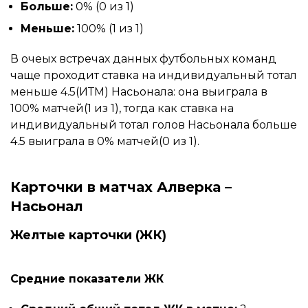
Больше:
0% (0 из 1)
Меньше:
100% (1 из 1)
В очеых встречах данных футбольных команд
чаще проходит ставка на индивидуальный тотал
меньше 4.5(ИТМ) Насьонала: она выиграла в
100% матчей(1 из 1), тогда как ставка на
индивидуальный тотал голов Насьонала больше
4.5 выиграла в 0% матчей(0 из 1).
Карточки в матчах Алверка –
Насьонал
Желтые карточки (ЖК)
Средние показатели ЖК