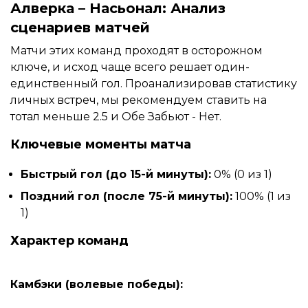
Алверка – Насьонал: Анализ
сценариев матчей
Матчи этих команд проходят в осторожном
ключе, и исход чаще всего решает один-
единственный гол. Проанализировав статистику
личных встреч, мы рекомендуем ставить на
тотал меньше 2.5 и Обе Забьют - Нет.
Ключевые моменты матча
Быстрый гол (до 15-й минуты):
0% (0 из 1)
Поздний гол (после 75-й минуты):
100% (1 из
1)
Характер команд
Камбэки (волевые победы):