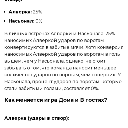
Алверка:
25%
Насьонал:
0%
В личных встречах Алверки и Насьонала, 25%
наносимых Алверкой ударов по воротам
конвертируются в забитые мячи. Хотя конверсия
наносимых Алверкой ударов по воротам в голы
вышем, чем у Насьонала, однако, не стоит
забывать о том, что команда наносит меньшее
количество ударов по воротам, чем соперник. У
Насьонала, процент ударов по воротам, которые
стали забитыми голами, составляет 0%.
Как меняется игра Дома и В гостях?
Алверка (удары в створ):