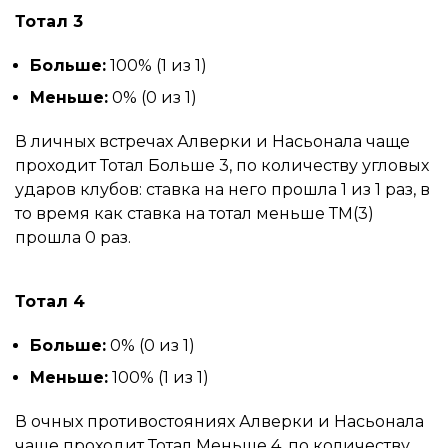
Тотал 3
Больше:
100% (1 из 1)
Меньше:
0% (0 из 1)
В личных встречах Алверки и Насьонала чаще
проходит Тотал Больше 3, по количеству угловых
ударов клубов: ставка на него прошла 1 из 1 раз, в
то время как ставка на тотал меньше ТМ(3)
прошла 0 раз.
Тотал 4
Больше:
0% (0 из 1)
Меньше:
100% (1 из 1)
В очных противостояниях Алверки и Насьонала
чаще проходит Тотал Меньше 4, по количеству