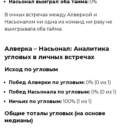
Насьонал выиграл оба тайма:
0%
В очных встречах между Алверкой и
Насьоналом ни одна из команд ни разу не
выигрывала оба тайма.
Алверка – Насьонал: Аналитика
угловых в личных встречах
Исход по угловым
Побед Алверки по угловым:
0% (0 из 1)
Побед Насьонала по угловым:
0% (0 из 1)
Ничьих по угловым:
100% (1 из 1)
Общие тоталы угловых (на основе
медианы)