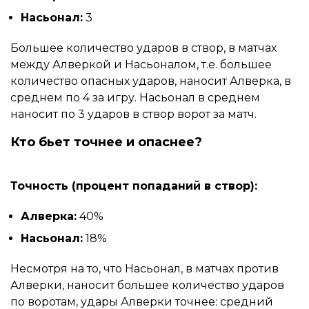
Насьонал:
3
Большее количество ударов в створ, в матчах
между Алверкой и Насьоналом, т.е. большее
количество опасных ударов, наносит Алверка, в
среднем по 4 за игру. Насьонал в среднем
наносит по 3 ударов в створ ворот за матч.
Кто бьет точнее и опаснее?
Точность (процент попаданий в створ):
Алверка:
40%
Насьонал:
18%
Несмотря на то, что Насьонал, в матчах против
Алверки, наносит большее количество ударов
по воротам, удары Алверки точнее: средний