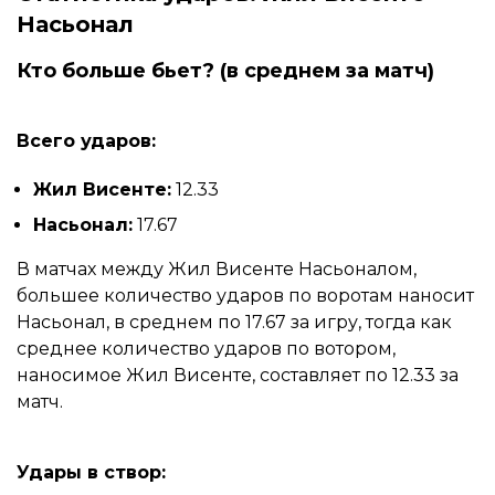
Насьонал
Кто больше бьет? (в среднем за матч)
Всего ударов:
Жил Висенте:
12.33
Насьонал:
17.67
В матчах между Жил Висенте Насьоналом,
большее количество ударов по воротам наносит
Насьонал, в среднем по 17.67 за игру, тогда как
среднее количество ударов по вотором,
наносимое Жил Висенте, составляет по 12.33 за
матч.
Удары в створ: