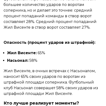
большее количество ударов по воротам
соперника, но и делает это точнее: средний
процент попаданий команды в створ ворот
составляет 28%. Средний процент попаданий
Жил Висенте в створ ворот составляет 27%.
Опасность (процент ударов из штрафной):
Жил Висенте:
65%
Насьонал:
58%
Жил Висенте, в очных встречах с Насьоналом,
наносит 65% своих ударов по воротам из
штрафной площади соперника. Футбольный
клуб Насьонал соверашет 58% своих ударов из
штрафной площади Жил Висенте.
Кто лучше реализует моменты?