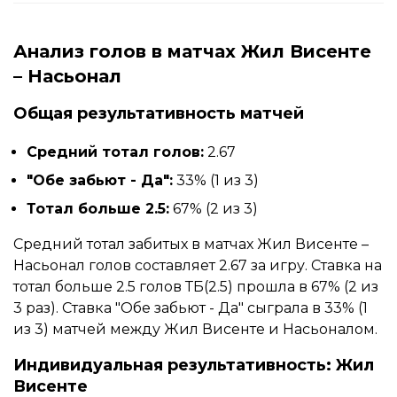
Анализ голов в матчах Жил Висенте
– Насьонал
Общая результативность матчей
Средний тотал голов:
2.67
"Обе забьют - Да":
33% (1 из 3)
Тотал больше 2.5:
67% (2 из 3)
Средний тотал забитых в матчах Жил Висенте –
Насьонал голов составляет 2.67 за игру. Ставка на
тотал больше 2.5 голов ТБ(2.5) прошла в 67% (2 из
3 раз). Ставка "Обе забьют - Да" сыграла в 33% (1
из 3) матчей между Жил Висенте и Насьоналом.
Индивидуальная результативность: Жил
Висенте