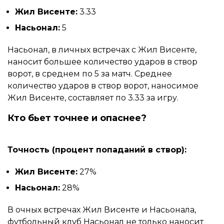
Жил Висенте:
3.33
Насьонал:
5
Насьонал, в личных встречах с Жил Висенте,
наносит большее количество ударов в створ
ворот, в среднем по 5 за матч. Среднее
количество ударов в створ ворот, наносимое
Жил Висенте, составляет по 3.33 за игру.
Кто бьет точнее и опаснее?
Точность (процент попаданий в створ):
Жил Висенте:
27%
Насьонал:
28%
В очных встречах Жил Висенте и Насьонала,
футбольный клуб Насьонал не только наносит