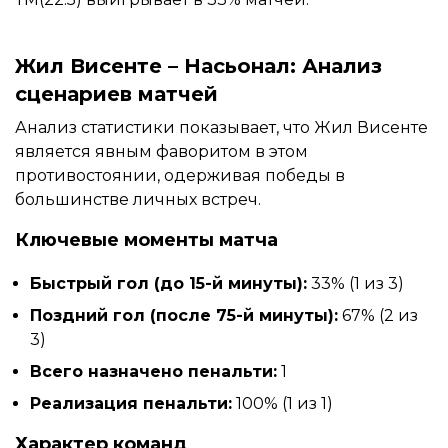
Жил Висенте – Насьонал: Анализ
сценариев матчей
Анализ статистики показывает, что Жил Висенте
является явным фаворитом в этом
противостоянии, одерживая победы в
большинстве личных встреч.
Ключевые моменты матча
Быстрый гол (до 15-й минуты):
33% (1 из 3)
Поздний гол (после 75-й минуты):
67% (2 из
3)
Всего назначено пенальти:
1
Реализация пенальти:
100% (1 из 1)
Характер команд