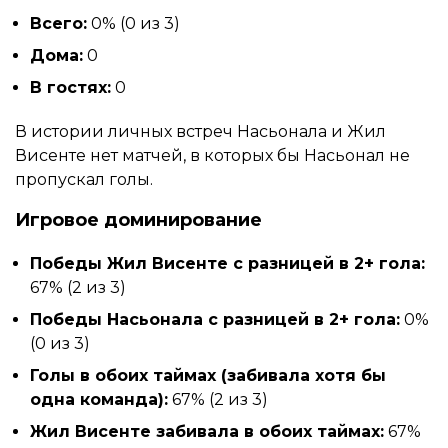
Всего:
0% (0 из 3)
Дома:
0
В гостях:
0
В истории личных встреч Насьонала и Жил
Висенте нет матчей, в которых бы Насьонал не
пропускал голы.
Игровое доминирование
Победы Жил Висенте с разницей в 2+ гола:
67% (2 из 3)
Победы Насьонала с разницей в 2+ гола:
0%
(0 из 3)
Голы в обоих таймах (забивала хотя бы
одна команда):
67% (2 из 3)
Жил Висенте забивала в обоих таймах:
67%