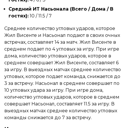
Средний ИТ Насьонала (Всего / Дома / В
гостях):
10 / 11.5 / 7
Среднее количество угловых ударов, которое
Жил Висенте и Насьонал подают в своих очных
встречах, составляет 14 за матч. Жил Висенте в
среднем подает по 4 угловых за игру. При игре
дома, количество угловых ударов, которое в
среднем совершает Жил Висенте, составляет 6
за игру. В выездных матчах среднее количество
угловых, которое подает команда, снижается до
3 за встречу. Насьонал в среднем совершает по
10 угловых удара за игру. При игре дома,
количество угловых ударов, которое в среднем
совершает Насьонал, составляет 11.5 за игру. В
выездных матчах среднее количество угловых
команды снижается до 7 за встречу.