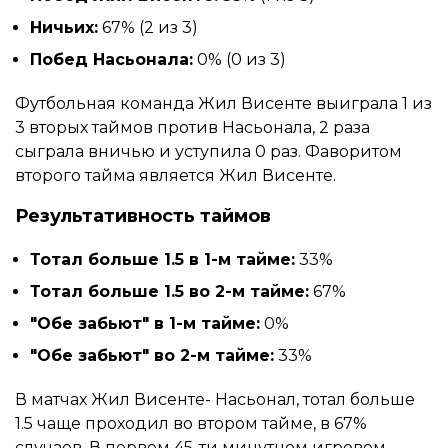
Ничьих:
67% (2 из 3)
Побед Насьонала:
0% (0 из 3)
Футбольная команда Жил Висенте выиграла 1 из
3 вторых таймов против Насьонала, 2 раза
сыграла вничью и уступила 0 раз. Фаворитом
второго тайма является Жил Висенте.
Результативность таймов
Тотал больше 1.5 в 1-м тайме:
33%
Тотал больше 1.5 во 2-м тайме:
67%
"Обе забьют" в 1-м тайме:
0%
"Обе забьют" во 2-м тайме:
33%
В матчах Жил Висенте- Насьонал, тотал больше
1.5 чаще проходил во втором тайме, в 67%
случаев. В первом 45-ти минутном игровом