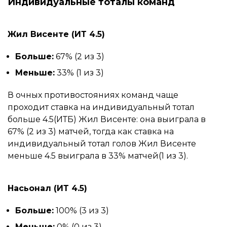
Индивидуальные тоталы команд
Жил Висенте (ИТ 4.5)
Больше:
67% (2 из 3)
Меньше:
33% (1 из 3)
В очных противостояниях команд чаще
проходит ставка на индивидуальный тотал
больше 4.5(ИТБ) Жил Висенте: она выиграла в
67% (2 из 3) матчей, тогда как ставка на
индивидуальный тотал голов Жил Висенте
меньше 4.5 выиграла в 33% матчей(1 из 3).
Насьонал (ИТ 4.5)
Больше:
100% (3 из 3)
Меньше:
0% (0 из 3)