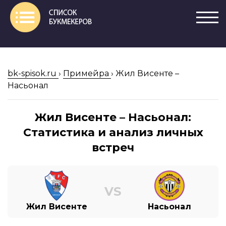
bk-spisok.ru
›
Примейра
›
Жил Висенте –
Насьонал
Жил Висенте – Насьонал:
Статистика и анализ личных
встреч
VS
Жил Висенте
Насьонал