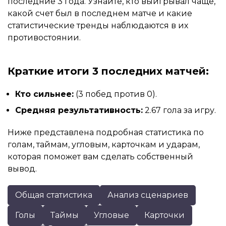
последние 3 года. Узнайте, кто выигрывал чаще,
какой счет был в последнем матче и какие
статистические тренды наблюдаются в их
противостоянии.
Краткие итоги 3 последних матчей:
Кто сильнее:
(3 побед против 0).
Средняя результативность:
2.67 гола за игру.
Ниже представлена подробная статистика по
голам, таймам, угловым, карточкам и ударам,
которая поможет вам сделать собственный
вывод.
Общая статистика
Анализ сценариев
Голы
Таймы
Угловые
Карточки