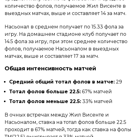
количество фолов, получаемое Жил Висенте в
выездных матчах, выше и составляет 14 за матч.
Насьонал в среднем получает по 15.33 фола за
игру. На домашнем стадионе клуб получает по
14.5 фола за игру, при этом среднее количество
фолов, получаемое Насьоналом в выездных
матчах, выше и составляет 17 за матч.
Общая интенсивность матчей
Средний общий тотал фолов в матче:
29
Тотал фолов больше 22.5:
67% матчей
Тотал фолов меньше 22.5:
33% матчей
В очных встречах между Жил Висенте и
Насьоналом, ставка на тотал фолов больше 22.5
проходит в 67% матчей, тогда как ставка на фолы
ТМ(22.5) выигрывает в 33% матчей.