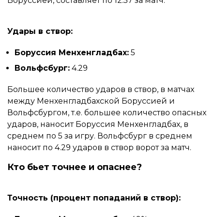
Боруссией, составляет по 12.57 за матч.
Удары в створ:
Боруссия Менхенгладбах:
5
Вольфсбург:
4.29
Большее количество ударов в створ, в матчах
между Менхенгладбахской Боруссией и
Вольфсбургом, т.е. большее количество опасных
ударов, наносит Боруссия Менхенгладбах, в
среднем по 5 за игру. Вольфсбург в среднем
наносит по 4.29 ударов в створ ворот за матч.
Кто бьет точнее и опаснее?
Точность (процент попаданий в створ):