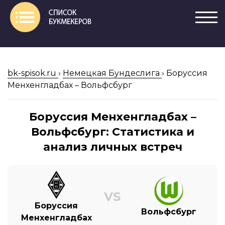
bk-spisok.ru
›
Немецкая Бундеслига
›
Боруссия
Менхенгладбах – Вольфсбург
Боруссия Менхенгладбах –
Вольфсбург: Статистика и
анализ личных встреч
VS
Боруссия
Вольфсбург
Менхенгладбах