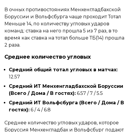
В очных противостояниях Менхенгладбахской
Боруссии и Вольфсбурга чаще проходит Тотал
Меньше 14, по количеству угловых ударов
команд: ставка на него прошла 5 из 7 раз, в то
время как ставка на тотал больше ТБ(14) прошла
2 раза.
Среднее количество угловых
Средний общий тотал угловых в матчах:
12.57
Средний ИТ Менхенгладбахской Боруссии
(Всего / Дома / В гостях):
6.57 / 7 / 5.5
Средний ИТ Вольфсбурга (Всего / Дома / В
гостях):
6 / 4 / 6.8
Среднее количество угловых ударов, которое
Боруссия Менхенгладбах и Вольфсбург подают