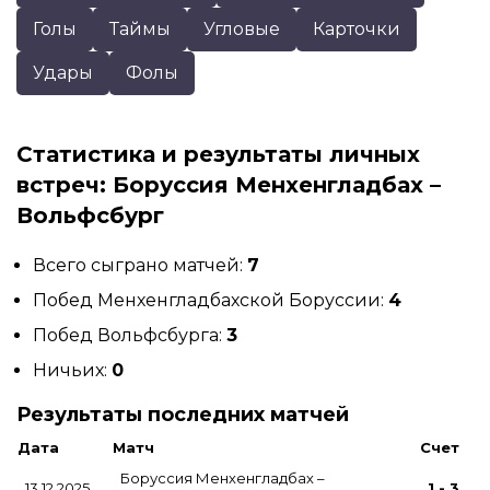
Голы
Таймы
Угловые
Карточки
Удары
Фолы
Статистика и результаты личных
встреч: Боруссия Менхенгладбах –
Вольфсбург
Всего сыграно матчей:
7
Побед Менхенгладбахской Боруссии:
4
Побед Вольфсбурга:
3
Ничьих:
0
Результаты последних матчей
Дата
Матч
Счет
Боруссия Менхенгладбах –
13.12.2025
1 - 3