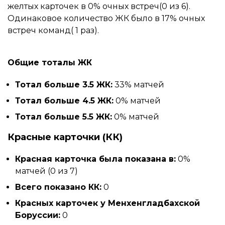
желтых карточек в 0% очных встреч(0 из 6).
Одинаковое количество ЖК было в 17% очных
встреч команд( 1 раз).
Общие тоталы ЖК
Тотал больше 3.5 ЖК:
33% матчей
Тотал больше 4.5 ЖК:
0% матчей
Тотал больше 5.5 ЖК:
0% матчей
Красные карточки (КК)
Красная карточка была показана в:
0%
матчей (0 из 7)
Всего показано КК:
0
Красных карточек у Менхенгладбахской
Боруссии:
0