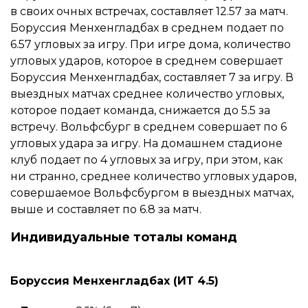
в своих очных встречах, составляет 12.57 за матч.
Боруссия Менхенгладбах в среднем подает по
6.57 угловых за игру. При игре дома, количество
угловых ударов, которое в среднем совершает
Боруссия Менхенгладбах, составляет 7 за игру. В
выездных матчах среднее количество угловых,
которое подает команда, снижается до 5.5 за
встречу. Вольфсбург в среднем совершает по 6
угловых удара за игру. На домашнем стадионе
клуб подает по 4 угловых за игру, при этом, как
ни странно, среднее количество угловых ударов,
совершаемое Вольфсбургом в выездных матчах,
выше и составляет по 6.8 за матч.
Индивидуальные тоталы команд
Боруссия Менхенгладбах (ИТ 4.5)