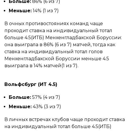
Больше:
86% (6 из 7)
Меньше:
14% (1 из 7)
В очных противостояниях команд чаще
проходит ставка на индивидуальный тотал
больше 4.5(ИТБ) Менхенгладбахской Боруссии:
она выиграла в 86% (6 из 7) матчей, тогда как
ставка на индивидуальный тотал голов
Менхенгладбахской Боруссии меньше 4.5
выиграла в 14% матчей(1 из 7).
Вольфсбург (ИТ 4.5)
Больше:
57% (4 из 7)
Меньше:
43% (3 из 7)
В личных встречах клубов чаще проходит ставка
на индивидуальный тотал больше 4.5(ИТБ)