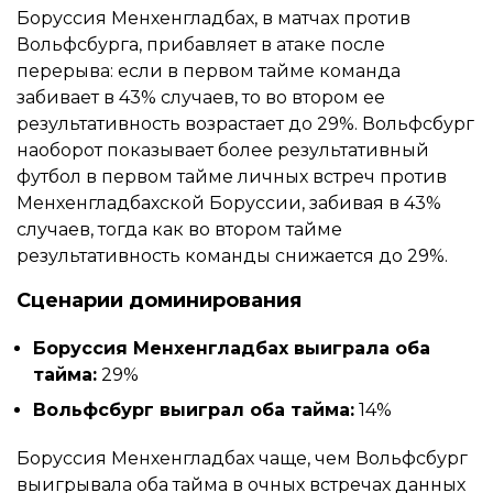
Боруссия Менхенгладбах, в матчах против
Вольфсбурга, прибавляет в атаке после
перерыва: если в первом тайме команда
забивает в 43% случаев, то во втором ее
результативность возрастает до 29%. Вольфсбург
наоборот показывает более результативный
футбол в первом тайме личных встреч против
Менхенгладбахской Боруссии, забивая в 43%
случаев, тогда как во втором тайме
результативность команды снижается до 29%.
Сценарии доминирования
Боруссия Менхенгладбах выиграла оба
тайма:
29%
Вольфсбург выиграл оба тайма:
14%
Боруссия Менхенгладбах чаще, чем Вольфсбург
выигрывала оба тайма в очных встречах данных