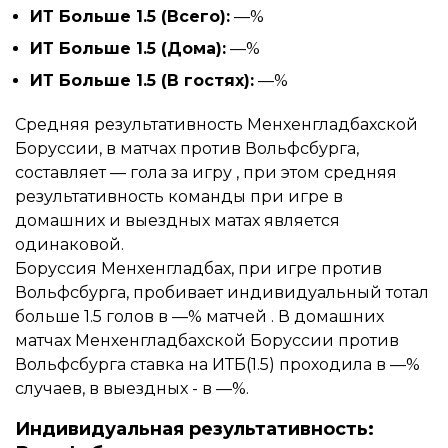
ИТ Больше 1.5 (Всего):
—%
ИТ Больше 1.5 (Дома):
—%
ИТ Больше 1.5 (В гостях):
—%
Средняя результативность Менхенгладбахской
Боруссии, в матчах против Вольфсбурга,
составляет — гола за игру , при этом средняя
результативность команды при игре в
домашних и выездных матах является
одинаковой.
Боруссия Менхенгладбах, при игре против
Вольфсбурга, пробивает индивидуальный тотал
больше 1.5 голов в —% матчей . В домашних
матчах Менхенгладбахской Боруссии против
Вольфсбурга ставка на ИТБ(1.5) проходила в —%
случаев, в выездных - в —%.
Индивидуальная результативность: