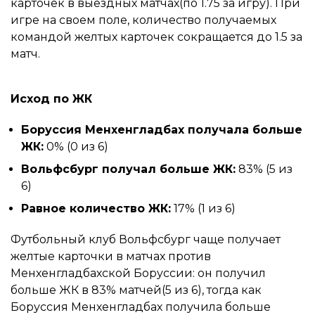
карточек в выездных матчах(по 1.75 за игру). При
игре на своем поле, количество получаемых
командой желтых карточек сокращается до 1.5 за
матч.
Исход по ЖК
Боруссия Менхенгладбах получала больше
ЖК:
0% (0 из 6)
Вольфсбург получал больше ЖК:
83% (5 из
6)
Равное количество ЖК:
17% (1 из 6)
Футбольный клуб Вольфсбург чаще получает
желтые карточки в матчах против
Менхенгладбахской Боруссии: он получил
больше ЖК в 83% матчей(5 из 6), тогда как
Боруссия Менхенгладбах получила больше