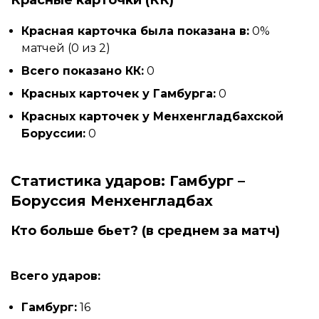
Красные карточки (КК)
Красная карточка была показана в:
0%
матчей (0 из 2)
Всего показано КК:
0
Красных карточек у Гамбурга:
0
Красных карточек у Менхенгладбахской
Боруссии:
0
Статистика ударов: Гамбург –
Боруссия Менхенгладбах
Кто больше бьет? (в среднем за матч)
Всего ударов:
Гамбург:
16