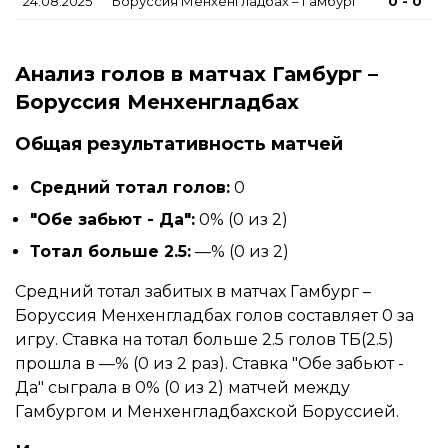
24.08.2025
Боруссия Менхенгладбах – Гамбург
0 - 0
Анализ голов в матчах Гамбург –
Боруссия Менхенгладбах
Общая результативность матчей
Средний тотал голов:
0
"Обе забьют - Да":
0% (0 из 2)
Тотал больше 2.5:
—% (0 из 2)
Средний тотал забитых в матчах Гамбург –
Боруссия Менхенгладбах голов составляет 0 за
игру. Ставка на тотал больше 2.5 голов ТБ(2.5)
прошла в —% (0 из 2 раз). Ставка "Обе забьют -
Да" сыграла в 0% (0 из 2) матчей между
Гамбургом и Менхенгладбахской Боруссией.