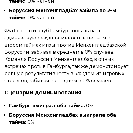
тайме:
0% матчей
Боруссия Менхенгладбах забила во 2-м
тайме:
0% матчей
Футбольный клуб Гамбург показывает
одинаковую результативность в первом и
втором таймах игры против Менхенгладбахской
Боруссии, забивая в среднем в 0% случаев.
Команда Боруссия Менхенгладбах, в очных
встречах против Гамбурга, так же демонстрирует
ровную результативность в каждом из игровых
отрезков, забивая в среднем в 0% случаев.
Сценарии доминирования
Гамбург выиграл оба тайма:
0%
Боруссия Менхенгладбах выиграла оба
тайма:
0%