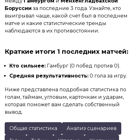
между
Гамбургом
и
Менхенгладбахской
Боруссии
за последние 3 года. Узнайте, кто
выигрывал чаще, какой счет был в последнем
матче и какие статистические тренды
наблюдаются в их противостоянии.
Краткие итоги 1 последних матчей:
Кто сильнее:
Гамбург (0 побед против 0).
Средняя результативность:
0 гола за игру.
Ниже представлена подробная статистика по
голам, таймам, угловым, карточкам и ударам,
которая поможет вам сделать собственный
вывод.
Общая статистика
Анализ сценариев