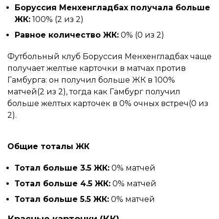
Боруссия Менхенгладбах получала больше
ЖК:
100% (2 из 2)
Равное количество ЖК:
0% (0 из 2)
Футбольный клуб Боруссия Менхенгладбах чаще
получает желтые карточки в матчах против
Гамбурга: он получил больше ЖК в 100%
матчей(2 из 2), тогда как Гамбург получил
больше желтых карточек в 0% очных встреч(0 из
2).
Общие тоталы ЖК
Тотал больше 3.5 ЖК:
0% матчей
Тотал больше 4.5 ЖК:
0% матчей
Тотал больше 5.5 ЖК:
0% матчей