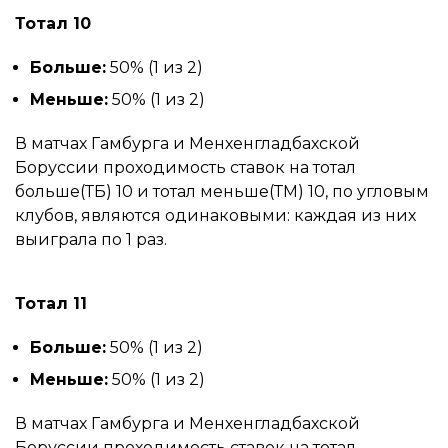
Тотал 10
Больше:
50% (1 из 2)
Меньше:
50% (1 из 2)
В матчах Гамбурга и Менхенгладбахской
Боруссии проходимость ставок на тотал
больше(ТБ) 10 и тотал меньше(ТМ) 10, по угловым
клубов, являются одинаковыми: каждая из них
выиграла по 1 раз.
Тотал 11
Больше:
50% (1 из 2)
Меньше:
50% (1 из 2)
В матчах Гамбурга и Менхенгладбахской
Боруссии проходимость ставок на тотал