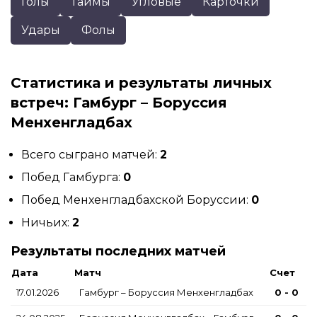
Голы
Таймы
Угловые
Карточки
Удары
Фолы
Статистика и результаты личных
встреч: Гамбург – Боруссия
Менхенгладбах
Всего сыграно матчей:
2
Побед Гамбурга:
0
Побед Менхенгладбахской Боруссии:
0
Ничьих:
2
Результаты последних матчей
Дата
Матч
Счет
17.01.2026
Гамбург – Боруссия Менхенгладбах
0 - 0