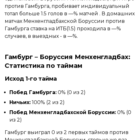
против Гамбурга, пробивает индивидуальный
тотал больше 1.5 голов в —% матчей . В домашних
матчах Менхенгладбахской Боруссии против
Гамбурга ставка на ИТБ(1.5) проходила в —%
случаев, в выездных - в —%.
Гамбург – Боруссия Менхенгладбах:
Статистика по таймам
Исход 1-го тайма
Побед Гамбурга:
0% (0 из 2)
Ничьих:
100% (2 из 2)
Побед Менхенгладбахской Боруссии:
0% (0
из 2)
Гамбург выиграл 0 из 2 первых таймов против
Менхенгладбахской Боруссии, столько же раз