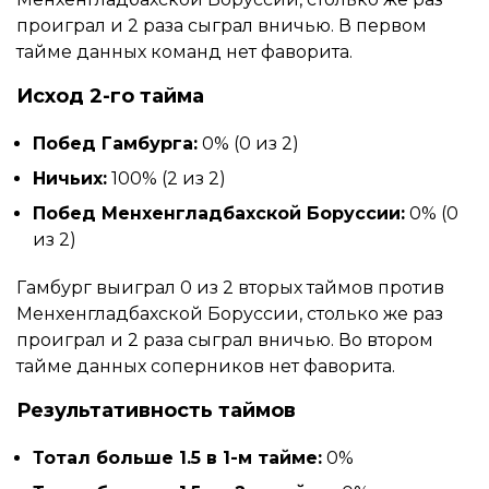
проиграл и 2 раза сыграл вничью. В первом
тайме данных команд нет фаворита.
Исход 2-го тайма
Побед Гамбурга:
0% (0 из 2)
Ничьих:
100% (2 из 2)
Побед Менхенгладбахской Боруссии:
0% (0
из 2)
Гамбург выиграл 0 из 2 вторых таймов против
Менхенгладбахской Боруссии, столько же раз
проиграл и 2 раза сыграл вничью. Во втором
тайме данных соперников нет фаворита.
Результативность таймов
Тотал больше 1.5 в 1-м тайме:
0%