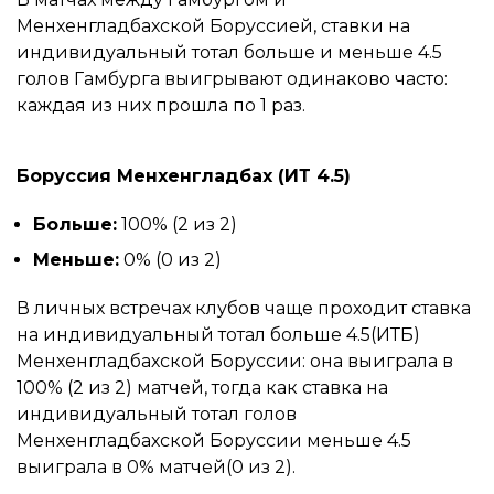
Менхенгладбахской Боруссией, ставки на
индивидуальный тотал больше и меньше 4.5
голов Гамбурга выигрывают одинаково часто:
каждая из них прошла по 1 раз.
Боруссия Менхенгладбах (ИТ 4.5)
Больше:
100% (2 из 2)
Меньше:
0% (0 из 2)
В личных встречах клубов чаще проходит ставка
на индивидуальный тотал больше 4.5(ИТБ)
Менхенгладбахской Боруссии: она выиграла в
100% (2 из 2) матчей, тогда как ставка на
индивидуальный тотал голов
Менхенгладбахской Боруссии меньше 4.5
выиграла в 0% матчей(0 из 2).