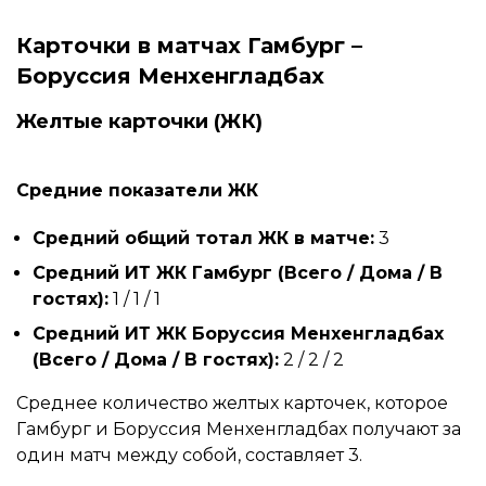
Карточки в матчах Гамбург –
Боруссия Менхенгладбах
Желтые карточки (ЖК)
Средние показатели ЖК
Средний общий тотал ЖК в матче:
3
Средний ИТ ЖК Гамбург (Всего / Дома / В
гостях):
1 / 1 / 1
Средний ИТ ЖК Боруссия Менхенгладбах
(Всего / Дома / В гостях):
2 / 2 / 2
Среднее количество желтых карточек, которое
Гамбург и Боруссия Менхенгладбах получают за
один матч между собой, составляет 3.