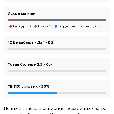
Исход матчей
Гамбург: 0
Ничьи: 2
Боруссия Менхенгладбах: 0
"Обе забьют - Да" -
0%
Тотал больше 2.5 -
0%
ТБ (10) угловых -
50%
Полный анализ и статистика всех личных встреч