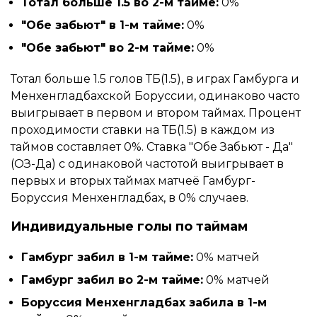
Тотал больше 1.5 во 2-м тайме:
0%
"Обе забьют" в 1-м тайме:
0%
"Обе забьют" во 2-м тайме:
0%
Тотал больше 1.5 голов ТБ(1.5), в играх Гамбурга и
Менхенгладбахской Боруссии, одинаково часто
выигрывает в первом и втором таймах. Процент
проходимости ставки на ТБ(1.5) в каждом из
таймов составляет 0%. Ставка "Обе Забьют - Да"
(ОЗ-Да) с одинаковой частотой выигрывает в
первых и вторых таймах матчеё Гамбург-
Боруссия Менхенгладбах, в 0% случаев.
Индивидуальные голы по таймам
Гамбург забил в 1-м тайме:
0% матчей
Гамбург забил во 2-м тайме:
0% матчей
Боруссия Менхенгладбах забила в 1-м