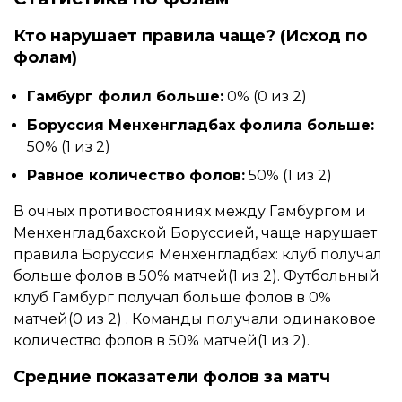
Кто нарушает правила чаще? (Исход по
фолам)
Гамбург фолил больше:
0% (0 из 2)
Боруссия Менхенгладбах фолила больше:
50% (1 из 2)
Равное количество фолов:
50% (1 из 2)
В очных противостояниях между Гамбургом и
Менхенгладбахской Боруссией, чаще нарушает
правила Боруссия Менхенгладбах: клуб получал
больше фолов в 50% матчей(1 из 2). Футбольный
клуб Гамбург получал больше фолов в 0%
матчей(0 из 2) . Команды получали одинаковое
количество фолов в 50% матчей(1 из 2).
Средние показатели фолов за матч