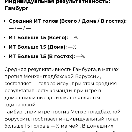
Индивидуальная результативность:
Гамбург
Средний ИТ голов (Всего / Дома / В гостях):
— / — / —
ИТ Больше 1.5 (Всего):
—%
ИТ Больше 1.5 (Дома):
—%
ИТ Больше 1.5 (В гостях):
—%
Средняя результативность Гамбурга, в матчах
против Менхенгладбахской Боруссии,
составляет — гола за игру , при этом средняя
результативность команды при игре в
домашних и выездных матах является
одинаковой.
Гамбург, при игре против Менхенгладбахской
Боруссии, пробивает индивидуальный тотал
больше 1.5 голов в —% матчей . В домашних