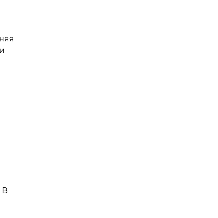
дняя
ри
 В