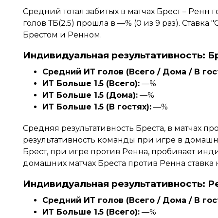
Средний тотал забитых в матчах Брест – Ренн го
голов ТБ(2.5) прошла в —% (0 из 9 раз). Ставка 
Брестом и Ренном.
Индивидуальная результативность: Б
Средний ИТ голов (Всего / Дома / В гос
ИТ Больше 1.5 (Всего):
—%
ИТ Больше 1.5 (Дома):
—%
ИТ Больше 1.5 (В гостях):
—%
Средняя результативность Бреста, в матчах про
результативность команды при игре в домашн
Брест, при игре против Ренна, пробивает инди
домашних матчах Бреста против Ренна ставка н
Индивидуальная результативность: Р
Средний ИТ голов (Всего / Дома / В гос
ИТ Больше 1.5 (Всего):
—%