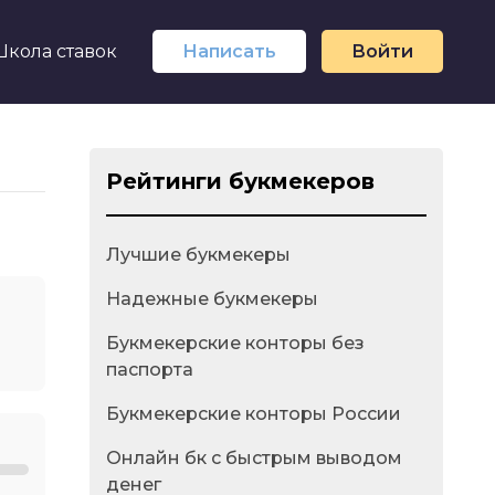
Школа ставок
Написать
Войти
Рейтинги букмекеров
Лучшие букмекеры
Надежные букмекеры
Букмекерские конторы без
паспорта
Букмекерские конторы России
Онлайн бк с быстрым выводом
денег