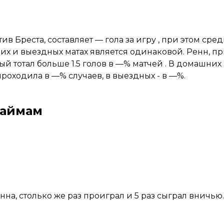
ив Бреста, составляет — гола за игру , при этом сре
их и выездных матах является одинаковой. Ренн, п
й тотал больше 1.5 голов в —% матчей . В домашних
 проходила в —% случаев, в выездных - в —%.
таймам
нна, столько же раз проиграл и 5 раз сыграл вничью.