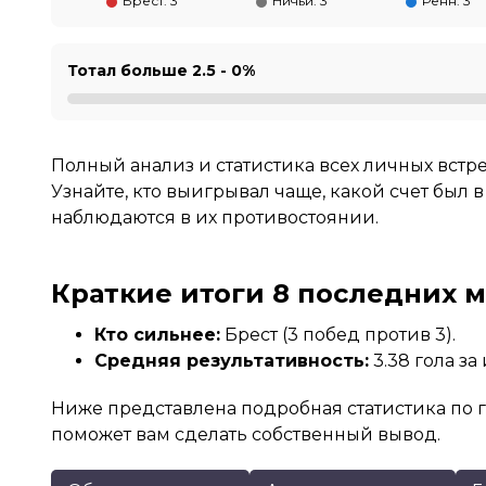
Брест: 3
Ничьи: 3
Ренн: 3
Тотал больше 2.5 -
0%
Полный анализ и статистика всех личных вст
Узнайте, кто выигрывал чаще, какой счет был 
наблюдаются в их противостоянии.
Краткие итоги 8 последних м
Кто сильнее:
Брест (3 побед против 3).
Средняя результативность:
3.38 гола за 
Ниже представлена подробная статистика по го
поможет вам сделать собственный вывод.