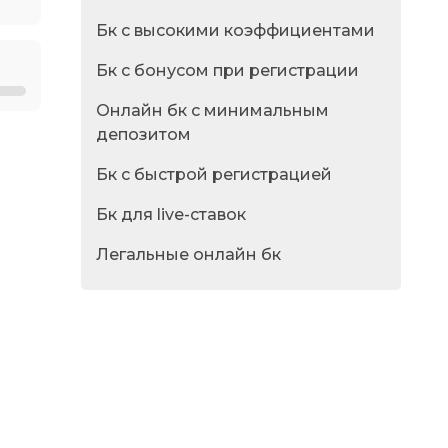
Бк с высокими коэффициентами
Бк с бонусом при регистрации
Онлайн бк с минимальным
депозитом
Бк с быстрой регистрацией
Бк для live-ставок
Легальные онлайн бк