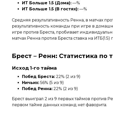
ИТ Больше 1.5 (Дома):
—%
ИТ Больше 1.5 (В гостях):
—%
Средняя результативность Ренна, в матчах прот
результативность команды при игре в домашн
игре против Бреста, пробивает индивидуальны
матчах Ренна против Бреста ставка на ИТБ(1.5)
Брест – Ренн: Статистика по 
Исход 1-го тайма
Побед Бреста:
22% (2 из 9)
Ничьих:
56% (5 из 9)
Побед Ренна:
22% (2 из 9)
Брест выиграл 2 из 9 первых таймов против Ре
первом тайме данных команд нет фаворита.