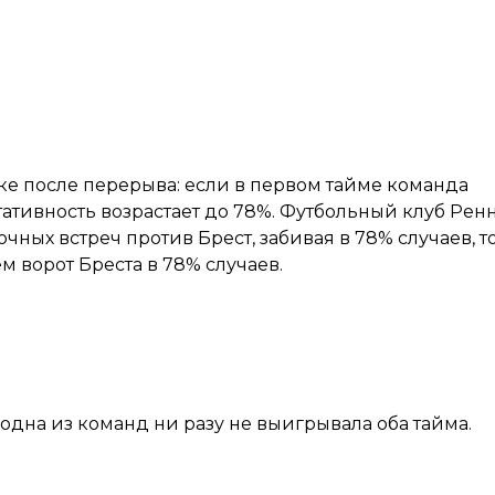
таке после перерыва: если в первом тайме команда
ьтативность возрастает до 78%. Футбольный клуб Ренн
чных встреч против Брест, забивая в 78% случаев, т
м ворот Бреста в 78% случаев.
одна из команд ни разу не выигрывала оба тайма.