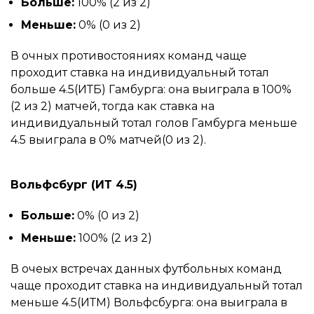
Больше:
100% (2 из 2)
Меньше:
0% (0 из 2)
В очных противостояниях команд чаще
проходит ставка на индивидуальный тотал
больше 4.5(ИТБ) Гамбурга: она выиграла в 100%
(2 из 2) матчей, тогда как ставка на
индивидуальный тотал голов Гамбурга меньше
4.5 выиграла в 0% матчей(0 из 2).
Вольфсбург (ИТ 4.5)
Больше:
0% (0 из 2)
Меньше:
100% (2 из 2)
В очеых встречах данных футбольных команд
чаще проходит ставка на индивидуальный тотал
меньше 4.5(ИТМ) Вольфсбурга: она выиграла в