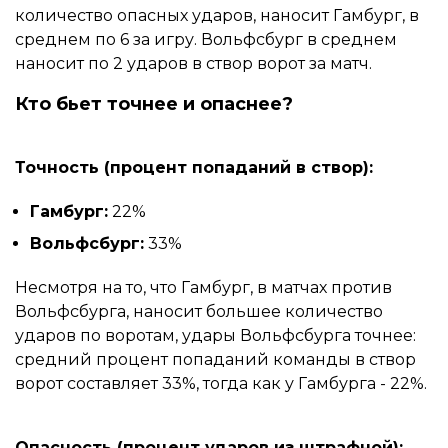
количество опасных ударов, наносит Гамбург, в
среднем по 6 за игру. Вольфсбург в среднем
наносит по 2 ударов в створ ворот за матч.
Кто бьет точнее и опаснее?
Точность (процент попаданий в створ):
Гамбург:
22%
Вольфсбург:
33%
Несмотря на то, что Гамбург, в матчах против
Вольфсбурга, наносит большее количество
ударов по воротам, удары Вольфсбурга точнее:
средний процент попаданий команды в створ
ворот составляет 33%, тогда как у Гамбурга - 22%.
Опасность (процент ударов из штрафной):