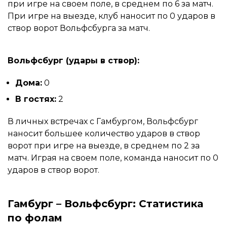
при игре на своем поле, в среднем по 6 за матч.
При игре на выезде, клуб наносит по 0 ударов в
створ ворот Вольфсбурга за матч.
Вольфсбург (удары в створ):
Дома:
0
В гостях:
2
В личных встречах с Гамбургом, Вольфсбург
наносит большее количество ударов в створ
ворот при игре на выезде, в среднем по 2 за
матч. Играя на своем поле, команда наносит по 0
ударов в створ ворот.
Гамбург – Вольфсбург: Статистика
по фолам