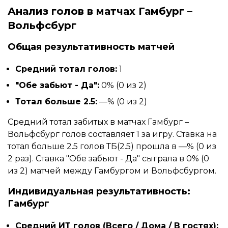
Анализ голов в матчах Гамбург –
Вольфсбург
Общая результативность матчей
Средний тотал голов:
1
"Обе забьют - Да":
0% (0 из 2)
Тотал больше 2.5:
—% (0 из 2)
Средний тотал забитых в матчах Гамбург –
Вольфсбург голов составляет 1 за игру. Ставка на
тотал больше 2.5 голов ТБ(2.5) прошла в —% (0 из
2 раз). Ставка "Обе забьют - Да" сыграла в 0% (0
из 2) матчей между Гамбургом и Вольфсбургом.
Индивидуальная результативность:
Гамбург
Средний ИТ голов (Всего / Дома / В гостях):