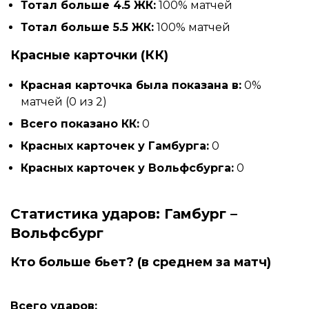
Тотал больше 4.5 ЖК:
100% матчей
Тотал больше 5.5 ЖК:
100% матчей
Красные карточки (КК)
Красная карточка была показана в:
0%
матчей (0 из 2)
Всего показано КК:
0
Красных карточек у Гамбурга:
0
Красных карточек у Вольфсбурга:
0
Статистика ударов: Гамбург –
Вольфсбург
Кто больше бьет? (в среднем за матч)
Всего ударов: