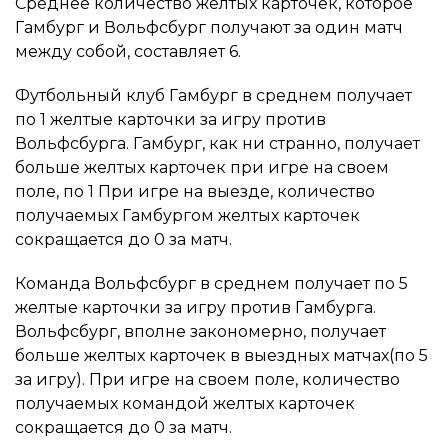
Среднее количество желтых карточек, которое
Гамбург и Вольфсбург получают за один матч
между собой, составляет 6.
Футбольный клуб Гамбург в среднем получает
по 1 желтые карточки за игру против
Вольфсбурга. Гамбург, как ни странно, получает
больше желтых карточек при игре на своем
поле, по 1 При игре на выезде, количество
получаемых Гамбургом желтых карточек
сокращается до 0 за матч.
Команда Вольфсбург в среднем получает по 5
желтые карточки за игру против Гамбурга.
Вольфсбург, вполне закономерно, получает
больше желтых карточек в выездных матчах(по 5
за игру). При игре на своем поле, количество
получаемых командой желтых карточек
сокращается до 0 за матч.