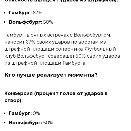
Гамбург:
67%
Вольфсбург:
50%
Гамбург, в очных встречах с Вольфсбургом,
наносит 67% своих ударов по воротам из
штрафной площади соперника. Футбольный
клуб Вольфсбург соверашет 50% своих ударов
из штрафной площади Гамбурга.
Кто лучше реализует моменты?
Конверсия (процент голов от ударов в
створ):
Гамбург:
0%
Вольфсбург:
50%