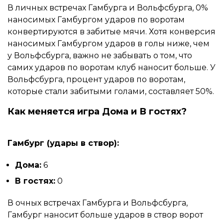
В личных встречах Гамбурга и Вольфсбурга, 0%
наносимых Гамбургом ударов по воротам
конвертируются в забитые мячи. Хотя конверсия
наносимых Гамбургом ударов в голы ниже, чем
у Вольфсбурга, важно не забывать о том, что
самих ударов по воротам клуб наносит больше. У
Вольфсбурга, процент ударов по воротам,
которые стали забитыми голами, составляет 50%.
Как меняется игра Дома и В гостях?
Гамбург (удары в створ):
Дома:
6
В гостях:
0
В очных встречах Гамбурга и Вольфсбурга,
Гамбург наносит больше ударов в створ ворот