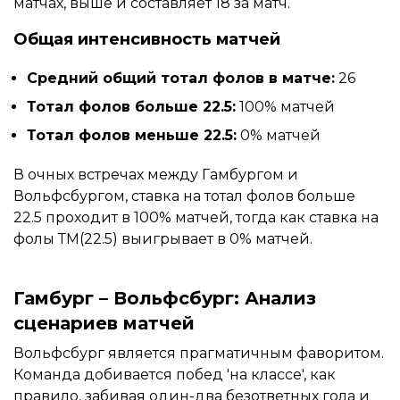
матчах, выше и составляет 18 за матч.
Общая интенсивность матчей
Средний общий тотал фолов в матче:
26
Тотал фолов больше 22.5:
100% матчей
Тотал фолов меньше 22.5:
0% матчей
В очных встречах между Гамбургом и
Вольфсбургом, ставка на тотал фолов больше
22.5 проходит в 100% матчей, тогда как ставка на
фолы ТМ(22.5) выигрывает в 0% матчей.
Гамбург – Вольфсбург: Анализ
сценариев матчей
Вольфсбург является прагматичным фаворитом.
Команда добивается побед 'на классе', как
правило, забивая один-два безответных гола и