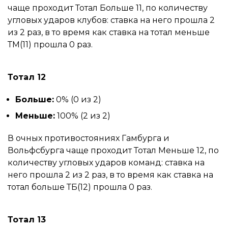
чаще проходит Тотал Больше 11, по количеству
угловых ударов клубов: ставка на него прошла 2
из 2 раз, в то время как ставка на тотал меньше
ТМ(11) прошла 0 раз.
Тотал 12
Больше:
0% (0 из 2)
Меньше:
100% (2 из 2)
В очных противостояниях Гамбурга и
Вольфсбурга чаще проходит Тотал Меньше 12, по
количеству угловых ударов команд: ставка на
него прошла 2 из 2 раз, в то время как ставка на
тотал больше ТБ(12) прошла 0 раз.
Тотал 13