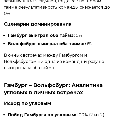
забивая в 100% случаев, тогда как во втором
тайме результативность команды снижается до
0%.
Сценарии доминирования
Гамбург выиграл оба тайма:
0%
Вольфсбург выиграл оба тайма:
0%
В очных встречах между Гамбургом и
Вольфсбургом ни одна из команд ни разу не
выигрывала оба тайма.
Гамбург – Вольфсбург: Аналитика
угловых в личных встречах
Исход по угловым
Побед Гамбурга по угловым:
100% (2 из 2)