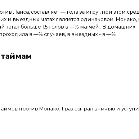
тив Ланса, составляет — гола за игру , при этом сре
их и выездных матах является одинаковой. Монако,
 тотал больше 1.5 голов в —% матчей . В домашних
 проходила в —% случаев, в выездных - в —%.
о таймам
аймов против Монако, 1 раз сыграл вничью и уступи