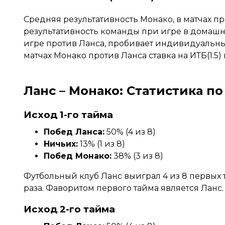
Средняя результативность Монако, в матчах про
результативность команды при игре в домашн
игре против Ланса, пробивает индивидуальный
матчах Монако против Ланса ставка на ИТБ(1.5)
Ланс – Монако: Статистика п
Исход 1-го тайма
Побед Ланса:
50% (4 из 8)
Ничьих:
13% (1 из 8)
Побед Монако:
38% (3 из 8)
Футбольный клуб Ланс выиграл 4 из 8 первых т
раза. Фаворитом первого тайма является Ланс.
Исход 2-го тайма