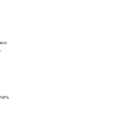
ако
,
лать