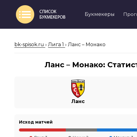
Букмекеры
Прог
bk-spisok.ru
›
Лига 1
›
Ланс – Монако
Ланс – Монако: Стати
Ланс
Исход матчей