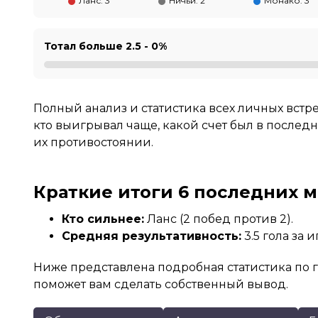
Ланс: 3
Ничьи: 2
Монако: 3
Тотал больше 2.5 -
0%
Полный анализ и статистика всех личных вст
кто выигрывал чаще, какой счет был в послед
их противостоянии.
Краткие итоги 6 последних м
Кто сильнее:
Ланс (2 побед против 2).
Средняя результативность:
3.5 гола за и
Ниже представлена подробная статистика по го
поможет вам сделать собственный вывод.