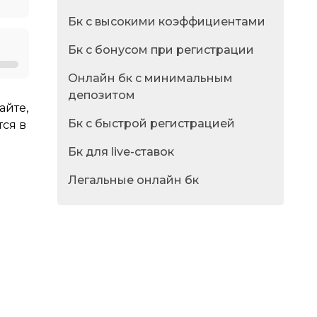
Бк с высокими коэффициентами
Бк с бонусом при регистрации
Онлайн бк с минимальным
депозитом
айте,
Бк с быстрой регистрацией
тся в
Бк для live-ставок
Легальные онлайн бк