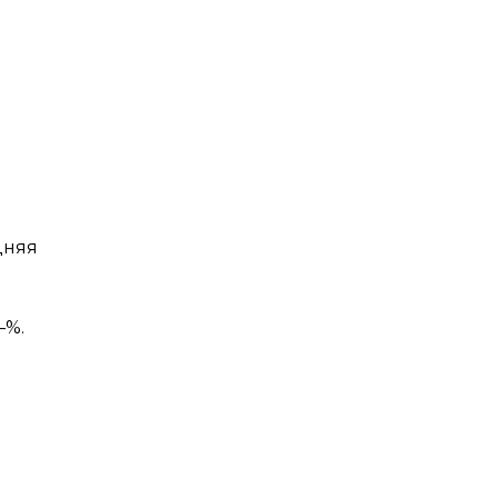
дняя
—%.