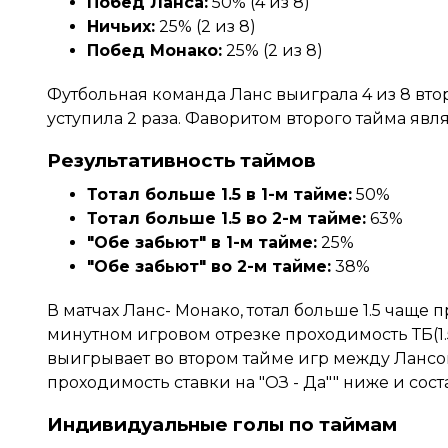
Побед Ланса:
50% (4 из 8)
Ничьих:
25% (2 из 8)
Побед Монако:
25% (2 из 8)
Футбольная команда Ланс выиграла 4 из 8 вто
уступила 2 раза. Фаворитом второго тайма явля
Результативность таймов
Тотал больше 1.5 в 1-м тайме:
50%
Тотал больше 1.5 во 2-м тайме:
63%
"Обе забьют" в 1-м тайме:
25%
"Обе забьют" во 2-м тайме:
38%
В матчах Ланс- Монако, тотал больше 1.5 чаще 
минутном игровом отрезке проходимость ТБ(1.5)
выигрывает во втором тайме игр между Лансом
проходимость ставки на "ОЗ - Да"" ниже и сост
Индивидуальные голы по таймам