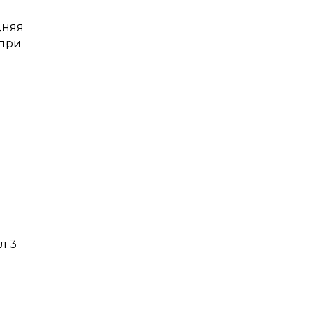
дняя
 при
л 3