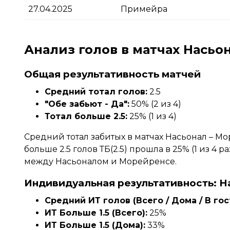
27.04.2025
Примейра
Анализ голов в матчах Насьо
Общая результативность матчей
Средний тотал голов:
2.5
"Обе забьют - Да":
50% (2 из 4)
Тотал больше 2.5:
25% (1 из 4)
Средний тотал забитых в матчах Насьонал – Море
больше 2.5 голов ТБ(2.5) прошла в 25% (1 из 4 ра
между Насьоналом и Морейренсе.
Индивидуальная результативность: Н
Средний ИТ голов (Всего / Дома / В гос
ИТ Больше 1.5 (Всего):
25%
ИТ Больше 1.5 (Дома):
33%