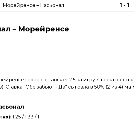
Морейренсе – Насьонал
1 - 1
нал – Морейренсе
йренсе голов составляет 2.5 за игру. Ставка на тота
з). Ставка "Обе забьют - Да" сыграла в 50% (2 из 4) ма
асьонал
тях):
1.25 / 1.33 / 1