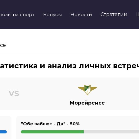
нозы на спорт
Бонусы
Новости
Стратегии
се
атистика и анализ личных встре
VS
Морейренсе
"Обе забьют - Да" -
50%