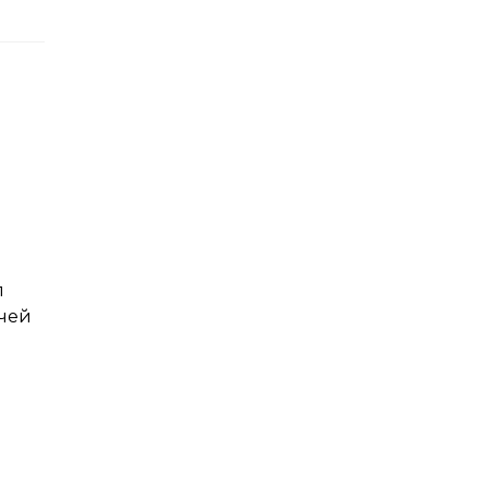
л
тчей