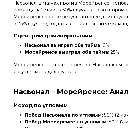
Насьонал, в матчах против Морейренсе, прибав
команда забивает в 50% случаев, то во втором 
Морейренсе так же результативнее действует 
в 75% случаев, тогда как в первом тайме коман
Сценарии доминирования
Насьонал выиграл оба тайма:
0%
Морейренсе выиграл оба тайма:
25%
Морейренсе, в очных встречах с Насьоналом, в
разу не смог сделать этого.
Насьонал – Морейренсе: Анал
Исход по угловым
Побед Насьонала по угловым:
50% (2 из 
Побед Морейренсе по угловым:
50% (2 и