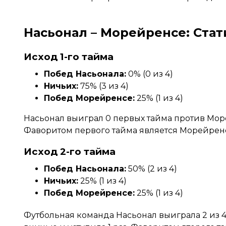
Насьонал – Морейренсе: Стат
Исход 1-го тайма
Побед Насьонала:
0% (0 из 4)
Ничьих:
75% (3 из 4)
Побед Морейренсе:
25% (1 из 4)
Насьонал выиграл 0 первых тайма против Морей
Фаворитом первого тайма является Морейрен
Исход 2-го тайма
Побед Насьонала:
50% (2 из 4)
Ничьих:
25% (1 из 4)
Побед Морейренсе:
25% (1 из 4)
Футбольная команда Насьонал выиграла 2 из 4