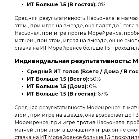
ИТ Больше 1.5 (В гостях):
0%
Средняя результативность Насьонала, в матчах 
этом , при игре на выезде, она падет до 1 гола з
Насьонал, при игре против Морейренсе, проби
матчей , при этом, играя на выезде, он не смог
ставка на ИТ Морейренсе больше 1.5 проходила
Индивидуальная результативность: 
Средний ИТ голов (Всего / Дома / В гос
ИТ Больше 1.5 (Всего):
50%
ИТ Больше 1.5 (Дома):
0%
ИТ Больше 1.5 (В гостях):
67%
Средняя результативность Морейренсе, в матчах
этом , при игре на выезде, она возрастает до 1.3
Морейренсе, при игре против Насьонала, проб
матчей , при этом в домашних играх он не смог
ставка на ИТ Морейренсе больше 1.5 проходила