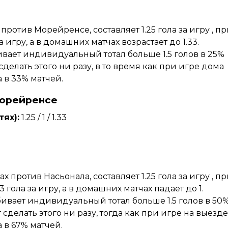
против Морейренсе, составляет 1.25 гола за игру , п
а игру, а в домашних матчах возрастает до 1.33.
вает индивидуальный тотал больше 1.5 голов в 25%
 сделать этого ни разу, в то время как при игре дома
 в 33% матчей.
Морейренсе
тях):
1.25 / 1 / 1.33
 против Насьонала, составляет 1.25 гола за игру , п
3 гола за игру, а в домашних матчах падает до 1.
ивает индивидуальный тотал больше 1.5 голов в 50
 сделать этого ни разу, тогда как при игре на выезде
 в 67% матчей.