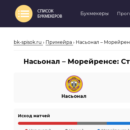
Букмекеры
Прог
bk-spisok.ru
›
Примейра
›
Насьонал – Морейрен
Насьонал – Морейренсе: Ст
Насьонал
Исход матчей