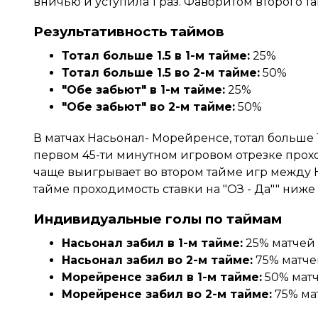
вничью и уступила 1 раз. Фаворитом второго т
Результативность таймов
Тотал больше 1.5 в 1-м тайме:
25%
Тотал больше 1.5 во 2-м тайме:
50%
"Обе забьют" в 1-м тайме:
25%
"Обе забьют" во 2-м тайме:
50%
В матчах Насьонал- Морейренсе, тотал больше 1
первом 45-ти минутном игровом отрезке проходи
чаще выигрывает во втором тайме игр между 
тайме проходимость ставки на "ОЗ - Да"" ниже 
Индивидуальные голы по таймам
Насьонал забил в 1-м тайме:
25% матчей
Насьонал забил во 2-м тайме:
75% матче
Морейренсе забил в 1-м тайме:
50% мат
Морейренсе забил во 2-м тайме:
75% ма