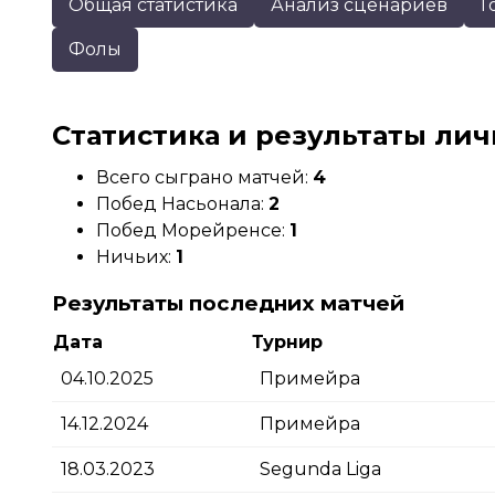
Общая статистика
Анализ сценариев
Г
Фолы
Статистика и результаты лич
Всего сыграно матчей:
4
Побед Насьонала:
2
Побед Морейренсе:
1
Ничьих:
1
Результаты последних матчей
Дата
Турнир
04.10.2025
Примейра
14.12.2024
Примейра
18.03.2023
Segunda Liga