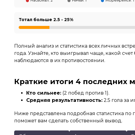
Насьонал: 2
Ничьи: 1
Морейренсе: 1
Тотал больше 2.5 -
25%
Полный анализ и статистика всех личных вст
года. Узнайте, кто выигрывал чаще, какой сче
наблюдаются в их противостоянии.
Краткие итоги 4 последних м
Кто сильнее:
(2 побед против 1).
Средняя результативность:
2.5 гола за и
Ниже представлена подробная статистика по го
поможет вам сделать собственный вывод.