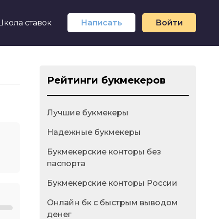
Школа ставок
Написать
Войти
Рейтинги букмекеров
Лучшие букмекеры
Надежные букмекеры
Букмекерские конторы без
паспорта
Букмекерские конторы России
Онлайн бк с быстрым выводом
денег