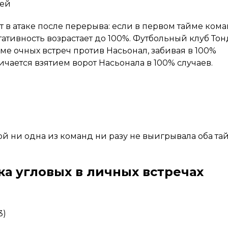
чей
т в атаке после перерыва: если в первом тайме ком
ьтативность возрастает до 100%. Футбольный клуб То
йме очных встреч против Насьонал, забивая в 100%
ичается взятием ворот Насьонала в 100% случаев.
й ни одна из команд ни разу не выигрывала оба тай
ка угловых в личных встречах
3)