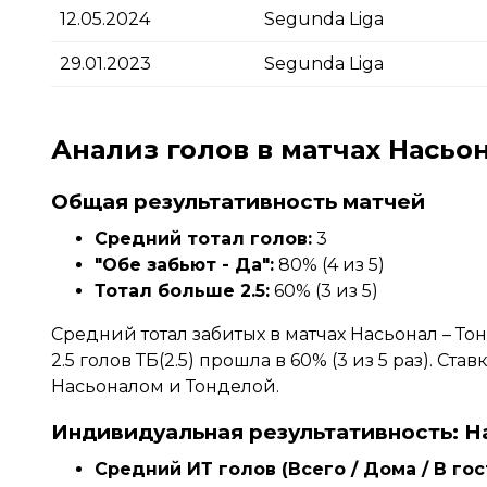
12.05.2024
Segunda Liga
29.01.2023
Segunda Liga
Анализ голов в матчах Насьо
Общая результативность матчей
Средний тотал голов:
3
"Обе забьют - Да":
80% (4 из 5)
Тотал больше 2.5:
60% (3 из 5)
Средний тотал забитых в матчах Насьонал – Тонд
2.5 голов ТБ(2.5) прошла в 60% (3 из 5 раз). Ста
Насьоналом и Тонделой.
Индивидуальная результативность: Н
Средний ИТ голов (Всего / Дома / В гос