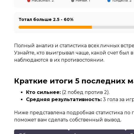
Насьонал: 2
Ничьи: 1
Тондела: 2
Тотал больше 2.5 -
60%
Полный анализ и статистика всех личных вст
Узнайте, кто выигрывал чаще, какой счет был 
наблюдаются в их противостоянии.
Краткие итоги 5 последних м
Кто сильнее:
(2 побед против 2).
Средняя результативность:
3 гола за игр
Ниже представлена подробная статистика по го
поможет вам сделать собственный вывод.