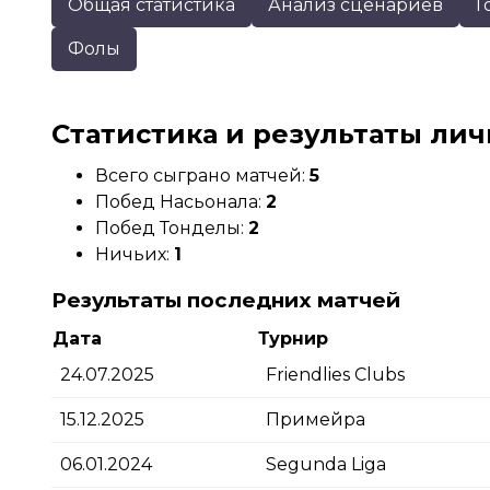
Общая статистика
Анализ сценариев
Г
Фолы
Статистика и результаты лич
Всего сыграно матчей:
5
Побед Насьонала:
2
Побед Тонделы:
2
Ничьих:
1
Результаты последних матчей
Дата
Турнир
24.07.2025
Friendlies Clubs
15.12.2025
Примейра
06.01.2024
Segunda Liga