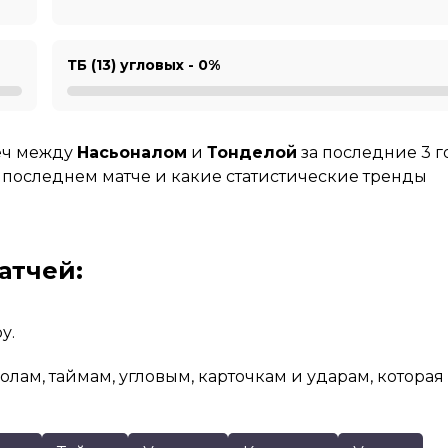
ТБ (13) угловых -
0%
реч между
Насьоналом
и
Тонделой
за последние 3 г
в последнем матче и какие статистические тренды
атчей:
у.
лам, таймам, угловым, карточкам и ударам, которая