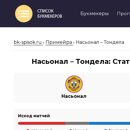
Букмекеры
Прог
bk-spisok.ru
›
Примейра
›
Насьонал – Тондела
Насьонал – Тондела: Ста
Насьонал
Исход матчей