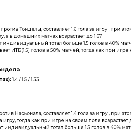
ротив Тонделы, составляет 1.6 гола за игру , при этом
ру, а в домашних матчах возрастает до 1.67.
 индивидуальный тотал больше 1.5 голов в 40% матч
ает ИТБ(1.5) голов в 50% матчей, тогда как при игре 
ондела
тях):
1.4 / 1.5 / 1.33
ив Насьонала, составляет 1.4 гола за игру , при этом
а игру, тогда как при игре на своем поле возрастает до
т индивидуальный тотал больше 1.5 голов в 40% мат