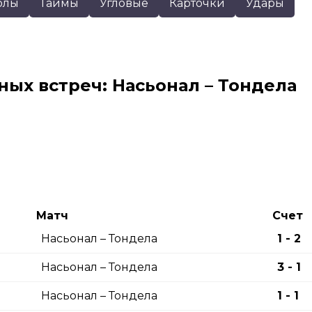
олы
Таймы
Угловые
Карточки
Удары
ных встреч: Насьонал – Тондела
Матч
Счет
Насьонал – Тондела
1 - 2
Насьонал – Тондела
3 - 1
Насьонал – Тондела
1 - 1