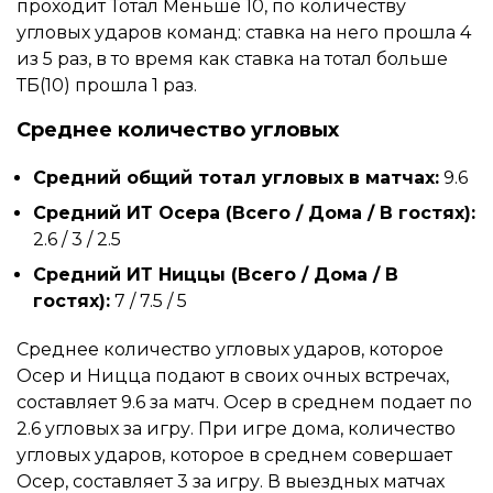
проходит Тотал Меньше 10, по количеству
угловых ударов команд: ставка на него прошла 4
из 5 раз, в то время как ставка на тотал больше
ТБ(10) прошла 1 раз.
Среднее количество угловых
Средний общий тотал угловых в матчах:
9.6
Средний ИТ Осера (Всего / Дома / В гостях):
2.6 / 3 / 2.5
Средний ИТ Ниццы (Всего / Дома / В
гостях):
7 / 7.5 / 5
Среднее количество угловых ударов, которое
Осер и Ницца подают в своих очных встречах,
составляет 9.6 за матч. Осер в среднем подает по
2.6 угловых за игру. При игре дома, количество
угловых ударов, которое в среднем совершает
Осер, составляет 3 за игру. В выездных матчах