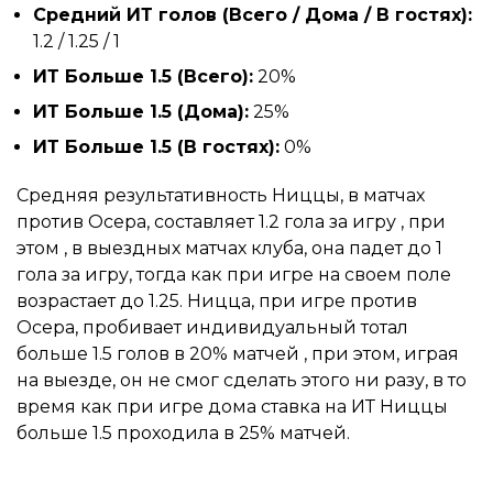
Средний ИТ голов (Всего / Дома / В гостях):
1.2 / 1.25 / 1
ИТ Больше 1.5 (Всего):
20%
ИТ Больше 1.5 (Дома):
25%
ИТ Больше 1.5 (В гостях):
0%
Средняя результативность Ниццы, в матчах
против Осера, составляет 1.2 гола за игру , при
этом , в выездных матчах клуба, она падет до 1
гола за игру, тогда как при игре на своем поле
возрастает до 1.25. Ницца, при игре против
Осера, пробивает индивидуальный тотал
больше 1.5 голов в 20% матчей , при этом, играя
на выезде, он не смог сделать этого ни разу, в то
время как при игре дома ставка на ИТ Ниццы
больше 1.5 проходила в 25% матчей.