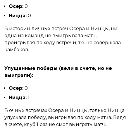
Осер:
0
Ницца:
0
В истории личных встреч Осера и Ниццы, ни
одна из команд не выигрывала матч,
проигрывая по ходу встречи, т.е. не совершала
камбэков.
Упущенные победы (вели в счете, но не
выиграли):
Осер:
0
Ницца:
1
В очных встречах Осера и Ниццы, только Ницца
упускала победу, выигрывая по ходу матча. Ведя
в счете, клуб 1 раз не смог выиграть матч.