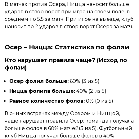
В матчах против Осера, Ницца наносит больше
ударов в створ ворот при игре на своем поле, в
среднем по 5.5 за матч. При игре на выезде, клуб
наносит по 2 ударов в створ ворот Осера за матч.
Осер – Ницца: Статистика по фолам
Кто нарушает правила чаще? (Исход по
фолам)
Осер фолил больше:
60% (3 из 5)
Ницца фолила больше:
40% (2 из 5)
Равное количество фолов:
0% (0 из 5)
В очных встречах между Осером и Ниццой,
чаще нарушает правила Осер: команда получала
больше фолов в 60% матчей(3 из 5). Футбольный
клуб Ницца получал больше фолов в 40%