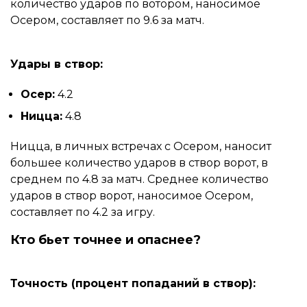
количество ударов по вотором, наносимое
Осером, составляет по 9.6 за матч.
Удары в створ:
Осер:
4.2
Ницца:
4.8
Ницца, в личных встречах с Осером, наносит
большее количество ударов в створ ворот, в
среднем по 4.8 за матч. Среднее количество
ударов в створ ворот, наносимое Осером,
составляет по 4.2 за игру.
Кто бьет точнее и опаснее?
Точность (процент попаданий в створ):