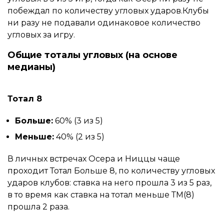
побеждал по количеству угловых ударов.Клубы
ни разу не подавали одинаковое количество
угловых за игру.
Общие тоталы угловых (на основе
медианы)
Тотал 8
Больше:
60% (3 из 5)
Меньше:
40% (2 из 5)
В личных встречах Осера и Ниццы чаще
проходит Тотал Больше 8, по количеству угловых
ударов клубов: ставка на него прошла 3 из 5 раз,
в то время как ставка на тотал меньше ТМ(8)
прошла 2 раза.