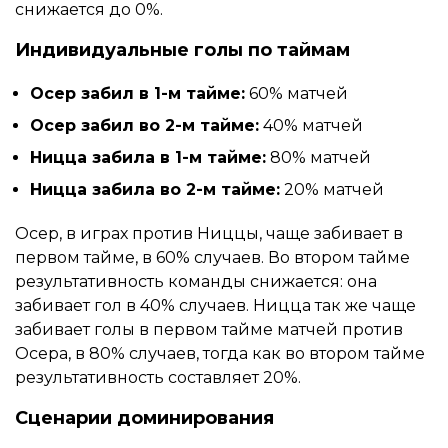
снижается до 0%.
Индивидуальные голы по таймам
Осер забил в 1-м тайме:
60% матчей
Осер забил во 2-м тайме:
40% матчей
Ницца забила в 1-м тайме:
80% матчей
Ницца забила во 2-м тайме:
20% матчей
Осер, в играх против Ниццы, чаще забивает в
первом тайме, в 60% случаев. Во втором тайме
результативность команды снижается: она
забивает гол в 40% случаев. Ницца так же чаще
забивает голы в первом тайме матчей против
Осера, в 80% случаев, тогда как во втором тайме
результативность составляет 20%.
Сценарии доминирования