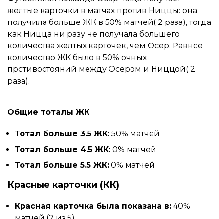
желтые карточки в матчах против Ниццы: она
получила больше ЖК в 50% матчей( 2 раза), тогда
как Ницца ни разу не получала большего
количества желтых карточек, чем Осер. Равное
количество ЖК было в 50% очных
противостояний между Осером и Ниццой( 2
раза).
Общие тоталы ЖК
Тотал больше 3.5 ЖК:
50% матчей
Тотал больше 4.5 ЖК:
0% матчей
Тотал больше 5.5 ЖК:
0% матчей
Красные карточки (КК)
Красная карточка была показана в:
40%
матчей (2 из 5)