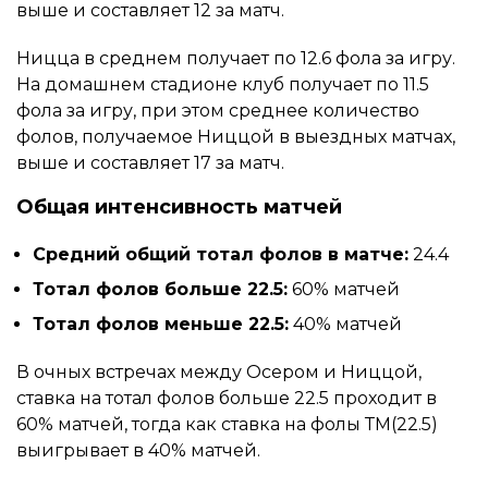
выше и составляет 12 за матч.
Ницца в среднем получает по 12.6 фола за игру.
На домашнем стадионе клуб получает по 11.5
фола за игру, при этом среднее количество
фолов, получаемое Ниццой в выездных матчах,
выше и составляет 17 за матч.
Общая интенсивность матчей
Средний общий тотал фолов в матче:
24.4
Тотал фолов больше 22.5:
60% матчей
Тотал фолов меньше 22.5:
40% матчей
В очных встречах между Осером и Ниццой,
ставка на тотал фолов больше 22.5 проходит в
60% матчей, тогда как ставка на фолы ТМ(22.5)
выигрывает в 40% матчей.