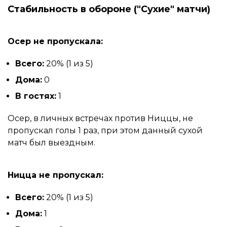
Стабильность в обороне ("Сухие" матчи)
Осер не пропускала:
Всего:
20% (1 из 5)
Дома:
0
В гостях:
1
Осер, в личных встречах против Ниццы, не
пропускал голы 1 раз, при этом данный сухой
матч был выездным.
Ницца не пропускал:
Всего:
20% (1 из 5)
Дома:
1