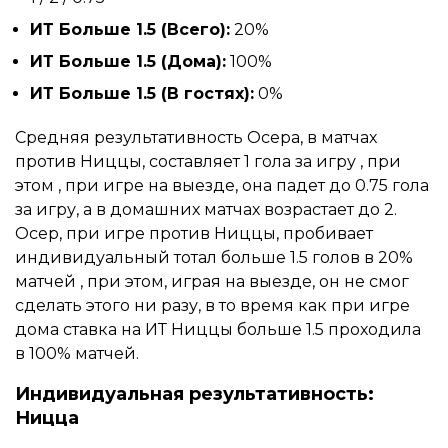
ИТ Больше 1.5 (Всего):
20%
ИТ Больше 1.5 (Дома):
100%
ИТ Больше 1.5 (В гостях):
0%
Средняя результативность Осера, в матчах
против Ниццы, составляет 1 гола за игру , при
этом , при игре на выезде, она падет до 0.75 гола
за игру, а в домашних матчах возрастает до 2.
Осер, при игре против Ниццы, пробивает
индивидуальный тотал больше 1.5 голов в 20%
матчей , при этом, играя на выезде, он не смог
сделать этого ни разу, в то время как при игре
дома ставка на ИТ Ниццы больше 1.5 проходила
в 100% матчей.
Индивидуальная результативность:
Ницца