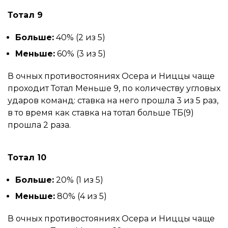
Тотал 9
Больше:
40% (2 из 5)
Меньше:
60% (3 из 5)
В очных противостояниях Осера и Ниццы чаще
проходит Тотал Меньше 9, по количеству угловых
ударов команд: ставка на него прошла 3 из 5 раз,
в то время как ставка на тотал больше ТБ(9)
прошла 2 раза.
Тотал 10
Больше:
20% (1 из 5)
Меньше:
80% (4 из 5)
В очных противостояниях Осера и Ниццы чаще