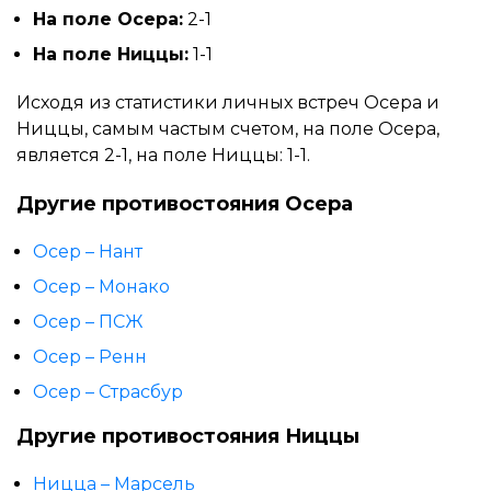
На поле Осера:
2-1
На поле Ниццы:
1-1
Исходя из статистики личных встреч Осера и
Ниццы, самым частым счетом, на поле Осера,
является 2-1, на поле Ниццы: 1-1.
Другие противостояния Осера
Осер – Нант
Осер – Монако
Осер – ПСЖ
Осер – Ренн
Осер – Страсбур
Другие противостояния Ниццы
Ницца – Марсель