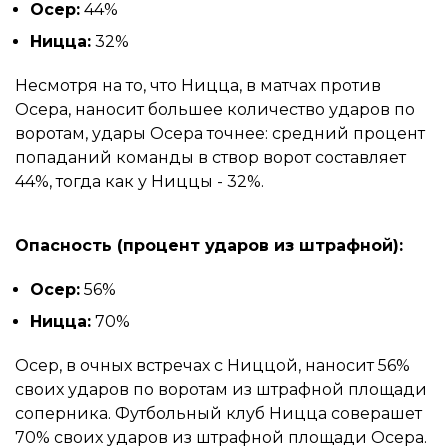
Осер:
44%
Ницца:
32%
Несмотря на то, что Ницца, в матчах против
Осера, наносит большее количество ударов по
воротам, удары Осера точнее: средний процент
попаданий команды в створ ворот составляет
44%, тогда как у Ниццы - 32%.
Опасность (процент ударов из штрафной):
Осер:
56%
Ницца:
70%
Осер, в очных встречах с Ниццой, наносит 56%
своих ударов по воротам из штрафной площади
соперника. Футбольный клуб Ницца соверашет
70% своих ударов из штрафной площади Осера.