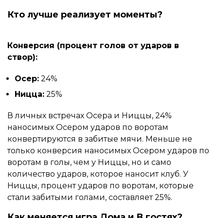
Кто лучше реализует моменты?
Конверсия (процент голов от ударов в
створ):
Осер:
24%
Ницца:
25%
В личных встречах Осера и Ниццы, 24%
наносимых Осером ударов по воротам
конвертируются в забитые мячи. Меньше не
только конверсия наносимых Осером ударов по
воротам в голы, чем у Ниццы, но и само
количество ударов, которое наносит клуб. У
Ниццы, процент ударов по воротам, которые
стали забитыми голами, составляет 25%.
Как меняется игра Дома и В гостях?