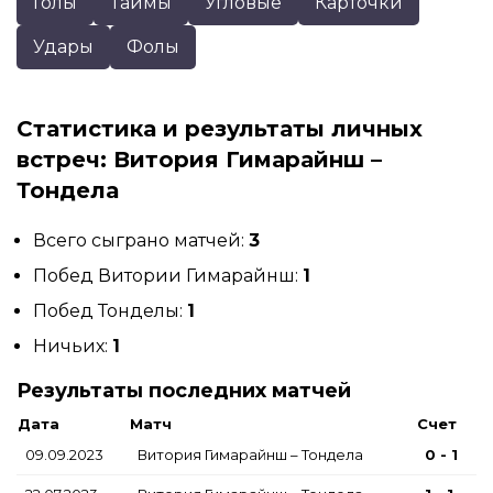
Голы
Таймы
Угловые
Карточки
Удары
Фолы
Статистика и результаты личных
встреч: Витория Гимарайнш –
Тондела
Всего сыграно матчей:
3
Побед Витории Гимарайнш:
1
Побед Тонделы:
1
Ничьих:
1
Результаты последних матчей
Дата
Матч
Счет
09.09.2023
Витория Гимарайнш – Тондела
0 - 1