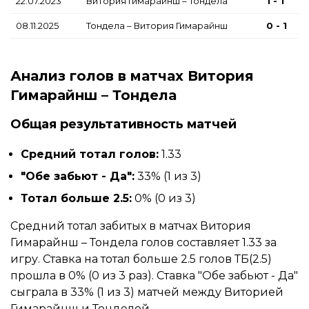
22.07.2023
Витория Гимарайнш – Тондела
1 - 1
08.11.2025
Тондела – Витория Гимарайнш
0 - 1
Анализ голов в матчах Витория
Гимарайнш – Тондела
Общая результативность матчей
Средний тотал голов:
1.33
"Обе забьют - Да":
33% (1 из 3)
Тотал больше 2.5:
0% (0 из 3)
Средний тотал забитых в матчах Витория
Гимарайнш – Тондела голов составляет 1.33 за
игру. Ставка на тотал больше 2.5 голов ТБ(2.5)
прошла в 0% (0 из 3 раз). Ставка "Обе забьют - Да"
сыграла в 33% (1 из 3) матчей между Виторией
Гимарайнш и Тонделой.