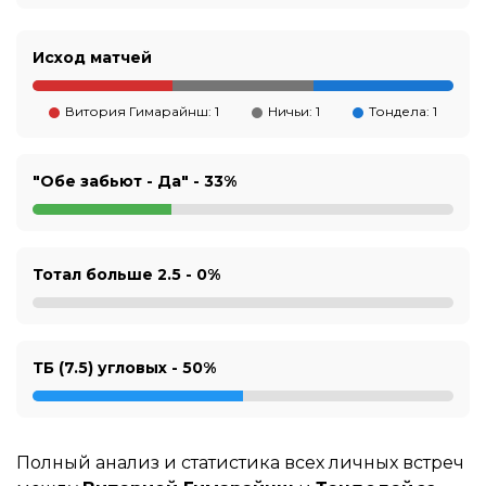
Исход матчей
Витория Гимарайнш: 1
Ничьи: 1
Тондела: 1
"Обе забьют - Да" -
33%
Тотал больше 2.5 -
0%
ТБ (7.5) угловых -
50%
Полный анализ и статистика всех личных встреч