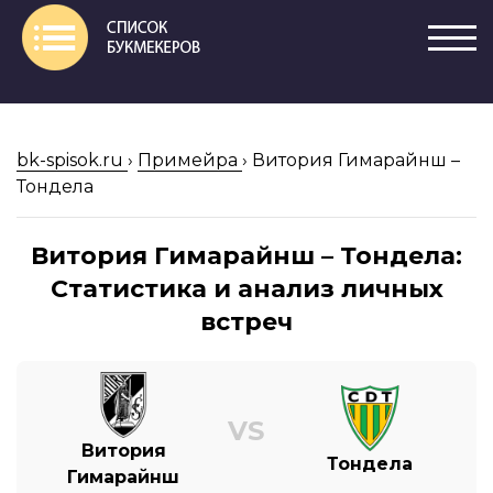
bk-spisok.ru
›
Примейра
›
Витория Гимарайнш –
Тондела
Витория Гимарайнш – Тондела:
Статистика и анализ личных
встреч
VS
Витория
Тондела
Гимарайнш