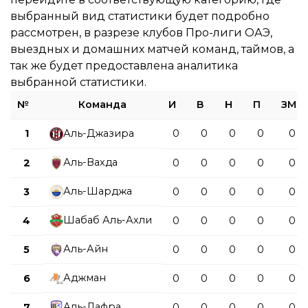
выбранный вид статистики будет подробно
рассмотрен, в разрезе клубов Про-лиги ОАЭ,
выездных и домашних матчей команд, таймов, а
так же будет предоставлена аналитика
выбранной статистики.
№
Команда
И
В
Н
П
ЗМ
1
Аль-Джазира
0
0
0
0
0
Аль-Вахда
2
0
0
0
0
0
Аль-Шарджа
3
0
0
0
0
0
Шабаб Аль-Ахли
4
0
0
0
0
0
Аль-Айн
5
0
0
0
0
0
Аджман
6
0
0
0
0
0
Аль-Дафра
7
0
0
0
0
0