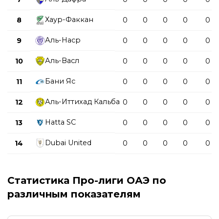
Хаур-Факкан
8
0
0
0
0
0
Аль-Наср
9
0
0
0
0
0
Аль-Васл
10
0
0
0
0
0
Бани Яс
11
0
0
0
0
0
Аль-Иттихад Кальба
12
0
0
0
0
0
Hatta SC
13
0
0
0
0
0
Dubai United
14
0
0
0
0
0
Статистика Про-лиги ОАЭ по
различным показателям