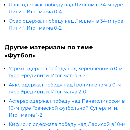
Ланс одержал победу над Лионом в 34-м туре
Лиги 1. Итог матча 0-4
Осер одержал победу над Лиллем в 34-м туре
Лиги 1. Итог матча 0-2
Другие материалы по теме
«Футбол»
Утрехт одержал победу над Херенвеном в 0-м
туре Эредивизи. Итог матча 3-2
Аякс одержал победу над Гронингеном в 0-м
туре Эредивизи. Итог матча 2-0
Астерас одержал победу над Панетоликосом в
10-м туре Греческой футбольной Суперлиги.
Итог матча 1-2
Кифисия одержала победу над Ларисой в 10-м