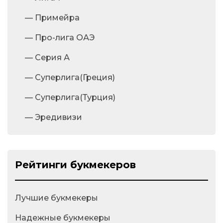
— Примейра
— Про-лига ОАЭ
— Серия А
— Суперлига(Греция)
— Суперлига(Турция)
— Эредивизи
Рейтинги букмекеров
Лучшие букмекеры
Надежные букмекеры