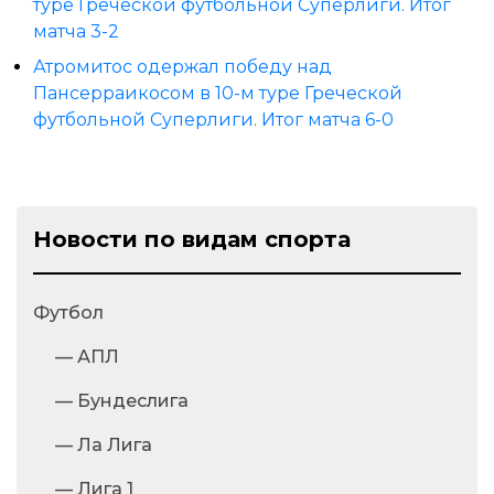
туре Греческой футбольной Суперлиги. Итог
матча 3-2
Атромитос одержал победу над
Пансерраикосом в 10-м туре Греческой
футбольной Суперлиги. Итог матча 6-0
Новости по видам спорта
Футбол
— АПЛ
— Бундеслига
— Ла Лига
— Лига 1