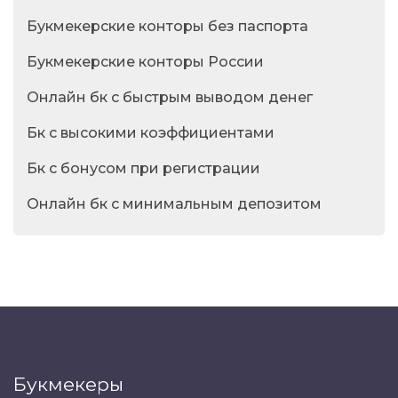
Букмекерские конторы без паспорта
Букмекерские конторы России
Онлайн бк с быстрым выводом денег
Бк с высокими коэффициентами
Бк с бонусом при регистрации
Онлайн бк с минимальным депозитом
Букмекеры