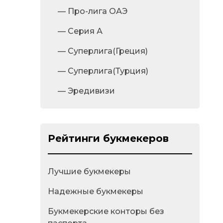
— Про-лига ОАЭ
— Серия А
— Суперлига(Греция)
— Суперлига(Турция)
— Эредивизи
Рейтинги букмекеров
Лучшие букмекеры
Надежные букмекеры
Букмекерские конторы без