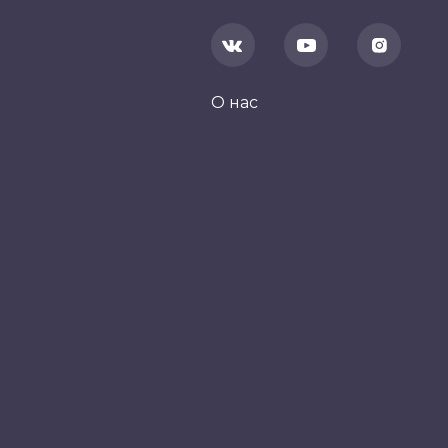
О нас