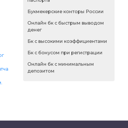
паспорта
Букмекерские конторы России
Онлайн бк с быстрым выводом
денег
Бк с высокими коэффициентами
Бк с бонусом при регистрации
ог
Онлайн бк с минимальным
атча
депозитом
.