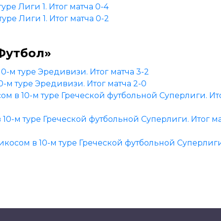
ре Лиги 1. Итог матча 0-4
ре Лиги 1. Итог матча 0-2
Футбол»
0-м туре Эредивизи. Итог матча 3-2
-м туре Эредивизи. Итог матча 2-0
м в 10-м туре Греческой футбольной Суперлиги. Ит
10-м туре Греческой футбольной Суперлиги. Итог м
косом в 10-м туре Греческой футбольной Суперлиги