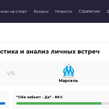
нозы на спорт
Бонусы
Новости
Стратегии
истика и анализ личных встреч
VS
Марсель
"Обе забьют - Да" -
86%