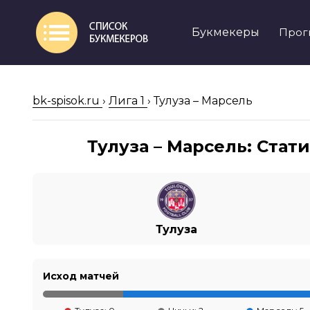
Букмекеры
Прог
bk-spisok.ru
›
Лига 1
›
Тулуза – Марсель
Тулуза – Марсель: Стат
Тулуза
Исход матчей