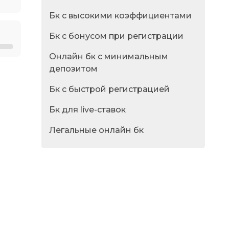
Бк с высокими коэффициентами
Бк с бонусом при регистрации
Онлайн бк с минимальным
депозитом
Бк с быстрой регистрацией
Бк для live-ставок
Легальные онлайн бк