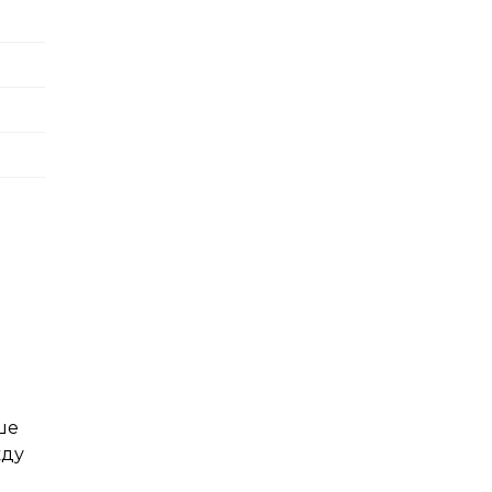
ше
жду