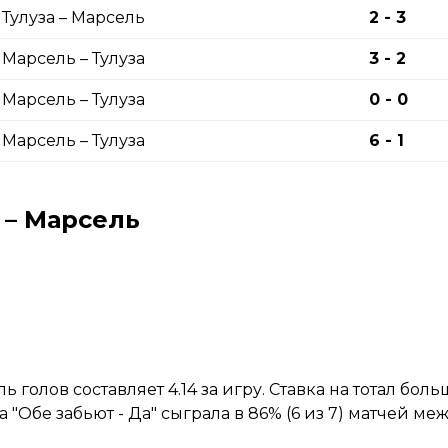
Тулуза – Марсель
2 - 3
Марсель – Тулуза
3 - 2
Марсель – Тулуза
0 - 0
Марсель – Тулуза
6 - 1
 – Марсель
ь голов составляет 4.14 за игру. Ставка на тотал боль
вка "Обе забьют - Да" сыграла в 86% (6 из 7) матчей ме