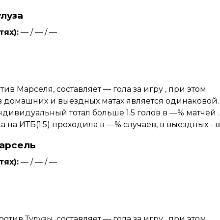
улуза
тях):
— / — / —
тив Марселя, составляет — гола за игру , при этом
в домашних и выездных матах является одинаковой.
ндивидуальный тотал больше 1.5 голов в —% матчей .
 на ИТБ(1.5) проходила в —% случаев, в выездных - 
Марсель
тях):
— / — / —
отив Тулузы, составляет — гола за игру , при этом