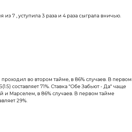
 из 7 , уступила 3 раза и 4 раза сыграла вничью.
е проходил во втором тайме, в 86% случаев. В первом
.5) составляет 71%. Ставка "Обе Забьют - Да" чаще
й и Марселем, в 86% случаев. В первом тайме
авляет 29%.