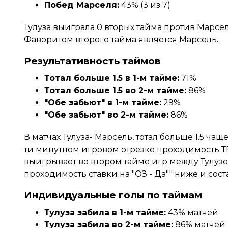
Побед Марселя:
43% (3 из 7)
Тулуза выиграла 0 вторых тайма против Марселя
Фаворитом второго тайма является Марсель.
Результативность таймов
Тотал больше 1.5 в 1-м тайме:
71%
Тотал больше 1.5 во 2-м тайме:
86%
"Обе забьют" в 1-м тайме:
29%
"Обе забьют" во 2-м тайме:
86%
В матчах Тулуза- Марсель, тотал больше 1.5 чащ
ти минутном игровом отрезке проходимость ТБ(1
выигрывает во втором тайме игр между Тулузо
проходимость ставки на "ОЗ - Да"" ниже и сост
Индивидуальные голы по таймам
Тулуза забила в 1-м тайме:
43% матчей
Тулуза забила во 2-м тайме:
86% матчей