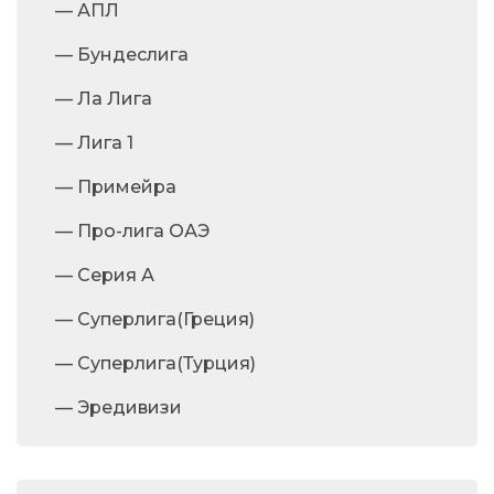
— АПЛ
— Бундеслига
— Ла Лига
— Лига 1
— Примейра
— Про-лига ОАЭ
— Серия А
— Суперлига(Греция)
— Суперлига(Турция)
— Эредивизи