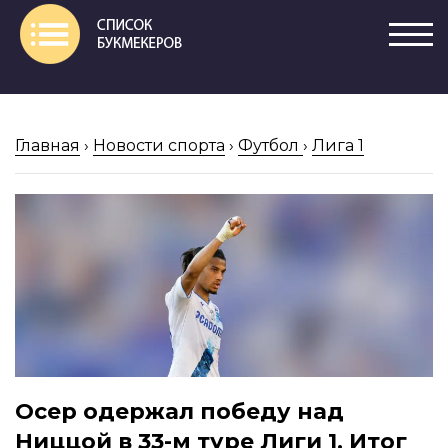
Главная
›
Новости спорта
›
Футбол
›
Лига 1
Осер одержал победу над
Ниццой в 33-м туре Лиги 1. Итог