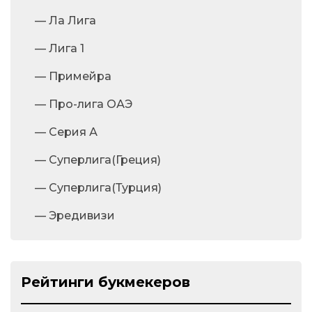
— Ла Лига
— Лига 1
— Примейра
— Про-лига ОАЭ
— Серия А
— Суперлига(Греция)
— Суперлига(Турция)
— Эредивизи
Рейтинги букмекеров