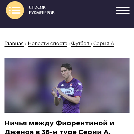
Главная
›
Новости спорта
›
Футбол
›
Серия А
Ничья между Фиорентиной и
Дженоа в 36-м туре Серии А.