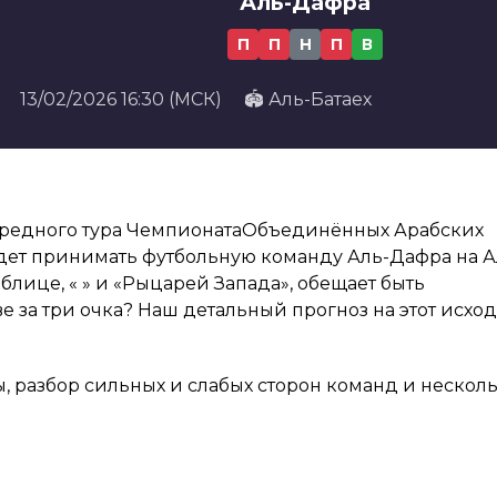
Аль-Дафра
П
П
Н
П
В
13/02/2026 16:30 (МСК)
🏟️ Аль-Батаех
очередного тура ЧемпионатаОбъединённых Арабских
будет принимать футбольную команду Аль-Дафра на А
блице, « » и «Рыцарей Запада», обещает быть
е за три очка? Наш детальный прогноз на этот исход
, разбор сильных и слабых сторон команд и нескол