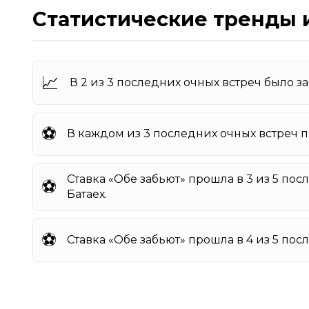
Статистические тренды 
📈
В 2 из 3 последних очных встреч было за
⚽️
В каждом из 3 последних очных встреч п
Ставка «Обе забьют» прошла в 3 из 5 пос
⚽️
Батаех.
⚽️
Ставка «Обе забьют» прошла в 4 из 5 по