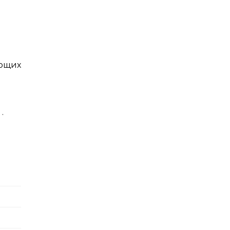
я
ающих
.