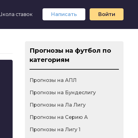
Школа ставок
Написать
Войти
Прогнозы на футбол по
категориям
Прогнозы на АПЛ
Прогнозы на Бундеслигу
Прогнозы на Ла Лигу
Прогнозы на Серию А
Прогнозы на Лигу 1