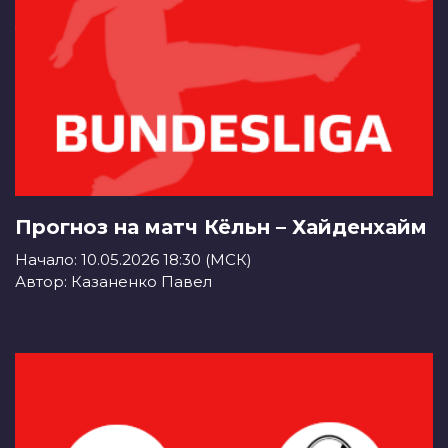
Прогноз на матч Кёльн – Хайденхайм
Начало: 10.05.2026 18:30 (МСК)
Автор: Казаненко Павел