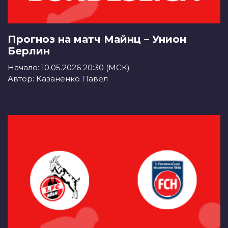
Прогноз на матч Майнц – Унион
Берлин
Начало: 10.05.2026 20:30 (МСК)
Автор: Казаненко Павел