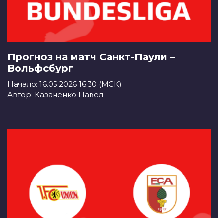
Прогноз на матч Санкт-Паули –
Вольфсбург
Начало: 16.05.2026 16:30 (МСК)
Автор: Казаненко Павел