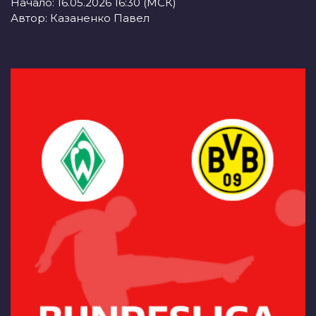
Начало: 16.05.2026 16:30 (МСК)
Автор: Казаненко Павел