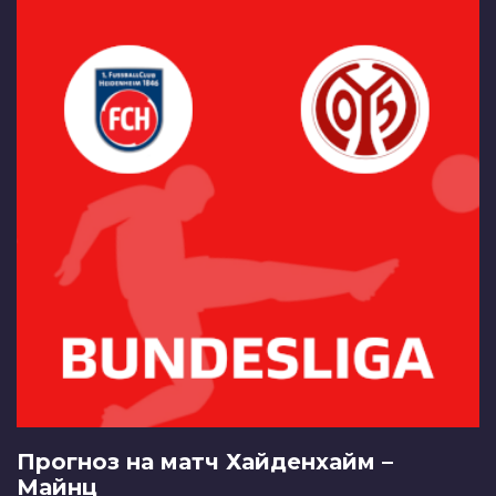
Прогноз на матч Хайденхайм –
Майнц