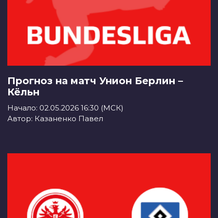
Прогноз на матч Унион Берлин –
Кёльн
Начало: 02.05.2026 16:30 (МСК)
Автор: Казаненко Павел