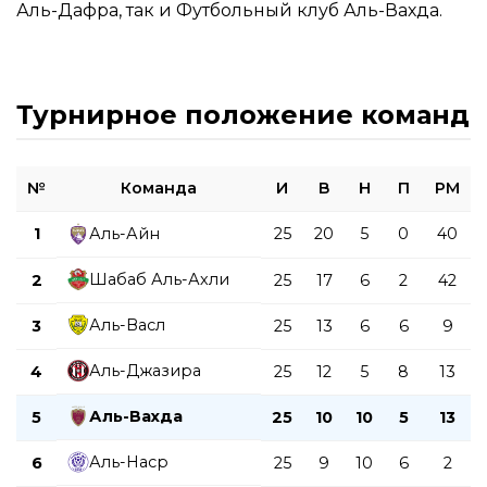
Аль-Дафра, так и Футбольный клуб Аль-Вахда.
Турнирное положение команд
№
Команда
И
В
Н
П
РМ
1
Аль-Айн
25
20
5
0
40
Шабаб Аль-Ахли
2
25
17
6
2
42
Аль-Васл
3
25
13
6
6
9
Аль-Джазира
4
25
12
5
8
13
Аль-Вахда
5
25
10
10
5
13
Аль-Наср
6
25
9
10
6
2