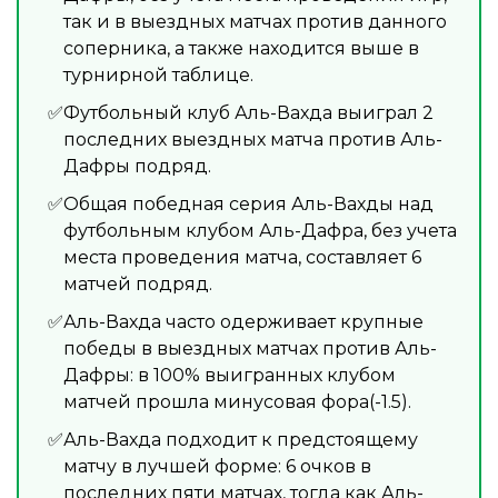
так и в выездных матчах против данного
соперника, а также находится выше в
турнирной таблице.
Футбольный клуб Аль-Вахда выиграл 2
последних выездных матча против Аль-
Дафры подряд.
Общая победная серия Аль-Вахды над
футбольным клубом Аль-Дафра, без учета
места проведения матча, составляет 6
матчей подряд.
Аль-Вахда часто одерживает крупные
победы в выездных матчах против Аль-
Дафры: в 100% выигранных клубом
матчей прошла минусовая фора(-1.5).
Аль-Вахда подходит к предстоящему
матчу в лучшей форме: 6 очков в
последних пяти матчах, тогда как Аль-