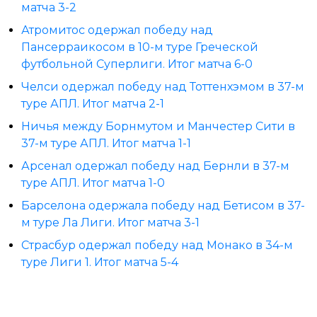
матча 3-2
Атромитос одержал победу над
Пансерраикосом в 10-м туре Греческой
футбольной Суперлиги. Итог матча 6-0
Челси одержал победу над Тоттенхэмом в 37-м
туре АПЛ. Итог матча 2-1
Ничья между Борнмутом и Манчестер Сити в
37-м туре АПЛ. Итог матча 1-1
Арсенал одержал победу над Бернли в 37-м
туре АПЛ. Итог матча 1-0
Барселона одержала победу над Бетисом в 37-
м туре Ла Лиги. Итог матча 3-1
Страсбур одержал победу над Монако в 34-м
туре Лиги 1. Итог матча 5-4