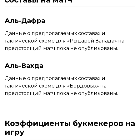
Аль-Дафра
Данные о предполагаемых составах и
тактической схеме для «Рыцарей Запада» на
предстоящий матч пока не опубликованы.
Аль-Вахда
Данные о предполагаемых составах и
тактической схеме для «Бордовых» на
предстоящий матч пока не опубликованы.
Коэффициенты букмекеров на
игру