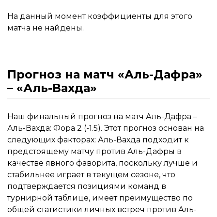
На данный момент коэффициенты для этого
матча не найдены.
Прогноз на матч «Аль-Дафра»
– «Аль-Вахда»
Наш финальный прогноз на матч Аль-Дафра –
Аль-Вахда: Фора 2 (-1.5). Этот прогноз основан на
следующих факторах: Аль-Вахда подходит к
предстоящему матчу против Аль-Дафры в
качестве явного фаворита, поскольку лучше и
стабильнее играет в текущем сезоне, что
подтверждается позициями команд в
турнирной таблице, имеет преимущество по
общей статистики личных встреч против Аль-