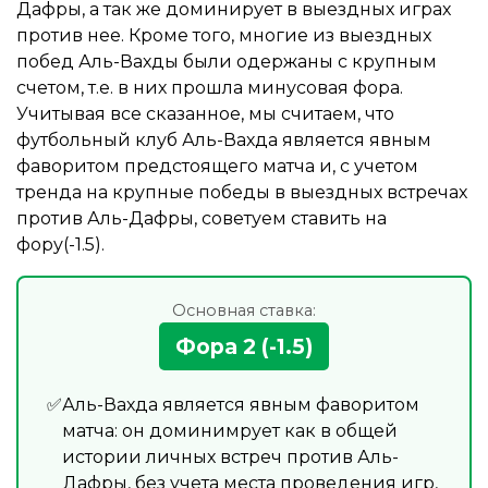
Дафры, а так же доминирует в выездных играх
против нее. Кроме того, многие из выездных
побед Аль-Вахды были одержаны с крупным
счетом, т.е. в них прошла минусовая фора.
Учитывая все сказанное, мы считаем, что
футбольный клуб Аль-Вахда является явным
фаворитом предстоящего матча и, с учетом
тренда на крупные победы в выездных встречах
против Аль-Дафры, советуем ставить на
фору(-1.5).
Основная ставка:
Фора 2 (-1.5)
Аль-Вахда является явным фаворитом
матча: он доминимрует как в общей
истории личных встреч против Аль-
Дафры, без учета места проведения игр,