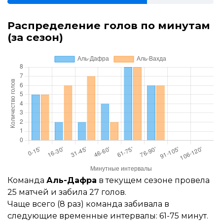
Распределение голов по минутам
(за сезон)
Команда
Аль-Дафра
в текущем сезоне провела
25 матчей и забила 27 голов.
Чаще всего (8 раз) команда забивала в
следующие временные интервалы: 61-75 минут.