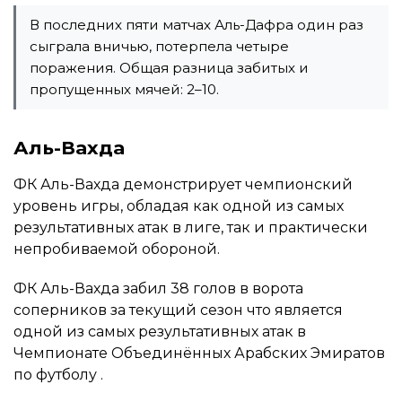
В последних пяти матчах Аль-Дафра один раз
сыграла вничью, потерпела четыре
поражения. Общая разница забитых и
пропущенных мячей: 2–10.
Аль-Вахда
ФК Аль-Вахда демонстрирует чемпионский
уровень игры, обладая как одной из самых
результативных атак в лиге, так и практически
непробиваемой обороной.
ФК Аль-Вахда забил 38 голов в ворота
соперников за текущий сезон что является
одной из самых результативных атак в
Чемпионате Объединённых Арабских Эмиратов
по футболу .