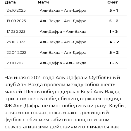
Дата
Матч
Счет
24.10.2025
Аль-Вахда – Аль-Дафра
3 - 1
19.09.2025
Аль-Вахда – Аль-Дафра
5 - 2
17.03.2023
Аль-Дафра – Аль-Вахда
1 - 3
25.10.2022
Аль-Вахда – Аль-Дафра
4 - 2
22.04.2022
Аль-Вахда – Аль-Дафра
3 - 2
29.10.2021
Аль-Дафра – Аль-Вахда
1 - 3
Начиная с 2021 года Аль-Дафра и Футбольный
клуб Аль-Вахда провели между собой шесть
матчей. Шесть побед одержал Клуб Аль-Вахда,
при этом шесть побед были одержаны подряд.
ФК Аль-Дафра не смог победить ни разу . Клубы,
в очных встречах, показывают зрелищный
футбол с обилием забитых голов, при этом
результативными действиями отличается как