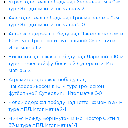
Утрехт одержал победу над Херенвеном в 0-м
туре Эредивизи. Итог матча 3-2
Аякс одержал победу над Гронингеном в 0-м
туре Эредивизи. Итог матча 2-0
Астерас одержал победу над Панетоликосом в
10-м туре Греческой футбольной Суперлиги.
Итог матча 1-2
Кифисия одержала победу над Ларисой в 10-м
туре Греческой футбольной Суперлиги. Итог
матча 3-2
Атромитос одержал победу над
Пансерраикосом в 10-м туре Греческой
футбольной Суперлиги. Итог матча 6-0
Челси одержал победу над Тоттенхэмом в 37-м
туре АПЛ. Итог матча 2-1
Ничья между Борнмутом и Манчестер Сити в
37-м туре АПЛ. Итог матча 1-1