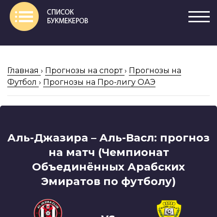
Главная
›
Прогнозы на спорт
›
Прогнозы на
Футбол
›
Прогнозы на Про-лигу ОАЭ
Аль-Джазира – Аль-Васл: прогноз
на матч (Чемпионат
Объединённых Арабских
Эмиратов по футболу)