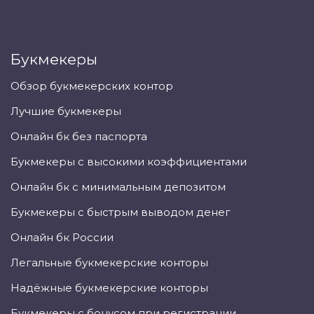
Букмекеры
Обзор букмекерских контор
Лучшие букмекеры
Онлайн бк без паспорта
Букмекеры с высокими коэффициентами
Онлайн бк с минимальным депозитом
Букмекеры с быстрым выводом денег
Онлайн бк России
Легальные букмекерские конторы
Надёжные букмекерские конторы
Букмекеры с бонусом при регистрации