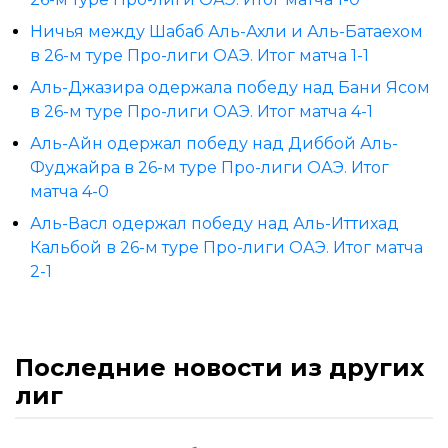
Ничья между Шабаб Аль-Ахли и Аль-Батаехом
в 26-м туре Про-лиги ОАЭ. Итог матча 1-1
Аль-Джазира одержала победу над Бани Ясом
в 26-м туре Про-лиги ОАЭ. Итог матча 4-1
Аль-Айн одержал победу над Диббой Аль-
Фуджайра в 26-м туре Про-лиги ОАЭ. Итог
матча 4-0
Аль-Васл одержал победу над Аль-Иттихад
Кальбой в 26-м туре Про-лиги ОАЭ. Итог матча
2-1
Последние новости из других
лиг