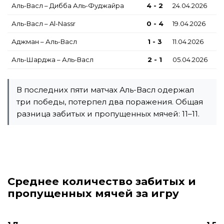
Аль-Васл – Дибба Аль-Фуджайра
4 - 2
24.04.2026
Аль-Васл – Al-Nassr
0 - 4
19.04.2026
Аджман – Аль-Васл
1 - 3
11.04.2026
Аль-Шарджа – Аль-Васл
2 - 1
05.04.2026
В последних пяти матчах Аль-Васл одержал
три победы, потерпел два поражения. Общая
разница забитых и пропущенных мячей: 11–11.
Среднее количество забитых и
пропущенных мячей за игру