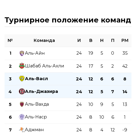
Турнирное положение команд
№
Команда
И
В
Н
П
РМ
1
Аль-Айн
24
19
5
0
35
Шабаб Аль-Ахли
2
24
17
5
2
42
Аль-Васл
3
24
12
6
6
8
Аль-Джазира
4
24
12
5
7
14
Аль-Вахда
5
24
10
9
5
13
Аль-Наср
6
24
8
10
6
1
Аджман
7
24
8
4
12
-9