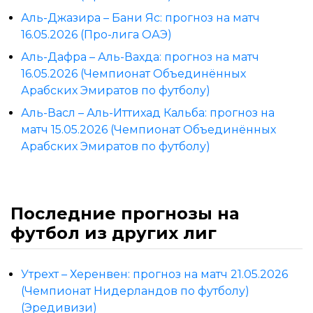
Аль-Джазира – Бани Яс: прогноз на матч
16.05.2026 (Про-лига ОАЭ)
Аль-Дафра – Аль-Вахда: прогноз на матч
16.05.2026 (Чемпионат Объединённых
Арабских Эмиратов по футболу)
Аль-Васл – Аль-Иттихад Кальба: прогноз на
матч 15.05.2026 (Чемпионат Объединённых
Арабских Эмиратов по футболу)
Последние прогнозы на
футбол из других лиг
Утрехт – Херенвен: прогноз на матч 21.05.2026
(Чемпионат Нидерландов по футболу)
(Эредивизи)