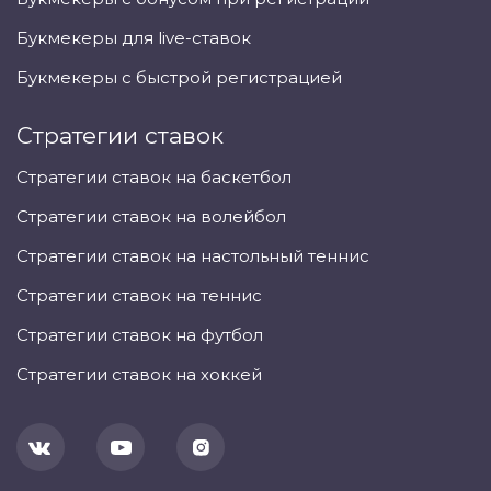
Букмекеры для live-ставок
Букмекеры с быстрой регистрацией
Стратегии ставок
Стратегии ставок на баскетбол
Стратегии ставок на волейбол
Стратегии ставок на настольный теннис
Стратегии ставок на теннис
Стратегии ставок на футбол
Стратегии ставок на хоккей