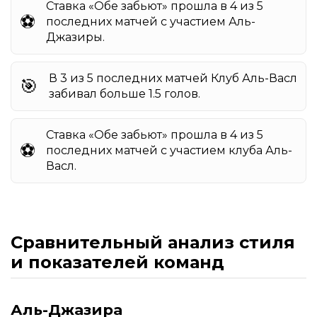
Ставка «Обе забьют» прошла в 4 из 5
⚽️
последних матчей с участием Аль-
Джазиры.
В 3 из 5 последних матчей Клуб Аль-Васл
🎯
забивал больше 1.5 голов.
Ставка «Обе забьют» прошла в 4 из 5
⚽️
последних матчей с участием клуба Аль-
Васл.
Сравнительный анализ стиля
и показателей команд
Аль-Джазира