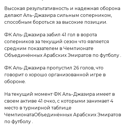
Высокая результативность и надежная оборона
делают Аль-Джазира сильным соперником,
способным бороться за высокие позиции.
ФК Аль-Джазира забил 41 гол в ворота
соперников за текущий сезон что является
средним показателем в Чемпионате
Объединённых Арабских Эмиратов по футболу .
ФК Аль-Джазира пропустил 26 голов, что
говорит о хорошо организованной игре в
обороне.
На текущий момент ФК Аль-Джазира имеет в
своем активе 41 очко, с которыми занимает 4
место в турнирной таблице
ЧемпионатаОбъединённых Арабских Эмиратов
по футболу .