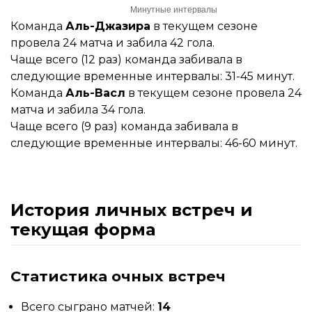
Команда
Аль-Джазира
в текущем сезоне
провела 24 матча и забила 42 гола.
Чаще всего (12 раз) команда забивала в
следующие временные интервалы: 31-45 минут.
Команда
Аль-Васл
в текущем сезоне провела 24
матча и забила 34 гола.
Чаще всего (9 раз) команда забивала в
следующие временные интервалы: 46-60 минут.
История личных встреч и
текущая форма
Статистика очных встреч
Всего сыграно матчей:
14