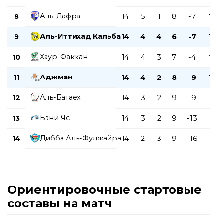
Аль-Дафра
8
14
5
1
8
-7
16
Аль-Иттихад Кальба
9
14
4
4
6
-7
16
Хаур-Факкан
10
14
4
3
7
-4
15
Аджман
11
14
4
2
8
-9
14
Аль-Батаех
12
14
3
2
9
-9
11
Бани Яс
13
14
3
2
9
-13
11
Дибба Аль-Фуджайра
14
14
2
3
9
-16
9
Ориентировочные стартовые
составы на матч