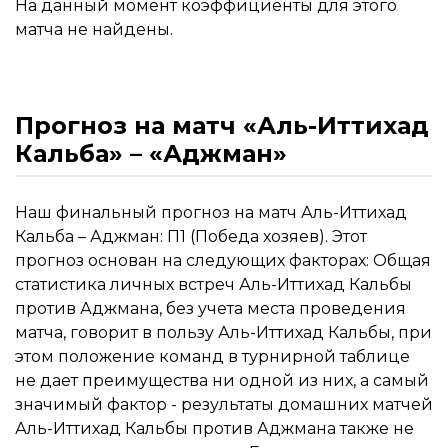
На данный момент коэффициенты для этого
матча не найдены.
Прогноз на матч «Аль-Иттихад
Кальба» – «Аджман»
Наш финальный прогноз на матч Аль-Иттихад
Кальба – Аджман: П1 (Победа хозяев). Этот
прогноз основан на следующих факторах: Общая
статистика личных встреч Аль-Иттихад Кальбы
против Аджмана, без учета места проведения
матча, говорит в пользу Аль-Иттихад Кальбы, при
этом положение команд в турнирной таблице
не дает преимущества ни одной из них, а самый
значимый фактор - результаты домашних матчей
Аль-Иттихад Кальбы против Аджмана также не