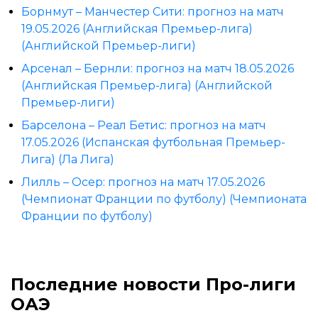
Борнмут – Манчестер Сити: прогноз на матч
19.05.2026 (Английская Премьер-лига)
(Английской Премьер-лиги)
Арсенал – Бернли: прогноз на матч 18.05.2026
(Английская Премьер-лига) (Английской
Премьер-лиги)
Барселона – Реал Бетис: прогноз на матч
17.05.2026 (Испанская футбольная Премьер-
Лига) (Ла Лига)
Лилль – Осер: прогноз на матч 17.05.2026
(Чемпионат Франции по футболу) (Чемпионата
Франции по футболу)
Последние новости Про-лиги
ОАЭ