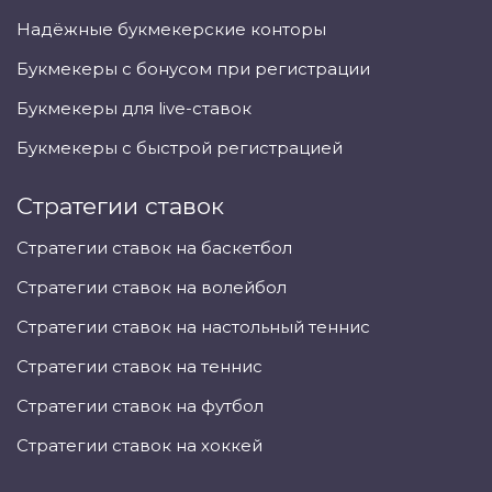
Надёжные букмекерские конторы
Букмекеры с бонусом при регистрации
Букмекеры для live-ставок
Букмекеры с быстрой регистрацией
Стратегии ставок
Стратегии ставок на баскетбол
Стратегии ставок на волейбол
Стратегии ставок на настольный теннис
Стратегии ставок на теннис
Стратегии ставок на футбол
Стратегии ставок на хоккей